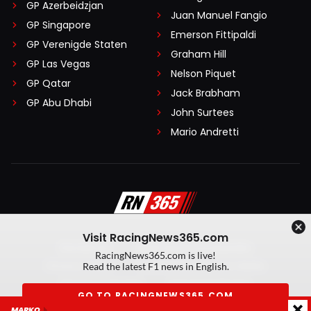
GP Azerbeidzjan
Juan Manuel Fangio
GP Singapore
Emerson Fittipaldi
GP Verenigde Staten
Graham Hill
GP Las Vegas
Nelson Piquet
GP Qatar
Jack Brabham
GP Abu Dhabi
John Surtees
Mario Andretti
Visit RacingNews365.com
Disclaimer
Algemene voorwaarden
RacingNews365.com is live!
Privacy Policy
Created by On Your Marks
Read the latest F1 news in English.
Privacy manager
Kansspeluitingen
GO TO RACINGNEWS365.COM
MARKO