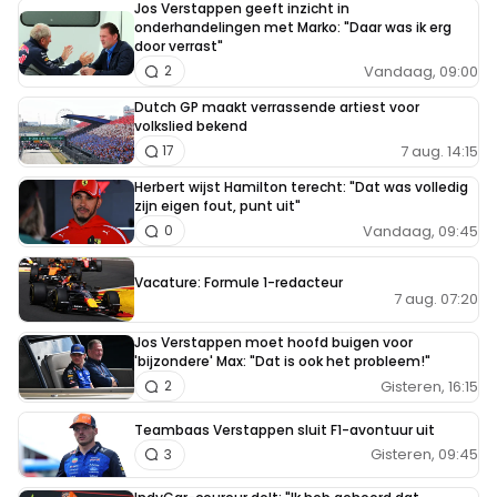
Jos Verstappen geeft inzicht in
onderhandelingen met Marko: "Daar was ik erg
door verrast"
Vandaag, 09:00
2
Dutch GP maakt verrassende artiest voor
volkslied bekend
7 aug. 14:15
17
Herbert wijst Hamilton terecht: "Dat was volledig
zijn eigen fout, punt uit"
Vandaag, 09:45
0
Vacature: Formule 1-redacteur
7 aug. 07:20
Jos Verstappen moet hoofd buigen voor
'bijzondere' Max: "Dat is ook het probleem!"
Gisteren, 16:15
2
Teambaas Verstappen sluit F1-avontuur uit
Gisteren, 09:45
3