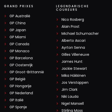
GRAND PRIXES
LEGENDARISCHE
COUREURS
GP Australië
Nico Rosberg
GP China
Alain Prost
GP Japan
Michael Schumacher
GP Miami
Alberto Ascari
GP Canada
Ayrton Senna
GP Monaco
Gilles Villeneuve
GP Barcelona
James Hunt
GP Oostenrijk
Jackie Stewart
GP Groot-Brittannië
Mika Häkkinen
GP België
Jos Verstappen
GP Hongarije
Jim Clark
GP Nederland
Niki Lauda
GP Italië
Nigel Mansell
GP Spanje
Stirling Moss