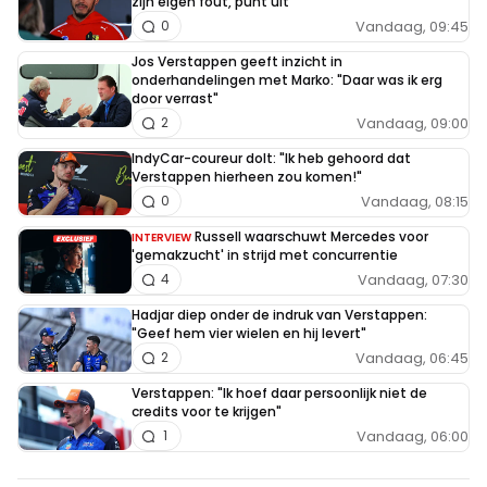
zijn eigen fout, punt uit"
Vandaag, 09:45
0
Jos Verstappen geeft inzicht in
onderhandelingen met Marko: "Daar was ik erg
door verrast"
Vandaag, 09:00
2
IndyCar-coureur dolt: "Ik heb gehoord dat
Verstappen hierheen zou komen!"
Vandaag, 08:15
0
Russell waarschuwt Mercedes voor
INTERVIEW
'gemakzucht' in strijd met concurrentie
Vandaag, 07:30
4
Hadjar diep onder de indruk van Verstappen:
"Geef hem vier wielen en hij levert"
Vandaag, 06:45
2
Verstappen: "Ik hoef daar persoonlijk niet de
credits voor te krijgen"
Vandaag, 06:00
1