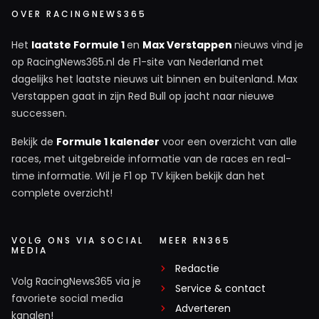
OVER RACINGNEWS365
Het
laatste Formule 1
en
Max Verstappen
nieuws vind je
op RacingNews365.nl de F1-site van Nederland met
dagelijks het laatste nieuws uit binnen en buitenland. Max
Verstappen gaat in zijn Red Bull op jacht naar nieuwe
successen.
Bekijk de
Formule 1 kalender
voor een overzicht van alle
races, met uitgebreide informatie van de races en real-
time informatie. Wil je F1 op TV kijken bekijk dan het
complete overzicht!
VOLG ONS VIA SOCIAL
MEER RN365
MEDIA
Redactie
Volg RacingNews365 via je
Service & contact
favoriete social media
Adverteren
kanalen!