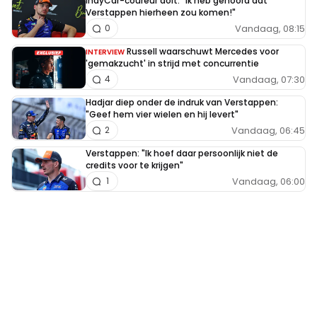
IndyCar-coureur dolt: "Ik heb gehoord dat
Verstappen hierheen zou komen!"
Vandaag, 08:15
0
Russell waarschuwt Mercedes voor
INTERVIEW
'gemakzucht' in strijd met concurrentie
Vandaag, 07:30
4
Hadjar diep onder de indruk van Verstappen:
"Geef hem vier wielen en hij levert"
Vandaag, 06:45
2
Verstappen: "Ik hoef daar persoonlijk niet de
credits voor te krijgen"
Vandaag, 06:00
1