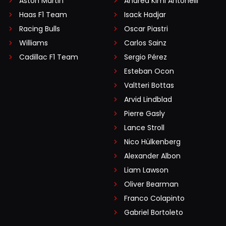
Aston Martin
Andrea Kimi Antonelli
Haas F1 Team
Isack Hadjar
Racing Bulls
Oscar Piastri
Williams
Carlos Sainz
Cadillac F1 Team
Sergio Pérez
Esteban Ocon
Valtteri Bottas
Arvid Lindblad
Pierre Gasly
Lance Stroll
Nico Hülkenberg
Alexander Albon
Liam Lawson
Oliver Bearman
Franco Colapinto
Gabriel Bortoleto