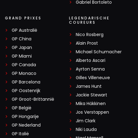
Gabriel Bortoleto
GRAND PRIXES
LEGENDARISCHE
COUREURS
GP Australië
Nico Rosberg
GP China
Alain Prost
GP Japan
Michael Schumacher
GP Miami
Alberto Ascari
GP Canada
Ayrton Senna
GP Monaco
Gilles Villeneuve
GP Barcelona
James Hunt
GP Oostenrijk
Jackie Stewart
GP Groot-Brittannië
Mika Häkkinen
GP België
Jos Verstappen
GP Hongarije
Jim Clark
GP Nederland
Niki Lauda
GP Italië
Nigel Mansell