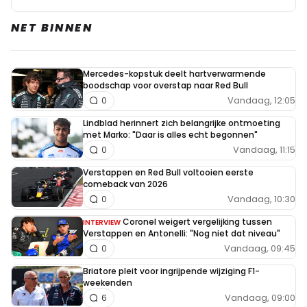
NET BINNEN
Mercedes-kopstuk deelt hartverwarmende
boodschap voor overstap naar Red Bull
Vandaag, 12:05
0
Lindblad herinnert zich belangrijke ontmoeting
met Marko: "Daar is alles echt begonnen"
Vandaag, 11:15
0
Verstappen en Red Bull voltooien eerste
comeback van 2026
Vandaag, 10:30
0
Coronel weigert vergelijking tussen
INTERVIEW
Verstappen en Antonelli: "Nog niet dat niveau"
Vandaag, 09:45
0
Briatore pleit voor ingrijpende wijziging F1-
weekenden
Vandaag, 09:00
6