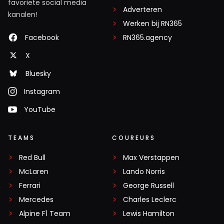
favoriete social media
Adverteren
kanalen!
Werken bij RN365
Facebook
RN365.agency
X
Bluesky
Instagram
YouTube
TEAMS
COUREURS
Red Bull
Max Verstappen
McLaren
Lando Norris
Ferrari
George Russell
Mercedes
Charles Leclerc
Alpine F1 Team
Lewis Hamilton