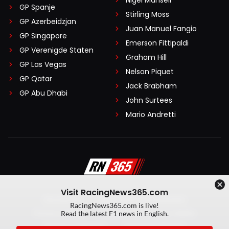
GP Spanje
Stirling Moss
GP Azerbeidzjan
Juan Manuel Fangio
GP Singapore
Emerson Fittipaldi
GP Verenigde Staten
Graham Hill
GP Las Vegas
Nelson Piquet
GP Qatar
Jack Brabham
GP Abu Dhabi
John Surtees
Mario Andretti
Visit RacingNews365.com
Disclaimer
Algemene voorwaarden
RacingNews365.com is live!
Privacy Policy
Created by On Your Marks
Read the latest F1 news in English.
Privacy manager
Kansspeluitingen