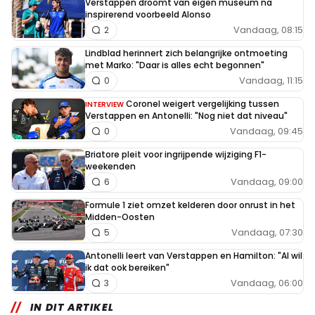
Verstappen droomt van eigen museum na
inspirerend voorbeeld Alonso
Vandaag, 08:15
2
Lindblad herinnert zich belangrijke ontmoeting
met Marko: "Daar is alles echt begonnen"
Vandaag, 11:15
0
Coronel weigert vergelijking tussen
INTERVIEW
Verstappen en Antonelli: "Nog niet dat niveau"
Vandaag, 09:45
0
Briatore pleit voor ingrijpende wijziging F1-
weekenden
Vandaag, 09:00
6
Formule 1 ziet omzet kelderen door onrust in het
Midden-Oosten
Vandaag, 07:30
5
Antonelli leert van Verstappen en Hamilton: "Al wil
ik dat ook bereiken"
Vandaag, 06:00
3
IN DIT ARTIKEL