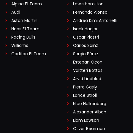
Alpine F1 Team
Lewis Hamilton
Audi
Fernando Alonso
Aston Martin
Andrea Kimi Antonelli
Haas F1 Team
Isack Hadjar
Racing Bulls
Oscar Piastri
Williams
Carlos Sainz
Cadillac F1 Team
Sergio Pérez
Esteban Ocon
Valtteri Bottas
Arvid Lindblad
Pierre Gasly
Lance Stroll
Nico Hülkenberg
Alexander Albon
Liam Lawson
Oliver Bearman