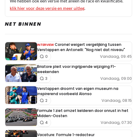
We hebben ook een versie met alleen de race en kwalificatie.
klik hier voor deze versie en meer uitleg
.
NET BINNEN
Coronel weigert vergelijking tussen
INTERVIEW
Verstappen en Antonelli: "Nog niet dat niveau"
Vandaag, 09:45
0
Briatore pleit voor ingrijpende wijziging F1-
weekenden
Vandaag, 09:00
3
Verstappen droomt van eigen museum na
inspirerend voorbeeld Alonso
Vandaag, 08:15
2
Formule 1 ziet omzet kelderen door onrust in het
Midden-Oosten
Vandaag, 07:30
4
Vacature: Formule 1-redacteur