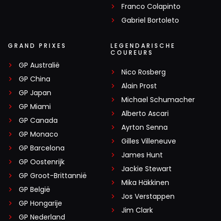
Franco Colapinto
Gabriel Bortoleto
GRAND PRIXES
LEGENDARISCHE
COUREURS
GP Australië
Nico Rosberg
GP China
Alain Prost
GP Japan
Michael Schumacher
GP Miami
Alberto Ascari
GP Canada
Ayrton Senna
GP Monaco
Gilles Villeneuve
GP Barcelona
James Hunt
GP Oostenrijk
Jackie Stewart
GP Groot-Brittannië
Mika Häkkinen
GP België
Jos Verstappen
GP Hongarije
Jim Clark
GP Nederland