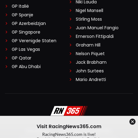
Niki Lauda
GP Italië
Nigel Mansell
GP Spanje
Stirling Moss
GP Azerbeidzjan
Juan Manuel Fangio
GP Singapore
Emerson Fittipaldi
GP Verenigde Staten
Graham Hill
GP Las Vegas
Nelson Piquet
GP Qatar
Jack Brabham
GP Abu Dhabi
John Surtees
Mario Andretti
Visit RacingNews365.com
Disclaimer
Algemene voorwaarden
RacingNews365.com is live!