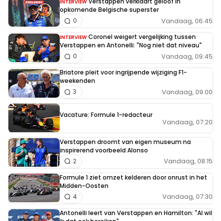
Verstappen verklaart geloof in
INTERVIEW
opkomende Belgische superster
Vandaag, 06:45
0
Coronel weigert vergelijking tussen
INTERVIEW
Verstappen en Antonelli: "Nog niet dat niveau"
Vandaag, 09:45
0
Briatore pleit voor ingrijpende wijziging F1-
weekenden
Vandaag, 09:00
3
Vacature: Formule 1-redacteur
Vandaag, 07:20
Verstappen droomt van eigen museum na
inspirerend voorbeeld Alonso
Vandaag, 08:15
2
Formule 1 ziet omzet kelderen door onrust in het
Midden-Oosten
Vandaag, 07:30
4
Antonelli leert van Verstappen en Hamilton: "Al wil