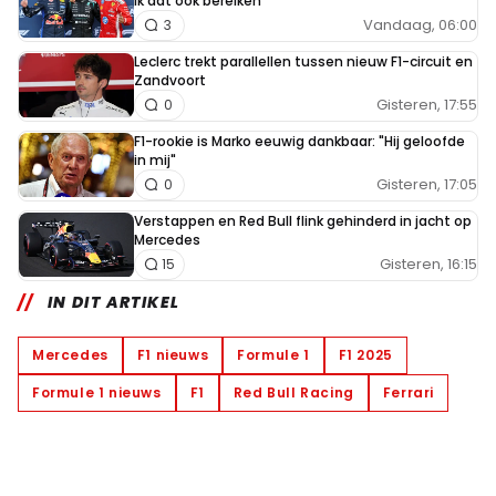
ik dat ook bereiken"
Vandaag, 06:00
3
Leclerc trekt parallellen tussen nieuw F1-circuit en
Zandvoort
Gisteren, 17:55
0
F1-rookie is Marko eeuwig dankbaar: "Hij geloofde
in mij"
Gisteren, 17:05
0
Verstappen en Red Bull flink gehinderd in jacht op
Mercedes
Gisteren, 16:15
15
IN DIT ARTIKEL
Mercedes
F1 nieuws
Formule 1
F1 2025
Formule 1 nieuws
F1
Red Bull Racing
Ferrari