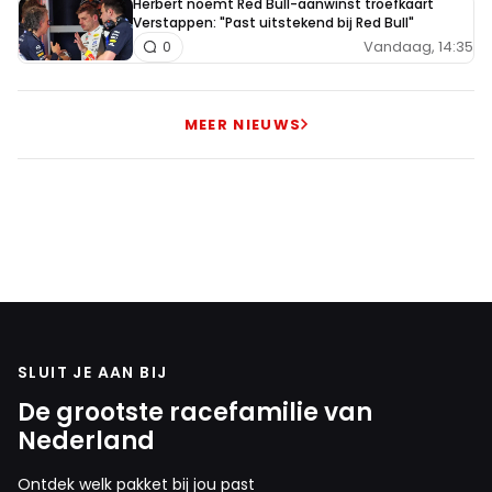
Herbert noemt Red Bull-aanwinst troefkaart
Verstappen: "Past uitstekend bij Red Bull"
Vandaag, 14:35
0
MEER NIEUWS
SLUIT JE AAN BIJ
De grootste racefamilie van
Nederland
Ontdek welk pakket bij jou past