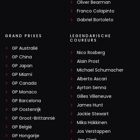
Oliver Bearman
Franco Colapinto
Gabriel Bortoleto
GRAND PRIXES
LEGENDARISCHE
COUREURS
GP Australië
Nico Rosberg
GP China
Alain Prost
GP Japan
Michael Schumacher
GP Miami
Alberto Ascari
GP Canada
Ayrton Senna
GP Monaco
Gilles Villeneuve
GP Barcelona
James Hunt
GP Oostenrijk
Jackie Stewart
GP Groot-Brittannië
Mika Häkkinen
GP België
Jos Verstappen
GP Hongarije
Jim Clark