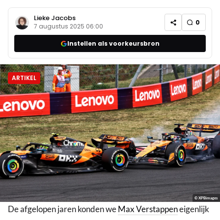
Lieke Jacobs
0
7 augustus 2025 06:00
Instellen als voorkeursbron
ARTIKEL
© XPBimages
De afgelopen jaren konden we
Max Verstappen
eigenlijk