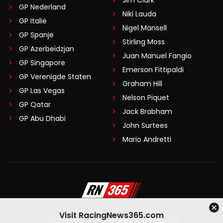
GP Nederland
Niki Lauda
GP Italië
Nigel Mansell
GP Spanje
Stirling Moss
GP Azerbeidzjan
Juan Manuel Fangio
GP Singapore
Emerson Fittipaldi
GP Verenigde Staten
Graham Hill
GP Las Vegas
Nelson Piquet
GP Qatar
Jack Brabham
GP Abu Dhabi
John Surtees
Mario Andretti
Visit RacingNews365.com
Disclaimer
Algemene voorwaarden