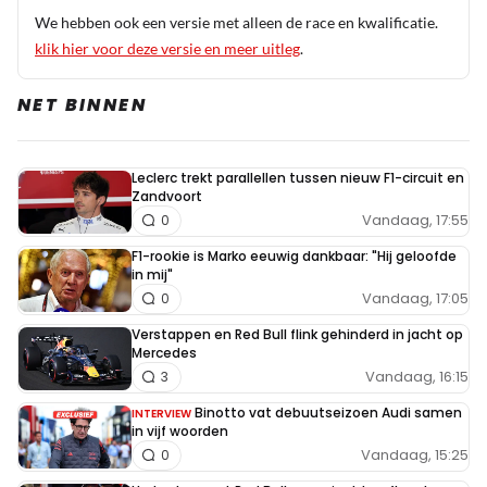
We hebben ook een versie met alleen de race en kwalificatie.
klik hier voor deze versie en meer uitleg
.
NET BINNEN
Leclerc trekt parallellen tussen nieuw F1-circuit en
Zandvoort
Vandaag, 17:55
0
F1-rookie is Marko eeuwig dankbaar: "Hij geloofde
in mij"
Vandaag, 17:05
0
Verstappen en Red Bull flink gehinderd in jacht op
Mercedes
Vandaag, 16:15
3
Binotto vat debuutseizoen Audi samen
INTERVIEW
in vijf woorden
Vandaag, 15:25
0