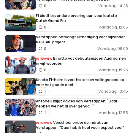
Vandaag, 14:35
0
F1 biedt bijzondere ervaring aan voor laatste
Dutch Grand Prix
Vandaag, 12:05
0
Verstappen ontvangt uitnodiging voor bijzonder
NASCAR-project
Vandaag, 09:00
0
Binotto vat debuutseizoen Audi samen
INTERVIEW
in vijf woorden
Vandaag, 15:25
0
Unieke F1-helm levert historisch veilingrecord op
voor het goede doel
Vandaag, 13:45
1
Antonelli krijgt advies van Verstappen: "Daar
hebben we het al over gehad..."
Vandaag, 12:55
1
Verschoor onder de indruk van
INTERVIEW
Verstappen: "Daar heb ik heel veel respect voor"