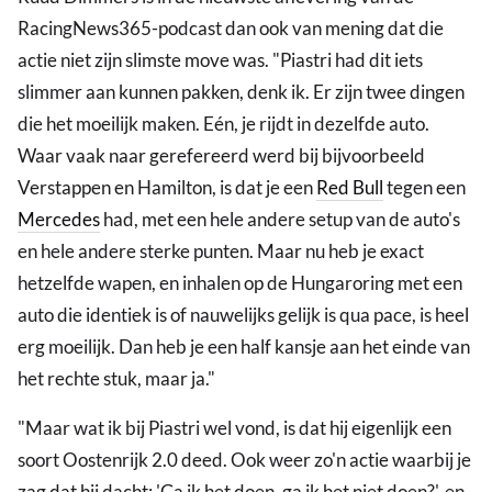
RacingNews365-podcast dan ook van mening dat die
actie niet zijn slimste move was. "Piastri had dit iets
slimmer aan kunnen pakken, denk ik. Er zijn twee dingen
die het moeilijk maken. Eén, je rijdt in dezelfde auto.
Waar vaak naar gerefereerd werd bij bijvoorbeeld
Verstappen en Hamilton, is dat je een
Red Bull
tegen een
Mercedes
had, met een hele andere setup van de auto's
en hele andere sterke punten. Maar nu heb je exact
hetzelfde wapen, en inhalen op de Hungaroring met een
auto die identiek is of nauwelijks gelijk is qua pace, is heel
erg moeilijk. Dan heb je een half kansje aan het einde van
het rechte stuk, maar ja."
"Maar wat ik bij Piastri wel vond, is dat hij eigenlijk een
soort Oostenrijk 2.0 deed. Ook weer zo'n actie waarbij je
zag dat hij dacht: 'Ga ik het doen, ga ik het niet doen?', en