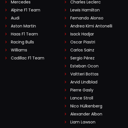
Mercedes
Charles Leclerc
Alpine F1 Team
Lewis Hamilton
Audi
Fernando Alonso
Aston Martin
Andrea Kimi Antonelli
Haas F1 Team
Isack Hadjar
Racing Bulls
Oscar Piastri
Williams
Carlos Sainz
Cadillac F1 Team
Sergio Pérez
Esteban Ocon
Valtteri Bottas
Arvid Lindblad
Pierre Gasly
Lance Stroll
Nico Hülkenberg
Alexander Albon
Liam Lawson