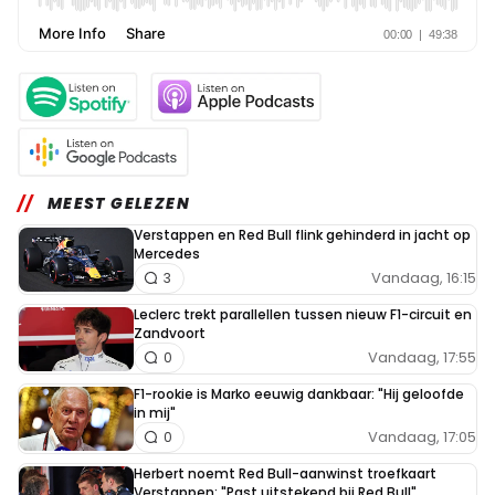
MEEST GELEZEN
Verstappen en Red Bull flink gehinderd in jacht op
Mercedes
Vandaag, 16:15
3
Leclerc trekt parallellen tussen nieuw F1-circuit en
Zandvoort
Vandaag, 17:55
0
F1-rookie is Marko eeuwig dankbaar: "Hij geloofde
in mij"
Vandaag, 17:05
0
Herbert noemt Red Bull-aanwinst troefkaart
Verstappen: "Past uitstekend bij Red Bull"