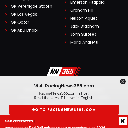
Emerson Fittipaldi
GP Verenigde Staten
Graham Hill
GP Las Vegas
Nelson Piquet
GP Qatar
Jack Brabham
GP Abu Dhabi
John Surtees
Mario Andretti
Visit RacingNews365.com
Disclaimer
Algemene voorwaarden
RacingNews365.com is live!
Privacy Policy
Created by On Your Marks
Read the latest F1 news in English.
Privacy manager
Kansspeluitingen
GO TO RACINGNEWS365.COM
© 2026 RacingNews365. Alle rechten voorbehouden
MAX VERSTAPPEN
Don't show again
Verstappen en Red Bull voltooien eerste comeback van 2026