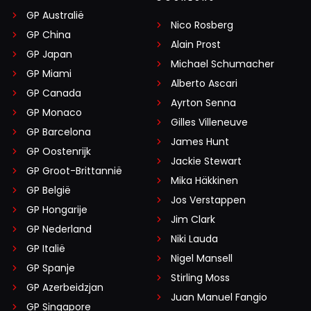
GP Australië
Nico Rosberg
GP China
Alain Prost
GP Japan
Michael Schumacher
GP Miami
Alberto Ascari
GP Canada
Ayrton Senna
GP Monaco
Gilles Villeneuve
GP Barcelona
James Hunt
GP Oostenrijk
Jackie Stewart
GP Groot-Brittannië
Mika Häkkinen
GP België
Jos Verstappen
GP Hongarije
Jim Clark
GP Nederland
Niki Lauda
GP Italië
Nigel Mansell
GP Spanje
Stirling Moss
GP Azerbeidzjan
Juan Manuel Fangio
GP Singapore