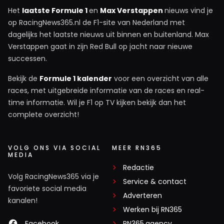
Het
laatste Formule 1
en
Max Verstappen
nieuws vind je
op RacingNews365.nl de F1-site van Nederland met
dagelijks het laatste nieuws uit binnen en buitenland. Max
Verstappen gaat in zijn Red Bull op jacht naar nieuwe
successen.
Bekijk de
Formule 1 kalender
voor een overzicht van alle
races, met uitgebreide informatie van de races en real-
time informatie. Wil je F1 op TV kijken bekijk dan het
complete overzicht!
VOLG ONS VIA SOCIAL
MEER RN365
MEDIA
Redactie
Volg RacingNews365 via je
Service & contact
favoriete social media
Adverteren
kanalen!
Werken bij RN365
Facebook
RN365.agency