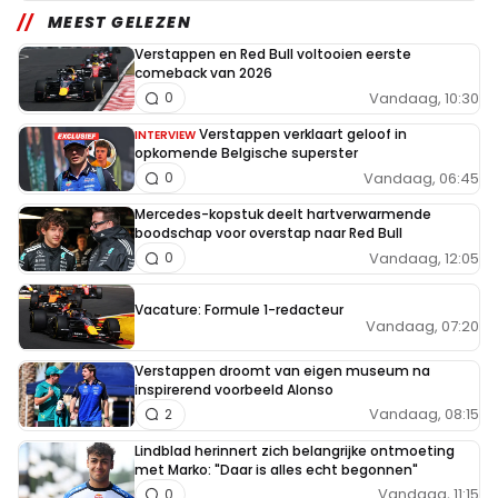
MEEST GELEZEN
Verstappen en Red Bull voltooien eerste
comeback van 2026
Vandaag, 10:30
0
Verstappen verklaart geloof in
INTERVIEW
opkomende Belgische superster
Vandaag, 06:45
0
Mercedes-kopstuk deelt hartverwarmende
boodschap voor overstap naar Red Bull
Vandaag, 12:05
0
Vacature: Formule 1-redacteur
Vandaag, 07:20
Verstappen droomt van eigen museum na
inspirerend voorbeeld Alonso
Vandaag, 08:15
2
Lindblad herinnert zich belangrijke ontmoeting
met Marko: "Daar is alles echt begonnen"
Vandaag, 11:15
0