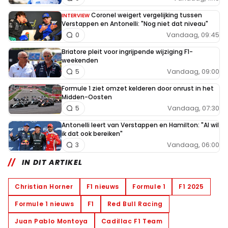
Coronel weigert vergelijking tussen
INTERVIEW
Verstappen en Antonelli: "Nog niet dat niveau"
Vandaag, 09:45
0
Briatore pleit voor ingrijpende wijziging F1-
weekenden
Vandaag, 09:00
5
Formule 1 ziet omzet kelderen door onrust in het
Midden-Oosten
Vandaag, 07:30
5
Antonelli leert van Verstappen en Hamilton: "Al wil
ik dat ook bereiken"
Vandaag, 06:00
3
IN DIT ARTIKEL
Christian Horner
F1 nieuws
Formule 1
F1 2025
Formule 1 nieuws
F1
Red Bull Racing
Juan Pablo Montoya
Cadillac F1 Team