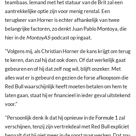
teambaas. Iemand met het statuur van de Brit zal een
aantrekkelijke optie zijn voor menig renstal. Een
terugkeer van Horner is echter afhankelijk van twee
belangrijke factoren, zo denkt Juan Pablo Montoya, die
hier in de
MontoyAS
-podcast op ingaat.
"Volgens mij, als Christian Horner de kans krijgt om terug
te keren, dan zal hij dat ook doen. Of dat werkelijk gaat
gebeuren en of hij dat zelf nog wil, blijft onzeker. Met
alles wat er is gebeurd en gezien de forse afkoopsom die
Red Bull waarschijnlijk heeft moeten betalen om hem te
laten gaan, staat hij er financieel in ieder geval uitstekend
voor."
"Persoonlijk denk ik dat hij opnieuw in de
Formule 1
zal
verschijnen, tenzij zijn vertrekdeal met Red Bull expliciet
bepaalt dat hij niet meer in de sport mag werken. Dat zou