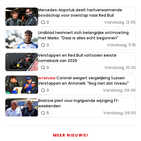
Mercedes-kopstuk deelt hartverwarmende
boodschap voor overstap naar Red Bull
Vandaag, 12:05
0
Lindblad herinnert zich belangrijke ontmoeting
met Marko: "Daar is alles echt begonnen"
Vandaag, 11:15
0
Verstappen en Red Bull voltooien eerste
comeback van 2026
Vandaag, 10:30
0
Coronel weigert vergelijking tussen
INTERVIEW
Verstappen en Antonelli: "Nog niet dat niveau"
Vandaag, 09:45
0
Briatore pleit voor ingrijpende wijziging F1-
weekenden
Vandaag, 09:00
5
MEER NIEUWS