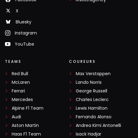
X
Bluesky
Instagram
YouTube
TEAMS
COUREURS
Red Bull
Max Verstappen
McLaren
Lando Norris
Ferrari
George Russell
Mercedes
Charles Leclerc
Alpine F1 Team
Lewis Hamilton
Audi
Fernando Alonso
Aston Martin
Andrea Kimi Antonelli
Haas F1 Team
Isack Hadjar