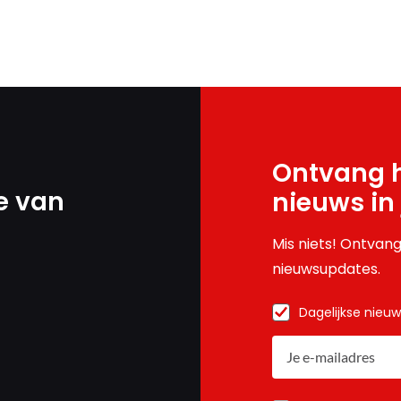
Ontvang h
e van
nieuws in
Mis niets! Ontvang
nieuwsupdates.
Dagelijkse nieu