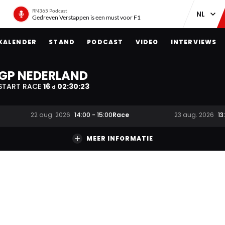
RN365 Podcast
Gedreven Verstappen is een must voor F1
KALENDER
STAND
PODCAST
VIDEO
INTERVIEWS
GP NEDERLAND
START RACE
16
02
:
30
:
22
d
Race
22 aug. 2026
14:00
-
15:00
23 aug. 2026
13
MEER INFORMATIE