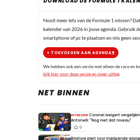
DOWNLOAD DE FORMULE 1 KALEN
Nooit meer iets van de Formule 1 missen? Da
kalender van 2026 in jouw agenda. Gebruik d
smartphone of pc te plaatsen en mis geen se
+ TOEVOEGEN AAN AGENDA
We hebben ook een versie met alleen de race en kwa
klik hier voor deze versie en meer uitleg
.
NET BINNEN
Coronel weigert vergelijk
INTERVIEW
Antonelli: "Nog niet dat niveau"
0
Briatore pleit voor ingrijpende wijz