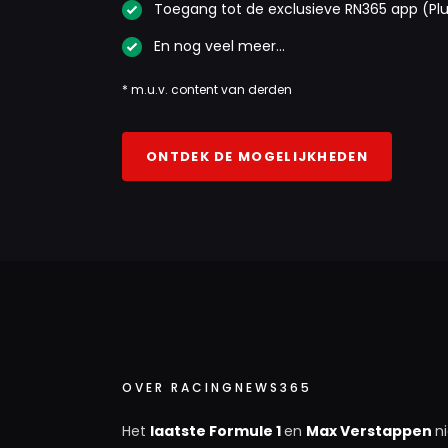
Toegang tot de exclusieve RN365 app (Pl
En nog veel meer…
* m.u.v. content van derden
ONTDEK DE MOGELIJKHEDEN
OVER RACINGNEWS365
Het
laatste Formule 1
en
Max Verstappen
n