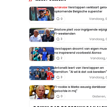
Verstappen verklaart geloo
INTERVIEW
opkomende Belgische superster
Vandaag, 0
0
Briatore pleit voor ingrijpende wijzig
F1-weekenden
Vandaag, 0
3
Verstappen droomt van eigen mu
na inspirerend voorbeeld Alonso
Vandaag, 
2
Antonelli leert van Verstappen en
Hamilton: "Al wil ik dat ook bereiken"
Vandaag, 0
3
F1-rookie is Marko eeuwig dankbaar: 
geloofde in mij"
Gisteren, 
0