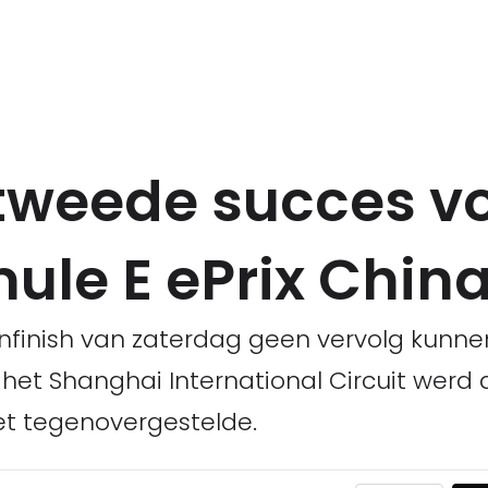
 tweede succes v
mule E ePrix Chin
enfinish van zaterdag geen vervolg kunne
 het Shanghai International Circuit werd
et tegenovergestelde.