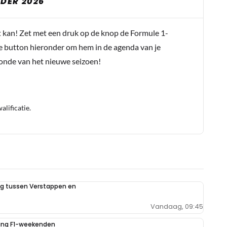
DER 2026
t kan! Zet met een druk op de knop de Formule 1-
e button hieronder om hem in de agenda van je
conde van het nieuwe seizoen!
lificatie.
ing tussen Verstappen en
Vandaag, 09:45
iging F1-weekenden