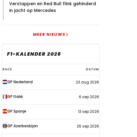
Verstappen en Red Bull flink gehinderd
in jacht op Mercedes
MEER NIEUWS
F1-KALENDER 2026
F1-
RACE
DATUM
kalender
GP Nederland
23 aug 2026
2026
GP Italië
6 sep 2026
GP Spanje
13 sep 2026
GP Azerbeidzjan
26 sep 2026