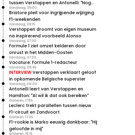
tussen Verstappen en Antonelli: "Nog
Vandaag, 09:00
niet dat niveau"
Briatore pleit voor ingrijpende wijziging
F1-weekenden
Vandaag, 08:15
Verstappen droomt van eigen museum
na inspirerend voorbeeld Alonso
Vandaag, 07:30
Formule 1 ziet omzet kelderen door
onrust in het Midden-Oosten
Vandaag, 07:20
Vacature: Formule 1-redacteur
Vandaag, 06:45
INTERVIEW
Verstappen verklaart geloof
in opkomende Belgische superster
Vandaag, 06:00
Antonelli leert van Verstappen en
Hamilton: "Al wil ik dat ook bereiken"
Gisteren, 17:55
Leclerc trekt parallellen tussen nieuw
F1-circuit en Zandvoort
Gisteren, 17:05
F1-rookie is Marko eeuwig dankbaar: "Hij
geloofde in mij"
Gisteren, 16:15