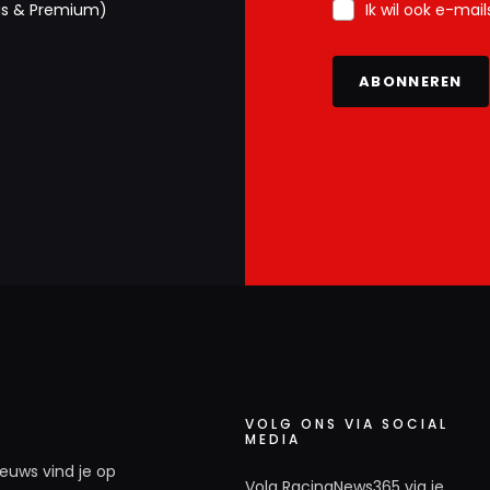
Ik wil ook e-mai
us & Premium)
ABONNEREN
VOLG ONS VIA SOCIAL
MEDIA
ieuws vind je op
Volg RacingNews365 via je