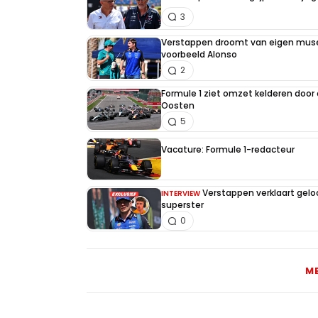
3
Verstappen droomt van eigen muse
voorbeeld Alonso
2
Formule 1 ziet omzet kelderen door
Oosten
5
Vacature: Formule 1-redacteur
Verstappen verklaart gel
INTERVIEW
superster
0
M