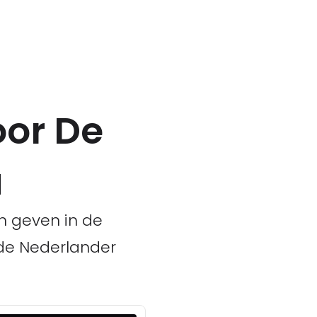
oor De
a
n geven in de
 de Nederlander