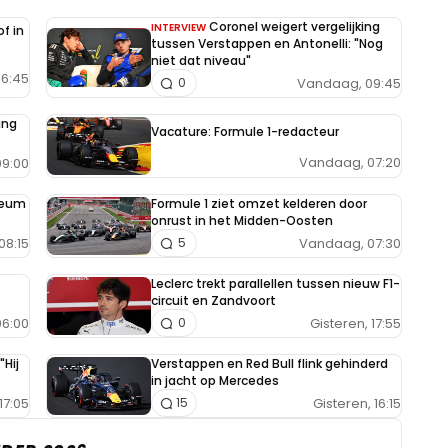
Coronel weigert vergelijking
INTERVIEW
f in
tussen Verstappen en Antonelli: "Nog
niet dat niveau"
6:45
Vandaag, 09:45
0
ing
Vacature: Formule 1-redacteur
Vandaag, 07:20
9:00
seum
Formule 1 ziet omzet kelderen door
onrust in het Midden-Oosten
08:15
Vandaag, 07:30
5
Leclerc trekt parallellen tussen nieuw F1-
circuit en Zandvoort
6:00
Gisteren, 17:55
0
"Hij
Verstappen en Red Bull flink gehinderd
in jacht op Mercedes
17:05
Gisteren, 16:15
15