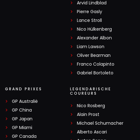
Arvid Lindblad
Pierre Gasly
Lance Stroll
Nico Hülkenberg
Alexander Albon
Liam Lawson
Oliver Bearman
Franco Colapinto
Gabriel Bortoleto
GRAND PRIXES
LEGENDARISCHE
COUREURS
GP Australië
Nico Rosberg
GP China
Alain Prost
GP Japan
Michael Schumacher
GP Miami
Alberto Ascari
GP Canada