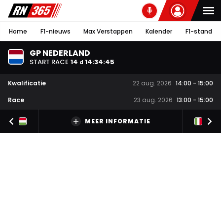
Home
F1-nieuws
Max Verstappen
Kalender
F1-stand
GP NEDERLAND
START RACE
14
14
:
34
:
44
d
Kwalificatie
22 aug. 2026
14:00
-
15:00
Race
23 aug. 2026
13:00
-
15:00
MEER INFORMATIE