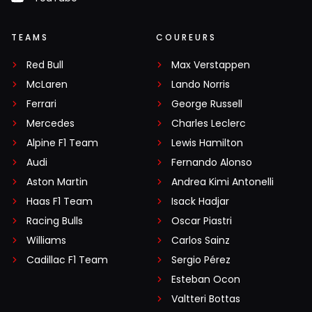
TEAMS
COUREURS
Red Bull
Max Verstappen
McLaren
Lando Norris
Ferrari
George Russell
Mercedes
Charles Leclerc
Alpine F1 Team
Lewis Hamilton
Audi
Fernando Alonso
Aston Martin
Andrea Kimi Antonelli
Haas F1 Team
Isack Hadjar
Racing Bulls
Oscar Piastri
Williams
Carlos Sainz
Cadillac F1 Team
Sergio Pérez
Esteban Ocon
Valtteri Bottas