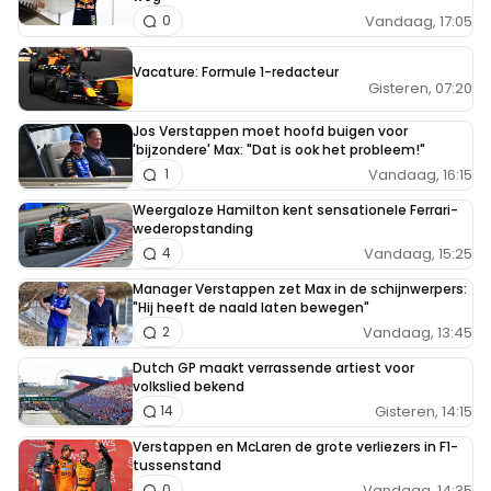
Vandaag, 17:05
0
Vacature: Formule 1-redacteur
Gisteren, 07:20
Jos Verstappen moet hoofd buigen voor
'bijzondere' Max: "Dat is ook het probleem!"
Vandaag, 16:15
1
Weergaloze Hamilton kent sensationele Ferrari-
wederopstanding
Vandaag, 15:25
4
Manager Verstappen zet Max in de schijnwerpers:
"Hij heeft de naald laten bewegen"
Vandaag, 13:45
2
Dutch GP maakt verrassende artiest voor
volkslied bekend
Gisteren, 14:15
14
Verstappen en McLaren de grote verliezers in F1-
tussenstand
Vandaag, 14:35
0