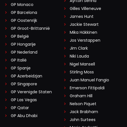
Ayrton Senna
GP Monaco
Gilles Villeneuve
GP Barcelona
James Hunt
GP Oostenrijk
Jackie Stewart
GP Groot-Brittannië
Mika Häkkinen
GP België
Jos Verstappen
GP Hongarije
Jim Clark
GP Nederland
Niki Lauda
GP Italië
Nigel Mansell
GP Spanje
Stirling Moss
GP Azerbeidzjan
Juan Manuel Fangio
GP Singapore
Emerson Fittipaldi
GP Verenigde Staten
Graham Hill
GP Las Vegas
Nelson Piquet
GP Qatar
Jack Brabham
GP Abu Dhabi
John Surtees