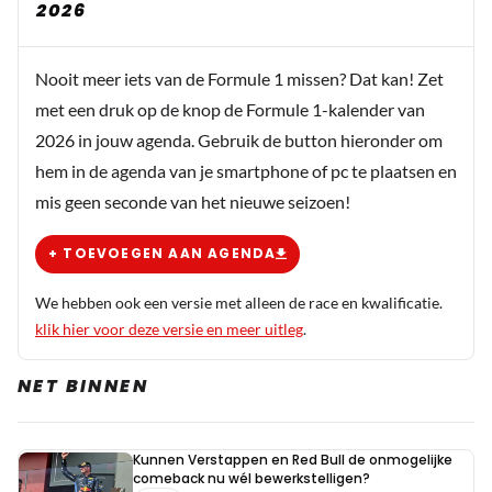
2026
aan gegeven, net zoals een race nooit langer mag duren
dan... ?
Nooit meer iets van de Formule 1 missen? Dat kan! Zet
met een druk op de knop de Formule 1-kalender van
Barry van der Dong
2026 in jouw agenda. Gebruik de button hieronder om
9 januari 10:32
hem in de agenda van je smartphone of pc te plaatsen en
Vooral het feit dat de klok tijdens een rode vlag situatie
mis geen seconde van het nieuwe seizoen!
binnen de kwalificatie stopgezet wordt, is een geweldig
goede beslissing.
+ TOEVOEGEN AAN AGENDA
We hebben ook een versie met alleen de race en kwalificatie.
klik hier voor deze versie en meer uitleg
.
Meepraten? Dat kan! Je hoeft je alleen maar aan te
NET BINNEN
melden met een RN365-account.
INLOGGEN
AANMELDEN
Kunnen Verstappen en Red Bull de onmogelijke
comeback nu wél bewerkstelligen?