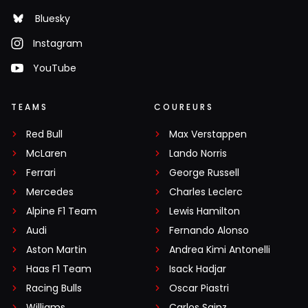
Bluesky
Instagram
YouTube
TEAMS
COUREURS
Red Bull
Max Verstappen
McLaren
Lando Norris
Ferrari
George Russell
Mercedes
Charles Leclerc
Alpine F1 Team
Lewis Hamilton
Audi
Fernando Alonso
Aston Martin
Andrea Kimi Antonelli
Haas F1 Team
Isack Hadjar
Racing Bulls
Oscar Piastri
Williams
Carlos Sainz