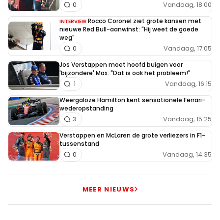
Vandaag, 18:00
0
Rocco Coronel ziet grote kansen met
INTERVIEW
nieuwe Red Bull-aanwinst: "Hij weet de goede
weg"
Vandaag, 17:05
0
Jos Verstappen moet hoofd buigen voor
'bijzondere' Max: "Dat is ook het probleem!"
Vandaag, 16:15
1
Weergaloze Hamilton kent sensationele Ferrari-
wederopstanding
Vandaag, 15:25
3
Verstappen en McLaren de grote verliezers in F1-
tussenstand
Vandaag, 14:35
0
MEER NIEUWS