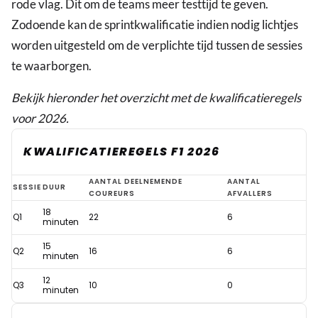
rode vlag. Dit om de teams meer testtijd te geven.
Zodoende kan de sprintkwalificatie indien nodig lichtjes
worden uitgesteld om de verplichte tijd tussen de sessies
te waarborgen.
Bekijk hieronder het overzicht met de kwalificatieregels
voor 2026.
KWALIFICATIEREGELS F1 2026
Nieuwe
AANTAL DEELNEMENDE
AANTAL
SESSIE
DUUR
COUREURS
AFVALLERS
F1-
18
Q1
22
6
kwalificatieregels
minuten
voor
15
Q2
16
6
minuten
2026
12
toegelicht
Q3
10
0
minuten