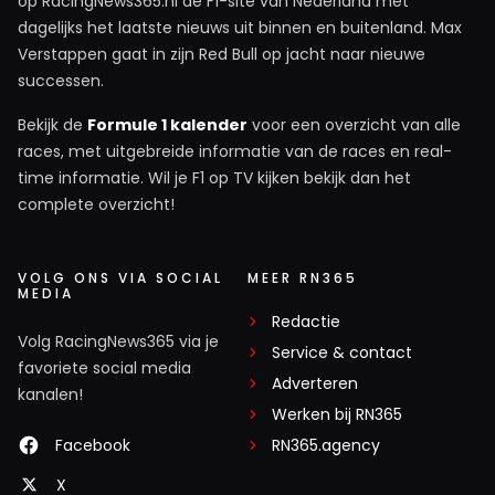
op RacingNews365.nl de F1-site van Nederland met
dagelijks het laatste nieuws uit binnen en buitenland. Max
Verstappen gaat in zijn Red Bull op jacht naar nieuwe
successen.
Bekijk de
Formule 1 kalender
voor een overzicht van alle
races, met uitgebreide informatie van de races en real-
time informatie. Wil je F1 op TV kijken bekijk dan het
complete overzicht!
VOLG ONS VIA SOCIAL
MEER RN365
MEDIA
Redactie
Volg RacingNews365 via je
Service & contact
favoriete social media
Adverteren
kanalen!
Werken bij RN365
Facebook
RN365.agency
X