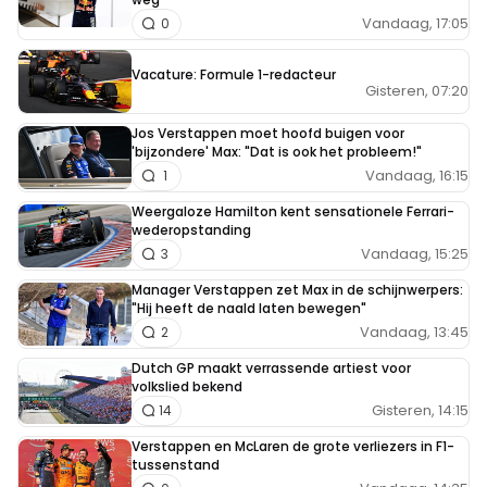
Vandaag, 17:05
0
Vacature: Formule 1-redacteur
Gisteren, 07:20
Jos Verstappen moet hoofd buigen voor
'bijzondere' Max: "Dat is ook het probleem!"
Vandaag, 16:15
1
Weergaloze Hamilton kent sensationele Ferrari-
wederopstanding
Vandaag, 15:25
3
Manager Verstappen zet Max in de schijnwerpers:
"Hij heeft de naald laten bewegen"
Vandaag, 13:45
2
Dutch GP maakt verrassende artiest voor
volkslied bekend
Gisteren, 14:15
14
Verstappen en McLaren de grote verliezers in F1-
tussenstand