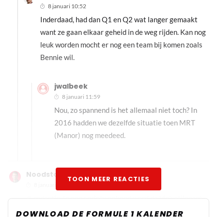
8 januari 10:52
Inderdaad, had dan Q1 en Q2 wat langer gemaakt
want ze gaan elkaar geheid in de weg rijden. Kan nog
leuk worden mocht er nog een team bij komen zoals
Bennie wil.
jwalbeek
8 januari 11:59
Nou, zo spannend is het allemaal niet toch? In
2016 hadden we dezelfde situatie toen MRT
(Manor) nog meedeed.
Noodstop
TOON MEER REACTIES
8 januari 11:05
@ redactie, In een sprintweekend word de klok stilgezet
tijdens een rode vlag, maar is daar ook een maximum tijd
DOWNLOAD DE FORMULE 1 KALENDER