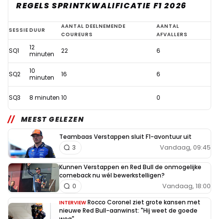
REGELS SPRINTKWALIFICATIE F1 2026
Nieuwe
AANTAL DEELNEMENDE
AANTAL
SESSIE
DUUR
COUREURS
AFVALLERS
F1-
12
SQ1
22
6
kwalificatieregels
minuten
voor
10
SQ2
16
6
minuten
2026
toegelicht
SQ3
8 minuten
10
0
MEEST GELEZEN
Teambaas Verstappen sluit F1-avontuur uit
Vandaag, 09:45
3
Kunnen Verstappen en Red Bull de onmogelijke
comeback nu wél bewerkstelligen?
Vandaag, 18:00
0
Rocco Coronel ziet grote kansen met
INTERVIEW
nieuwe Red Bull-aanwinst: "Hij weet de goede
weg"