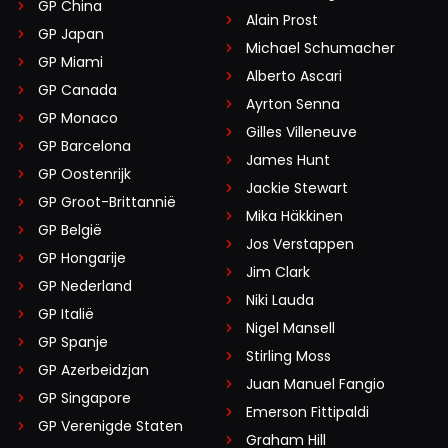
GP China
Alain Prost
GP Japan
Michael Schumacher
GP Miami
Alberto Ascari
GP Canada
Ayrton Senna
GP Monaco
Gilles Villeneuve
GP Barcelona
James Hunt
GP Oostenrijk
Jackie Stewart
GP Groot-Brittannië
Mika Häkkinen
GP België
Jos Verstappen
GP Hongarije
Jim Clark
GP Nederland
Niki Lauda
GP Italië
Nigel Mansell
GP Spanje
Stirling Moss
GP Azerbeidzjan
Juan Manuel Fangio
GP Singapore
Emerson Fittipaldi
GP Verenigde Staten
Graham Hill