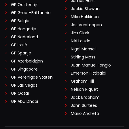
James Hunt
GP Oostenrijk
Jackie Stewart
GP Groot-Brittannië
Mika Häkkinen
GP België
Jos Verstappen
GP Hongarije
Jim Clark
GP Nederland
Niki Lauda
GP Italië
Nigel Mansell
GP Spanje
Stirling Moss
GP Azerbeidzjan
Juan Manuel Fangio
GP Singapore
Emerson Fittipaldi
GP Verenigde Staten
Graham Hill
GP Las Vegas
Nelson Piquet
GP Qatar
Jack Brabham
GP Abu Dhabi
John Surtees
Mario Andretti