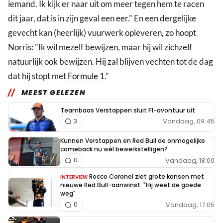
iemand. Ik kijk er naar uit om meer tegen hem te racen
dit jaar, dat is in zijn geval een eer." En een dergelijke
gevecht kan (heerlijk) vuurwerk opleveren, zo hoopt
Norris: "Ik wil mezelf bewijzen, maar hij wil zichzelf
natuurlijk ook bewijzen. Hij zal blijven vechten tot de dag
dat hij stopt met
Formule 1
."
MEEST GELEZEN
Teambaas Verstappen sluit F1-avontuur uit
Vandaag, 09:45
3
Kunnen Verstappen en Red Bull de onmogelijke
comeback nu wél bewerkstelligen?
Vandaag, 18:00
0
Rocco Coronel ziet grote kansen met
INTERVIEW
nieuwe Red Bull-aanwinst: "Hij weet de goede
weg"
Vandaag, 17:05
0