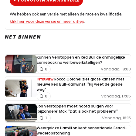
+ TOEVOEGEN AAN AGENDA
We hebben ook een versie met alleen de race en kwalificatie.
klik hier voor deze versie en meer uitleg
.
NET BINNEN
Kunnen Verstappen en Red Bull de onmogelijke
comeback nu wél bewerkstelligen?
Vandaag, 18:00
0
Rocco Coronel ziet grote kansen met
INTERVIEW
nieuwe Red Bull-aanwinst: "Hij weet de goede
weg"
Vandaag, 17:05
0
Jos Verstappen moet hoofd buigen voor
'bijzondere' Max: "Dat is ook het probleem!"
Vandaag, 16:15
1
Weergaloze Hamilton kent sensationele Ferrari-
wederopstanding