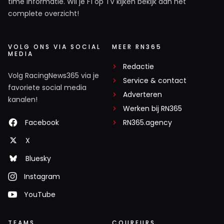
time informatie. Wil je F1 op TV kijken bekijk dan het
complete overzicht!
VOLG ONS VIA SOCIAL
MEER RN365
MEDIA
Redactie
Volg RacingNews365 via je
Service & contact
favoriete social media
Adverteren
kanalen!
Werken bij RN365
Facebook
RN365.agency
X
Bluesky
Instagram
YouTube
TEAMS
COUREURS