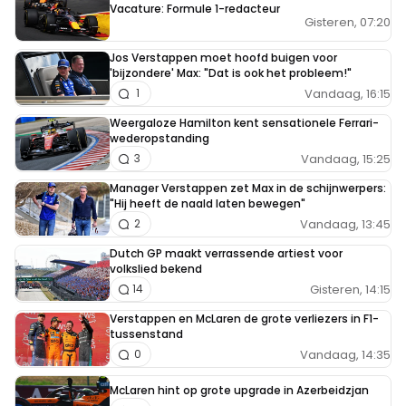
Vacature: Formule 1-redacteur
Gisteren, 07:20
Jos Verstappen moet hoofd buigen voor
'bijzondere' Max: "Dat is ook het probleem!"
Vandaag, 16:15
1
Weergaloze Hamilton kent sensationele Ferrari-
wederopstanding
Vandaag, 15:25
3
Manager Verstappen zet Max in de schijnwerpers:
"Hij heeft de naald laten bewegen"
Vandaag, 13:45
2
Dutch GP maakt verrassende artiest voor
volkslied bekend
Gisteren, 14:15
14
Verstappen en McLaren de grote verliezers in F1-
tussenstand
Vandaag, 14:35
0
McLaren hint op grote upgrade in Azerbeidzjan