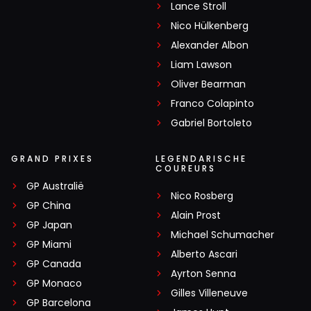
Lance Stroll
Nico Hülkenberg
Alexander Albon
Liam Lawson
Oliver Bearman
Franco Colapinto
Gabriel Bortoleto
GRAND PRIXES
LEGENDARISCHE
COUREURS
GP Australië
Nico Rosberg
GP China
Alain Prost
GP Japan
Michael Schumacher
GP Miami
Alberto Ascari
GP Canada
Ayrton Senna
GP Monaco
Gilles Villeneuve
GP Barcelona