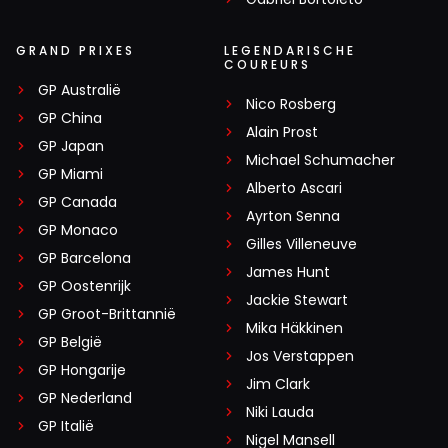
GRAND PRIXES
LEGENDARISCHE
COUREURS
GP Australië
Nico Rosberg
GP China
Alain Prost
GP Japan
Michael Schumacher
GP Miami
Alberto Ascari
GP Canada
Ayrton Senna
GP Monaco
Gilles Villeneuve
GP Barcelona
James Hunt
GP Oostenrijk
Jackie Stewart
GP Groot-Brittannië
Mika Häkkinen
GP België
Jos Verstappen
GP Hongarije
Jim Clark
GP Nederland
Niki Lauda
GP Italië
Nigel Mansell