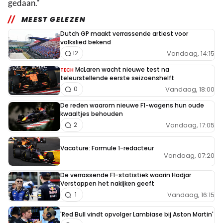
gedaan."
MEEST GELEZEN
Dutch GP maakt verrassende artiest voor
volkslied bekend
Vandaag, 14:15
12
McLaren wacht nieuwe test na
TECH
teleurstellende eerste seizoenshelft
Vandaag, 18:00
0
De reden waarom nieuwe F1-wagens hun oude
kwaaltjes behouden
Vandaag, 17:05
2
Vacature: Formule 1-redacteur
Vandaag, 07:20
De verrassende F1-statistiek waarin Hadjar
Verstappen het nakijken geeft
Vandaag, 16:15
1
'Red Bull vindt opvolger Lambiase bij Aston Martin'