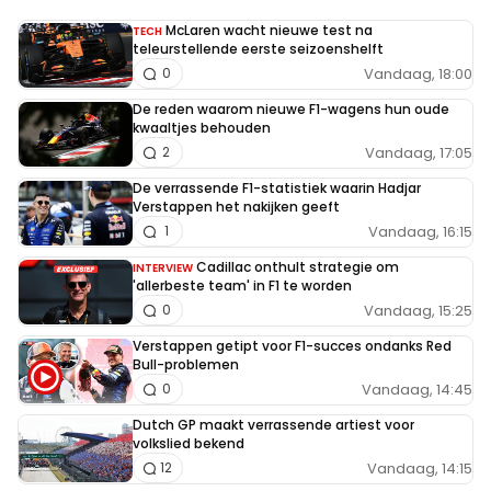
McLaren wacht nieuwe test na
TECH
teleurstellende eerste seizoenshelft
Vandaag, 18:00
0
De reden waarom nieuwe F1-wagens hun oude
kwaaltjes behouden
Vandaag, 17:05
2
De verrassende F1-statistiek waarin Hadjar
Verstappen het nakijken geeft
Vandaag, 16:15
1
Cadillac onthult strategie om
INTERVIEW
'allerbeste team' in F1 te worden
Vandaag, 15:25
0
Verstappen getipt voor F1-succes ondanks Red
Bull-problemen
Vandaag, 14:45
0
Dutch GP maakt verrassende artiest voor
volkslied bekend
Vandaag, 14:15
12