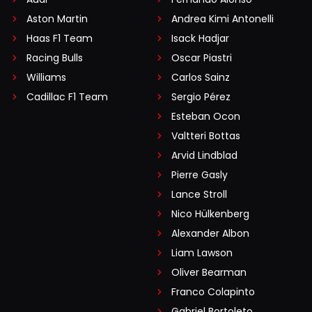
Aston Martin
Andrea Kimi Antonelli
Haas F1 Team
Isack Hadjar
Racing Bulls
Oscar Piastri
Williams
Carlos Sainz
Cadillac F1 Team
Sergio Pérez
Esteban Ocon
Valtteri Bottas
Arvid Lindblad
Pierre Gasly
Lance Stroll
Nico Hülkenberg
Alexander Albon
Liam Lawson
Oliver Bearman
Franco Colapinto
Gabriel Bortoleto