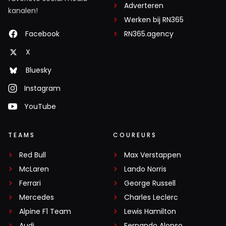
Adverteren
kanalen!
Werken bij RN365
Facebook
RN365.agency
X
Bluesky
Instagram
YouTube
TEAMS
COUREURS
Red Bull
Max Verstappen
McLaren
Lando Norris
Ferrari
George Russell
Mercedes
Charles Leclerc
Alpine F1 Team
Lewis Hamilton
Audi
Fernando Alonso