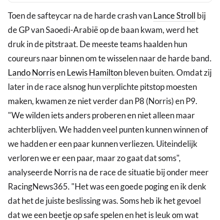
Toen de safteycar na de harde crash van
Lance Stroll
bij
de GP van Saoedi-Arabië op de baan kwam, werd het
druk in de pitstraat. De meeste teams haalden hun
coureurs naar binnen om te wisselen naar de harde band.
Lando Norris
en
Lewis Hamilton
bleven buiten. Omdat zij
later in de race alsnog hun verplichte pitstop moesten
maken, kwamen ze niet verder dan P8 (Norris) en P9.
"We wilden iets anders proberen en niet alleen maar
achterblijven. We hadden veel punten kunnen winnen of
we hadden er een paar kunnen verliezen. Uiteindelijk
verloren we er een paar, maar zo gaat dat soms",
analyseerde Norris na de race de situatie bij onder meer
RacingNews365. "Het was een goede poging en ik denk
dat het de juiste beslissing was. Soms heb ik het gevoel
dat we een beetje op safe spelen en het is leuk om wat