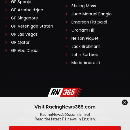
GP Spanje
Stirling Moss
GP Azerbeidzjan
Juan Manuel Fangio
GP Singapore
Emerson Fittipaldi
GP Verenigde Staten
Graham Hill
GP Las Vegas
Nelson Piquet
GP Qatar
Jack Brabham
GP Abu Dhabi
John Surtees
Mario Andretti
Visit RacingNews365.com
Disclaimer
Algemene voorwaarden
RacingNews365.com is live!
Privacy Policy
Created by On Your Marks
Read the latest F1 news in English.
Privacy manager
Kansspeluitingen