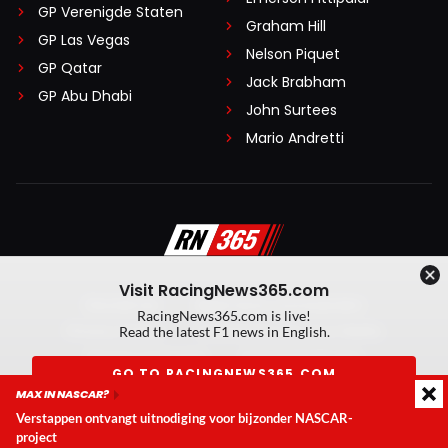
GP Verenigde Staten
Graham Hill
GP Las Vegas
Nelson Piquet
GP Qatar
Jack Brabham
GP Abu Dhabi
John Surtees
Mario Andretti
Visit RacingNews365.com
Disclaimer
Algemene voorwaarden
RacingNews365.com is live!
Privacy Policy
Created by On Your Marks
Read the latest F1 news in English.
Privacy manager
Kansspeluitingen
GO TO RACINGNEWS365.COM
MAX IN NASCAR?
© 2026 RacingNews365. Alle rechten voorbehouden
Verstappen ontvangt uitnodiging voor bijzonder NASCAR-
Don't show again
project