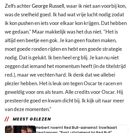
Zelfs achter
George Russell
, waar ik niet aan voorbij kon,
was de snelheid goed. Ik had wat vrije lucht nodig zodat
ik kon pushen en iets voor elkaar kon krijgen. Dat hebben
we gedaan." Maar makkelijk was het dus niet. "Het is
altijd een beetje een gok. Je kan geen fouten maken,
moet goede ronden rijden en hebt een goede strategie
nodig. Dat is gelukt. Ik ben heel erg blij. Je kan nu niet
zeggen dat iemand het momentum heeft (in de titelstrijd
red.), maar we vechten hard. Ik denk dat we allebei
plezier hebben. Het is leuk om tegen Oscar te racen en
geweldig voor ons als team. Alle credits voor Oscar. Hij
presteerde goed en kwam dicht bij. Ik kijk uit naar meer
van deze momenten."
MEEST GELEZEN
Herbert noemt Red Bull-aanwinst troefkaart
Verstappen: "Past uitstekend bij Red Bull"