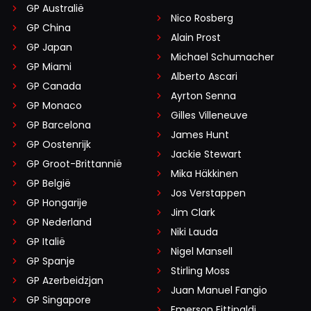
GP Australië
Nico Rosberg
GP China
Alain Prost
GP Japan
Michael Schumacher
GP Miami
Alberto Ascari
GP Canada
Ayrton Senna
GP Monaco
Gilles Villeneuve
GP Barcelona
James Hunt
GP Oostenrijk
Jackie Stewart
GP Groot-Brittannië
Mika Häkkinen
GP België
Jos Verstappen
GP Hongarije
Jim Clark
GP Nederland
Niki Lauda
GP Italië
Nigel Mansell
GP Spanje
Stirling Moss
GP Azerbeidzjan
Juan Manuel Fangio
GP Singapore
Emerson Fittipaldi