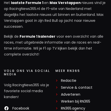
Het
laatste Formule 1
en
Max Verstappen
nieuws vind je
op RacingNews365.nl de F1-site van Nederland met
dagelijks het laatste nieuws uit binnen en buitenland. Max
Verstappen gaat in zijn Red Bull op jacht naar nieuwe
successen.
Bekijk de
Formule 1 kalender
voor een overzicht van alle
races, met uitgebreide informatie van de races en real-
time informatie. Wil je F1 op TV kijken bekijk dan het
complete overzicht!
VOLG ONS VIA SOCIAL
MEER RN365
MEDIA
Redactie
Volg RacingNews365 via je
Service & contact
favoriete social media
Adverteren
kanalen!
Werken bij RN365
Facebook
RN365.agency