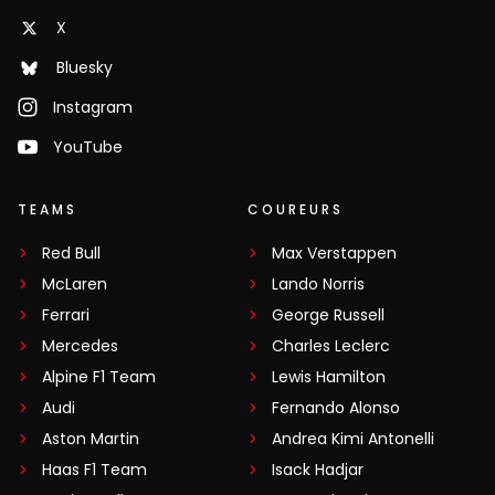
X
Bluesky
Instagram
YouTube
TEAMS
COUREURS
Red Bull
Max Verstappen
McLaren
Lando Norris
Ferrari
George Russell
Mercedes
Charles Leclerc
Alpine F1 Team
Lewis Hamilton
Audi
Fernando Alonso
Aston Martin
Andrea Kimi Antonelli
Haas F1 Team
Isack Hadjar