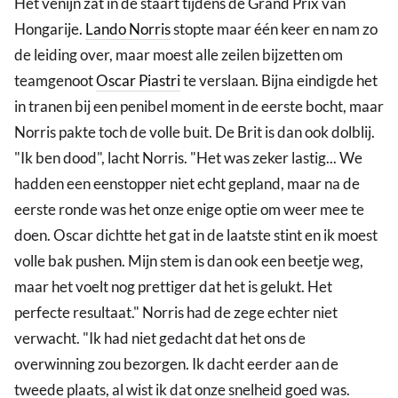
Het venijn zat in de staart tijdens de Grand Prix van
Hongarije.
Lando Norris
stopte maar één keer en nam zo
de leiding over, maar moest alle zeilen bijzetten om
teamgenoot
Oscar Piastri
te verslaan. Bijna eindigde het
in tranen bij een penibel moment in de eerste bocht, maar
Norris pakte toch de volle buit. De Brit is dan ook dolblij.
"Ik ben dood", lacht Norris. "Het was zeker lastig... We
hadden een eenstopper niet echt gepland, maar na de
eerste ronde was het onze enige optie om weer mee te
doen. Oscar dichtte het gat in de laatste stint en ik moest
volle bak pushen. Mijn stem is dan ook een beetje weg,
maar het voelt nog prettiger dat het is gelukt. Het
perfecte resultaat." Norris had de zege echter niet
verwacht. "Ik had niet gedacht dat het ons de
overwinning zou bezorgen. Ik dacht eerder aan de
tweede plaats, al wist ik dat onze snelheid goed was.