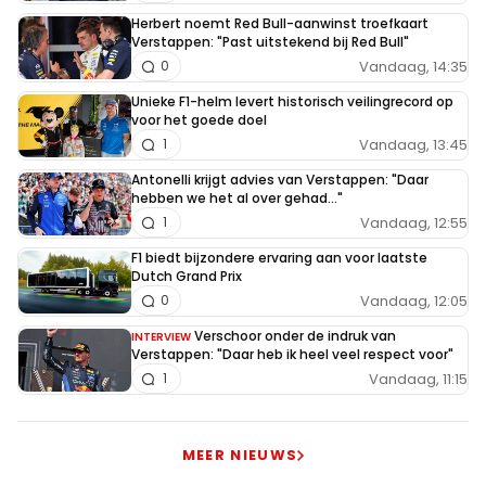
Herbert noemt Red Bull-aanwinst troefkaart
Verstappen: "Past uitstekend bij Red Bull"
Vandaag, 14:35
0
Unieke F1-helm levert historisch veilingrecord op
voor het goede doel
Vandaag, 13:45
1
Antonelli krijgt advies van Verstappen: "Daar
hebben we het al over gehad..."
Vandaag, 12:55
1
F1 biedt bijzondere ervaring aan voor laatste
Dutch Grand Prix
Vandaag, 12:05
0
Verschoor onder de indruk van
INTERVIEW
Verstappen: "Daar heb ik heel veel respect voor"
Vandaag, 11:15
1
MEER NIEUWS