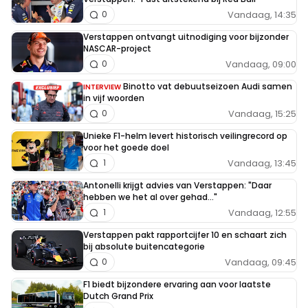
Vandaag, 14:35
0
Verstappen ontvangt uitnodiging voor bijzonder
NASCAR-project
Vandaag, 09:00
0
Binotto vat debuutseizoen Audi samen
INTERVIEW
in vijf woorden
Vandaag, 15:25
0
Unieke F1-helm levert historisch veilingrecord op
voor het goede doel
Vandaag, 13:45
1
Antonelli krijgt advies van Verstappen: "Daar
hebben we het al over gehad..."
Vandaag, 12:55
1
Verstappen pakt rapportcijfer 10 en schaart zich
bij absolute buitencategorie
Vandaag, 09:45
0
F1 biedt bijzondere ervaring aan voor laatste
Dutch Grand Prix