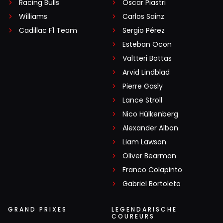
Racing Bulls
Oscar Piastri
Williams
Carlos Sainz
Cadillac F1 Team
Sergio Pérez
Esteban Ocon
Valtteri Bottas
Arvid Lindblad
Pierre Gasly
Lance Stroll
Nico Hülkenberg
Alexander Albon
Liam Lawson
Oliver Bearman
Franco Colapinto
Gabriel Bortoleto
GRAND PRIXES
LEGENDARISCHE
COUREURS