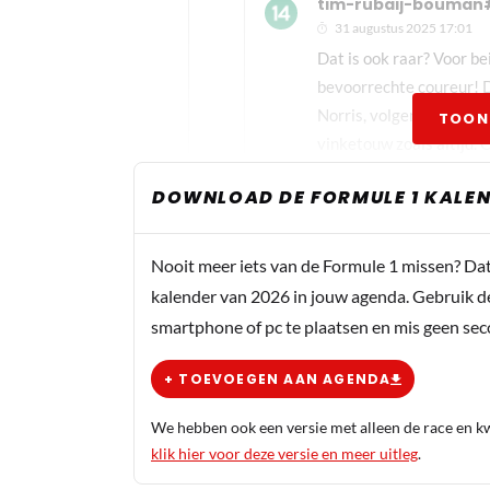
tim-rubaij-bouman
31 augustus 2025 17:01
Dat is ook raar? Voor b
bevoorrechte coureur! D
Norris, volgende keer bij
TOON
vinketouw zoals altijd. 
DOWNLOAD DE FORMULE 1 KALEN
X-P
31 augustus 2025 15:21
Bekijk de race op de RedBull ri
Nooit meer iets van de Formule 1 missen? Da
Zak zegt “eerlijk” racen. Right….
kalender van 2026 in jouw agenda. Gebruik d
smartphone of pc te plaatsen en mis geen se
Sientje
+ TOEVOEGEN AAN AGENDA
31 augustus 2025 15:20
We hebben ook een versie met alleen de race en kwa
Wat een pech voor Norris…dat gun je nie
klik hier voor deze versie en meer uitleg
.