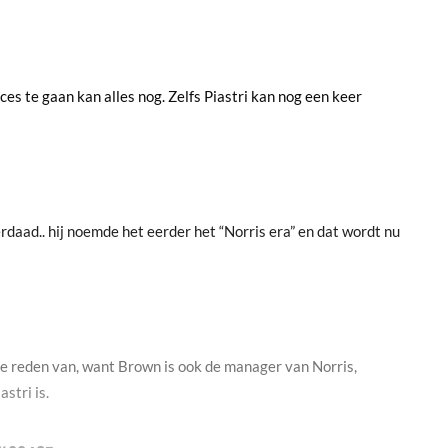
es te gaan kan alles nog. Zelfs Piastri kan nog een keer
rdaad.. hij noemde het eerder het “Norris era” en dat wordt nu
de reden van, want Brown is ook de manager van Norris,
astri is.