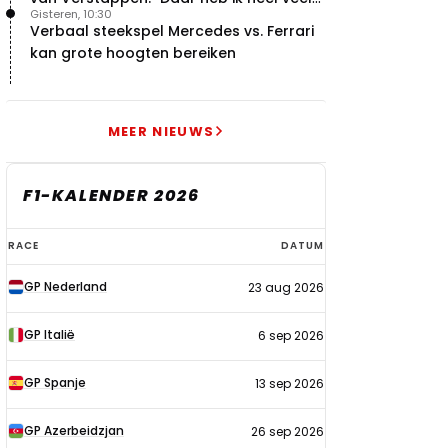
Gisteren, 10:30
respect voor"
Verbaal steekspel Mercedes vs. Ferrari
kan grote hoogten bereiken
MEER NIEUWS
F1-KALENDER 2026
F1-
RACE
DATUM
kalender
GP Nederland
23 aug 2026
2026
GP Italië
6 sep 2026
GP Spanje
13 sep 2026
GP Azerbeidzjan
26 sep 2026