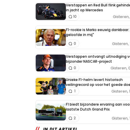
Verstappen en Red Bull flink gehind
in jacht op Mercedes
Gisteren, 
10
F1-rookie is Marko eeuwig dankbaar: 
geloofde in mij"
Gisteren, 
0
Verstappen ontvangt uitnodiging v
bijzonder NASCAR-project
Gisteren, 
0
Unieke F1-helm levert historisch
veilingrecord op voor het goede doe
Gisteren, 
1
F1 biedt bijzondere ervaring aan voo
laatste Dutch Grand Prix
Gisteren, 
2
IN DIT ARTIKEL