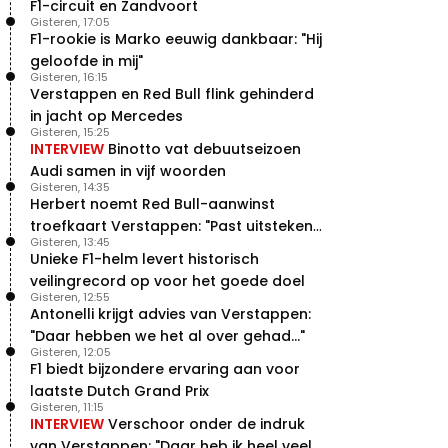
F1-circuit en Zandvoort
Gisteren, 17:05
F1-rookie is Marko eeuwig dankbaar: "Hij
geloofde in mij"
Gisteren, 16:15
Verstappen en Red Bull flink gehinderd
in jacht op Mercedes
Gisteren, 15:25
INTERVIEW
Binotto vat debuutseizoen
Audi samen in vijf woorden
Gisteren, 14:35
Herbert noemt Red Bull-aanwinst
troefkaart Verstappen: "Past uitstekend
Gisteren, 13:45
bij Red Bull"
Unieke F1-helm levert historisch
veilingrecord op voor het goede doel
Gisteren, 12:55
Antonelli krijgt advies van Verstappen:
"Daar hebben we het al over gehad..."
Gisteren, 12:05
F1 biedt bijzondere ervaring aan voor
laatste Dutch Grand Prix
Gisteren, 11:15
INTERVIEW
Verschoor onder de indruk
van Verstappen: "Daar heb ik heel veel