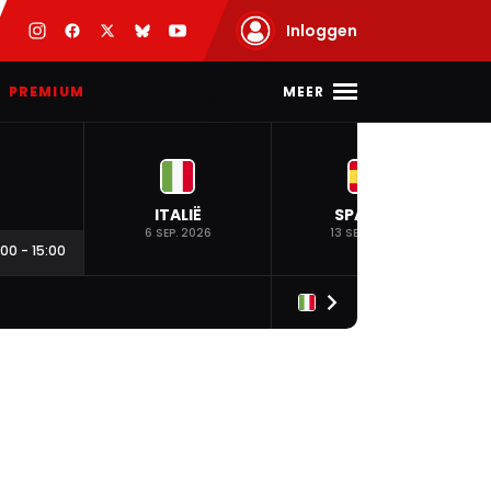
Inloggen
MEER
PREMIUM
ITALIË
SPANJE
6 SEP. 2026
13 SEP. 2026
:00
-
15:00