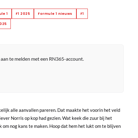
le 1
F1 2025
Formule 1 nieuws
F1
2025
r aan te melden met een RN365-account.
kelijk alle aanvallen pareren. Dat maakte het voorin het veld
ever Norris op kop had gezien. Wat keek die zuur bij het
k om nog kans te maken. Hoop dat hem het lukt om te blijven