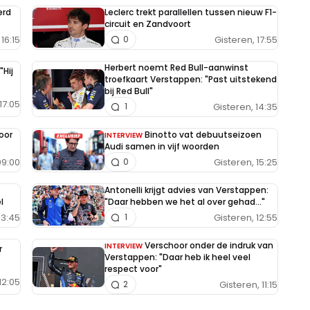
erd
Leclerc trekt parallellen tussen nieuw F1-
circuit en Zandvoort
16:15
Gisteren, 17:55
0
Herbert noemt Red Bull-aanwinst
"Hij
troefkaart Verstappen: "Past uitstekend
bij Red Bull"
17:05
Gisteren, 14:35
1
oor
Binotto vat debuutseizoen
INTERVIEW
Audi samen in vijf woorden
09:00
Gisteren, 15:25
0
Antonelli krijgt advies van Verstappen:
l
"Daar hebben we het al over gehad..."
13:45
Gisteren, 12:55
1
Verschoor onder de indruk van
INTERVIEW
r
Verstappen: "Daar heb ik heel veel
respect voor"
12:05
Gisteren, 11:15
2