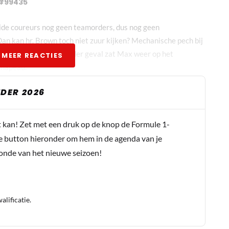
#99435
eide coureurs nog geen teamorders, dus nog geen
an kan hr. Brown toch niet zuur kijken? Mechanische pech bij
 Piastri, wellicht. In ieder geval zat Max weer op het
 MEER REACTIES
Chapeau.
DER 2026
ng afgelopen jaar, PIA express in het verkeer gooien… maar
t kan! Zet met een druk op de knop de Formule 1-
e button hieronder om hem in de agenda van je
conde van het nieuwe seizoen!
lificatie.
mand om enkele rondes voor de finishlijn uit te vallen.