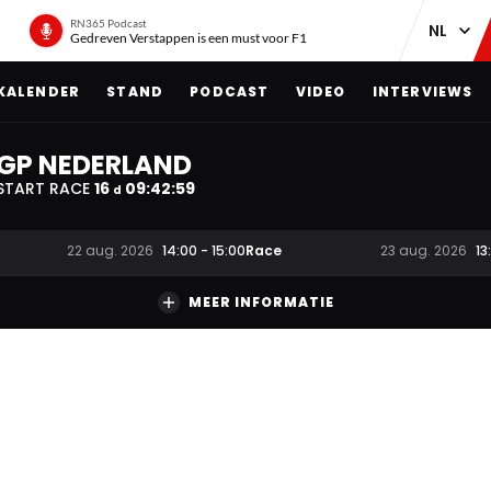
RN365 Podcast
Gedreven Verstappen is een must voor F1
KALENDER
STAND
PODCAST
VIDEO
INTERVIEWS
GP NEDERLAND
START RACE
16
09
:
42
:
58
d
Race
22 aug. 2026
14:00
-
15:00
23 aug. 2026
13
MEER INFORMATIE