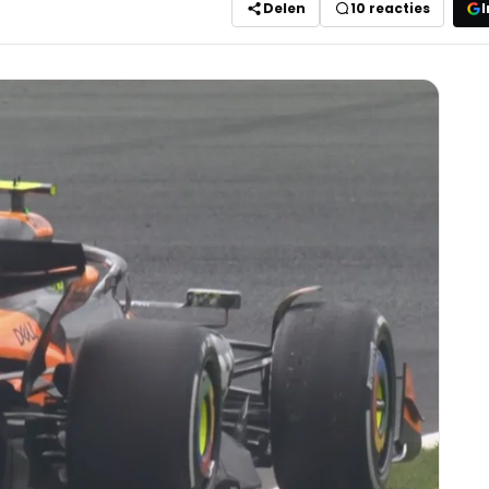
Delen
10
reacties
I