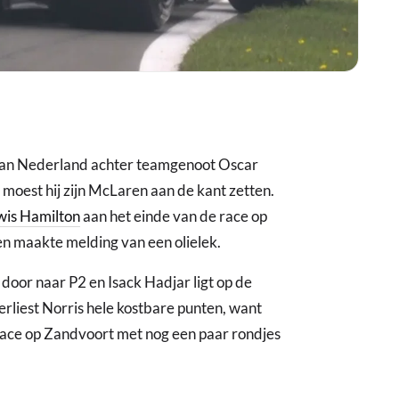
 van Nederland achter teamgenoot Oscar
 moest hij zijn McLaren aan de kant zetten.
wis Hamilton
aan het einde van de race op
 en maakte melding van een olielek.
door naar P2 en Isack Hadjar ligt op de
verliest Norris hele kostbare punten, want
 race op Zandvoort met nog een paar rondjes