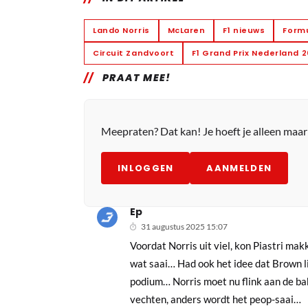
Lando Norris
McLaren
F1 nieuws
Formu
Circuit Zandvoort
F1 Grand Prix Nederland 
PRAAT MEE!
Meepraten? Dat kan! Je hoeft je alleen maa
INLOGGEN
AANMELDEN
Ep
31 augustus 2025 15:07
Voordat Norris uit viel, kon Piastri mak
wat saai… Had ook het idee dat Brown li
podium… Norris moet nu flink aan de ba
vechten, anders wordt het peop-saai…