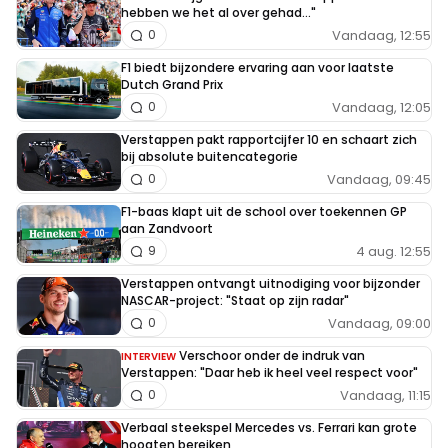
hebben we het al over gehad..."
Vandaag, 12:55
0
F1 biedt bijzondere ervaring aan voor laatste
Dutch Grand Prix
Vandaag, 12:05
0
Verstappen pakt rapportcijfer 10 en schaart zich
bij absolute buitencategorie
Vandaag, 09:45
0
F1-baas klapt uit de school over toekennen GP
aan Zandvoort
4 aug. 12:55
9
Verstappen ontvangt uitnodiging voor bijzonder
NASCAR-project: "Staat op zijn radar"
Vandaag, 09:00
0
Verschoor onder de indruk van
INTERVIEW
Verstappen: "Daar heb ik heel veel respect voor"
Vandaag, 11:15
0
Verbaal steekspel Mercedes vs. Ferrari kan grote
hoogten bereiken