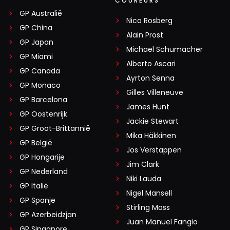
COUREURS
GP Australië
Nico Rosberg
GP China
Alain Prost
GP Japan
Michael Schumacher
GP Miami
Alberto Ascari
GP Canada
Ayrton Senna
GP Monaco
Gilles Villeneuve
GP Barcelona
James Hunt
GP Oostenrijk
Jackie Stewart
GP Groot-Brittannië
Mika Häkkinen
GP België
Jos Verstappen
GP Hongarije
Jim Clark
GP Nederland
Niki Lauda
GP Italië
Nigel Mansell
GP Spanje
Stirling Moss
GP Azerbeidzjan
Juan Manuel Fangio
GP Singapore