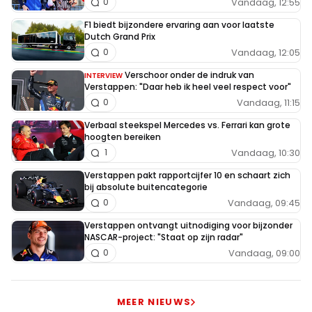
Vandaag, 12:55
0
F1 biedt bijzondere ervaring aan voor laatste
Dutch Grand Prix
Vandaag, 12:05
0
Verschoor onder de indruk van
INTERVIEW
Verstappen: "Daar heb ik heel veel respect voor"
Vandaag, 11:15
0
Verbaal steekspel Mercedes vs. Ferrari kan grote
hoogten bereiken
Vandaag, 10:30
1
Verstappen pakt rapportcijfer 10 en schaart zich
bij absolute buitencategorie
Vandaag, 09:45
0
Verstappen ontvangt uitnodiging voor bijzonder
NASCAR-project: "Staat op zijn radar"
Vandaag, 09:00
0
MEER NIEUWS