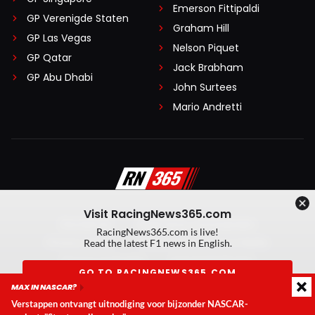
Emerson Fittipaldi
GP Verenigde Staten
Graham Hill
GP Las Vegas
Nelson Piquet
GP Qatar
Jack Brabham
GP Abu Dhabi
John Surtees
Mario Andretti
Visit RacingNews365.com
Disclaimer
Algemene voorwaarden
RacingNews365.com is live!
Privacy Policy
Created by On Your Marks
Read the latest F1 news in English.
Privacy manager
Kansspeluitingen
GO TO RACINGNEWS365.COM
MAX IN NASCAR?
© 2026 RacingNews365. Alle rechten voorbehouden
Verstappen ontvangt uitnodiging voor bijzonder NASCAR-
Don't show again