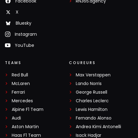
Facebook
RN365.agency
X
Bluesky
Instagram
YouTube
TEAMS
COUREURS
Red Bull
Max Verstappen
McLaren
Lando Norris
Ferrari
George Russell
Mercedes
Charles Leclerc
Alpine F1 Team
Lewis Hamilton
Audi
Fernando Alonso
Aston Martin
Andrea Kimi Antonelli
Haas F1 Team
Isack Hadjar