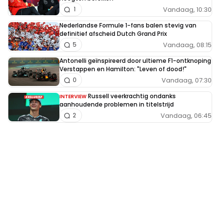
Vandaag, 10:30
1
Nederlandse Formule 1-fans balen stevig van
definitief afscheid Dutch Grand Prix
Vandaag, 08:15
5
Antonelli geïnspireerd door ultieme F1-ontknoping
Verstappen en Hamilton: "Leven of dood!"
Vandaag, 07:30
0
Russell veerkrachtig ondanks
INTERVIEW
aanhoudende problemen in titelstrijd
Vandaag, 06:45
2