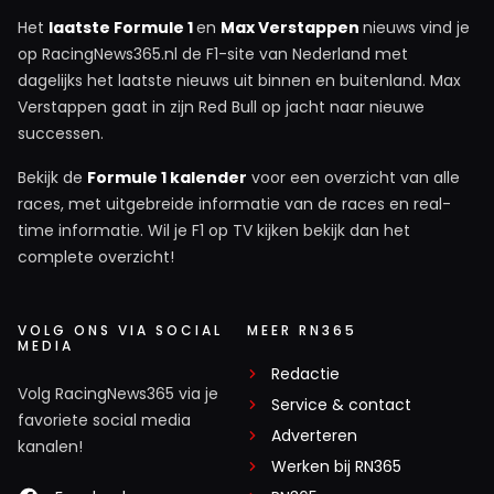
Het
laatste Formule 1
en
Max Verstappen
nieuws vind je
op RacingNews365.nl de F1-site van Nederland met
dagelijks het laatste nieuws uit binnen en buitenland. Max
Verstappen gaat in zijn Red Bull op jacht naar nieuwe
successen.
Bekijk de
Formule 1 kalender
voor een overzicht van alle
races, met uitgebreide informatie van de races en real-
time informatie. Wil je F1 op TV kijken bekijk dan het
complete overzicht!
VOLG ONS VIA SOCIAL
MEER RN365
MEDIA
Redactie
Volg RacingNews365 via je
Service & contact
favoriete social media
Adverteren
kanalen!
Werken bij RN365