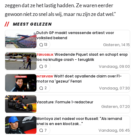
zeggen dat ze het lastig hadden. Ze waren eerder
gewoon niet zo snel als wij, maar nu zijn ze dat wel."
MEEST GELEZEN
Dutch GP maakt verrassende artiest voor
volkslied bekend
Gisteren, 14:15
13
Woedende Piquet slaat en schopt erop
TERUGBLIK
los na knullige crash - terugblik
Vandaag, 09:00
0
Wolff doet opvallende claim over F1-
INTERVIEW
motor na 'gezeur' Ferrari
Vandaag, 07:30
2
Vacature: Formule 1-redacteur
Gisteren, 07:20
Montoya ziet nadeel voor Russell: "Als iemand
snel is en een klootzak..."
Vandaag, 06:45
7