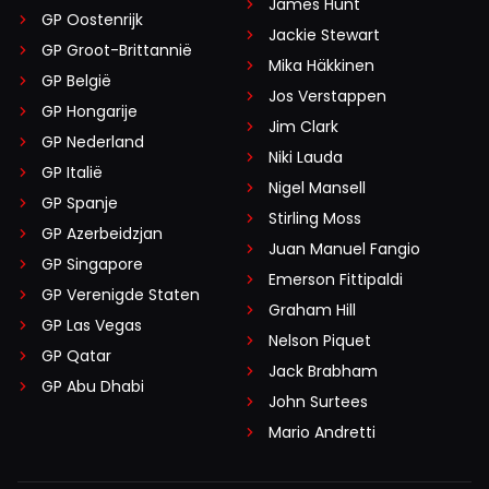
James Hunt
GP Oostenrijk
Jackie Stewart
GP Groot-Brittannië
Mika Häkkinen
GP België
Jos Verstappen
GP Hongarije
Jim Clark
GP Nederland
Niki Lauda
GP Italië
Nigel Mansell
GP Spanje
Stirling Moss
GP Azerbeidzjan
Juan Manuel Fangio
GP Singapore
Emerson Fittipaldi
GP Verenigde Staten
Graham Hill
GP Las Vegas
Nelson Piquet
GP Qatar
Jack Brabham
GP Abu Dhabi
John Surtees
Mario Andretti