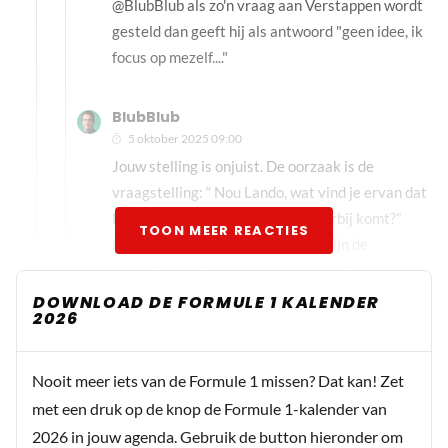
@BlubBlub als zo'n vraag aan Verstappen wordt
gesteld dan geeft hij als antwoord "geen idee, ik
focus op mezelf...."
BlubBlub
5 oktober 2025 09:00
Jouw stelling is onjuist. De oorzaak is de
vraagstelling: “ Nou Lando, wat vind je ervan dat
Red Bull en met name Max dichterbij komt?”
TOON MEER REACTIES
Mocht je het nog niet weten, het zijn de
journalisten die bepaalde dingen willen
uitlichten, benadrukken of uitlokken.
DOWNLOAD DE FORMULE 1 KALENDER
2026
BlubBlub
5 oktober 2025 16:23
Nooit meer iets van de Formule 1 missen? Dat kan! Zet
@Closecall Norris is Verstappen niet en
met een druk op de knop de Formule 1-kalender van
Verstappen is Norris niet. De media probeert
2026 in jouw agenda. Gebruik de button hieronder om