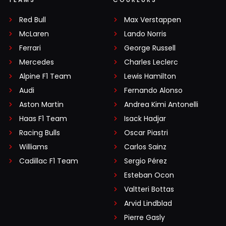
Red Bull
Max Verstappen
McLaren
Lando Norris
Ferrari
George Russell
Mercedes
Charles Leclerc
Alpine F1 Team
Lewis Hamilton
Audi
Fernando Alonso
Aston Martin
Andrea Kimi Antonelli
Haas F1 Team
Isack Hadjar
Racing Bulls
Oscar Piastri
Williams
Carlos Sainz
Cadillac F1 Team
Sergio Pérez
Esteban Ocon
Valtteri Bottas
Arvid Lindblad
Pierre Gasly