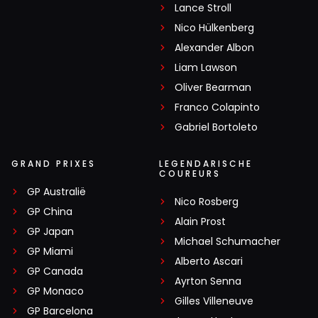
Lance Stroll
Nico Hülkenberg
Alexander Albon
Liam Lawson
Oliver Bearman
Franco Colapinto
Gabriel Bortoleto
GRAND PRIXES
LEGENDARISCHE
COUREURS
GP Australië
Nico Rosberg
GP China
Alain Prost
GP Japan
Michael Schumacher
GP Miami
Alberto Ascari
GP Canada
Ayrton Senna
GP Monaco
Gilles Villeneuve
GP Barcelona