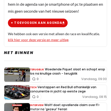
reacties uit te lokken om weer iets zinloos te
hem in de agenda van je smartphone of pc te plaatsen en
kunnen schrijven. Het zijn allemaal clickbait
mis geen seconde van het nieuwe seizoen!
artikelen waar hier ook nog serieus op in wordt
gegaan.
+ TOEVOEGEN AAN AGENDA
We hebben ook een versie met alleen de race en kwalificatie.
klik hier voor deze versie en meer uitleg
.
NET BINNEN
Woedende Piquet slaat en schopt erop
TERUGBLIK
los na knullige crash - terugblik
Vandaag, 09:00
0
Verstappen en Red Bull afhankelijk van
TECH
concurrentie in jacht op eerste zege
Vandaag, 08:15
0
Wolff doet opvallende claim over F1-
INTERVIEW
motor na 'gezeur' Ferrari