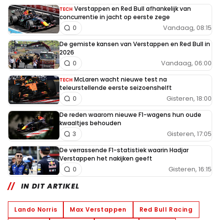
Verstappen en Red Bull afhankelijk van
TECH
concurrentie in jacht op eerste zege
Vandaag, 08:15
0
De gemiste kansen van Verstappen en Red Bull in
2026
Vandaag, 06:00
0
McLaren wacht nieuwe test na
TECH
teleurstellende eerste seizoenshelft
Gisteren, 18:00
0
De reden waarom nieuwe F1-wagens hun oude
kwaaltjes behouden
Gisteren, 17:05
3
De verrassende F1-statistiek waarin Hadjar
Verstappen het nakijken geeft
Gisteren, 16:15
0
IN DIT ARTIKEL
Lando Norris
Max Verstappen
Red Bull Racing