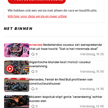
We hebben ook een versie met alleen de race en kwalificatie.
klik hier voor deze versie en meer uitleg
.
NET BINNEN
Nederlandse coureur zet aansprekende
INTERVIEW
titel uit haar hoofd: "Dat is het minimale doel"
Vandaag, 15:25
0
Gigantische blunder kost moto2-coureur
overwinning
Vandaag, 15:05
0
Mercedes, Ferrari én Red Bull profiteren van
constructeurshussel
Vandaag, 14:35
0
McLaren-kopstuk stipt grote 'verandering' achter
succes aan
Vandaag, 13:45
0