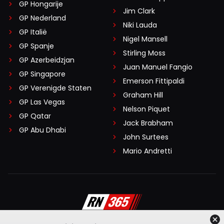
GP Hongarije
Jim Clark
GP Nederland
Niki Lauda
GP Italië
Nigel Mansell
GP Spanje
Stirling Moss
GP Azerbeidzjan
Juan Manuel Fangio
GP Singapore
Emerson Fittipaldi
GP Verenigde Staten
Graham Hill
GP Las Vegas
Nelson Piquet
GP Qatar
Jack Brabham
GP Abu Dhabi
John Surtees
Mario Andretti