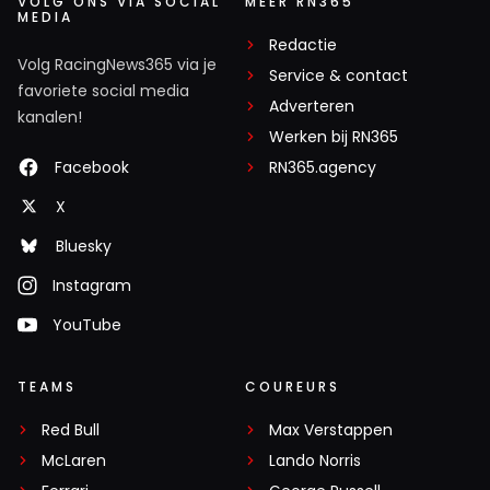
VOLG ONS VIA SOCIAL
MEER RN365
MEDIA
Redactie
Volg RacingNews365 via je
Service & contact
favoriete social media
Adverteren
kanalen!
Werken bij RN365
Facebook
RN365.agency
X
Bluesky
Instagram
YouTube
TEAMS
COUREURS
Red Bull
Max Verstappen
McLaren
Lando Norris