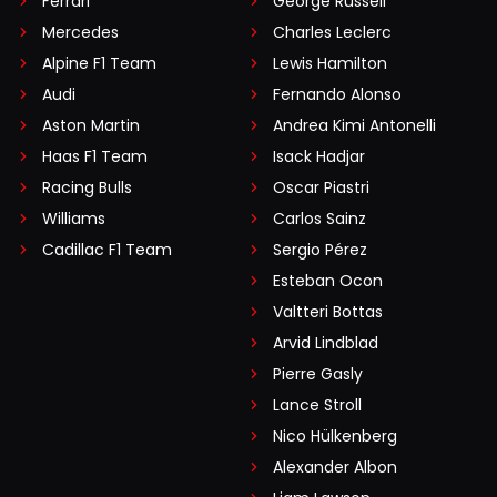
Ferrari
George Russell
Mercedes
Charles Leclerc
Alpine F1 Team
Lewis Hamilton
Audi
Fernando Alonso
Aston Martin
Andrea Kimi Antonelli
Haas F1 Team
Isack Hadjar
Racing Bulls
Oscar Piastri
Williams
Carlos Sainz
Cadillac F1 Team
Sergio Pérez
Esteban Ocon
Valtteri Bottas
Arvid Lindblad
Pierre Gasly
Lance Stroll
Nico Hülkenberg
Alexander Albon