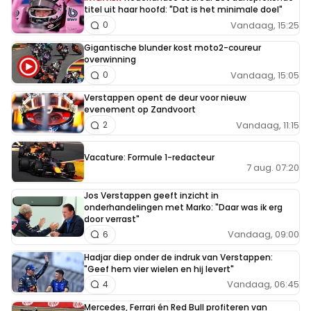
titel uit haar hoofd: "Dat is het minimale doel"
Vandaag, 15:25
0
Gigantische blunder kost moto2-coureur
overwinning
Vandaag, 15:05
0
Verstappen opent de deur voor nieuw
evenement op Zandvoort
Vandaag, 11:15
2
Vacature: Formule 1-redacteur
7 aug. 07:20
Jos Verstappen geeft inzicht in
onderhandelingen met Marko: "Daar was ik erg
door verrast"
Vandaag, 09:00
6
Hadjar diep onder de indruk van Verstappen:
"Geef hem vier wielen en hij levert"
Vandaag, 06:45
4
Mercedes, Ferrari én Red Bull profiteren van