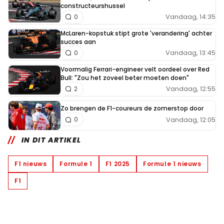
constructeurshussel
Vandaag, 14:35
0
McLaren-kopstuk stipt grote 'verandering' achter
succes aan
Vandaag, 13:45
0
Voormalig Ferrari-engineer velt oordeel over Red
Bull: "Zou het zoveel beter moeten doen"
Vandaag, 12:55
2
Zo brengen de F1-coureurs de zomerstop door
Vandaag, 12:05
0
IN DIT ARTIKEL
F1 nieuws
Formule 1
F1 2025
Formule 1 nieuws
F1