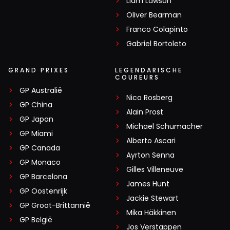
Liam Lawson
Oliver Bearman
Franco Colapinto
Gabriel Bortoleto
GRAND PRIXES
LEGENDARISCHE
COUREURS
GP Australië
Nico Rosberg
GP China
Alain Prost
GP Japan
Michael Schumacher
GP Miami
Alberto Ascari
GP Canada
Ayrton Senna
GP Monaco
Gilles Villeneuve
GP Barcelona
James Hunt
GP Oostenrijk
Jackie Stewart
GP Groot-Brittannië
Mika Häkkinen
GP België
Jos Verstappen