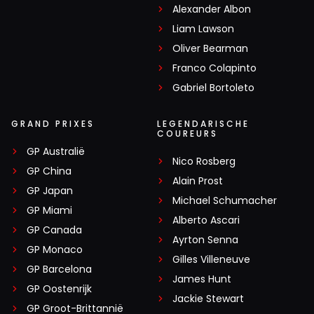
Alexander Albon
Liam Lawson
Oliver Bearman
Franco Colapinto
Gabriel Bortoleto
GRAND PRIXES
LEGENDARISCHE
COUREURS
GP Australië
Nico Rosberg
GP China
Alain Prost
GP Japan
Michael Schumacher
GP Miami
Alberto Ascari
GP Canada
Ayrton Senna
GP Monaco
Gilles Villeneuve
GP Barcelona
James Hunt
GP Oostenrijk
Jackie Stewart
GP Groot-Brittannië