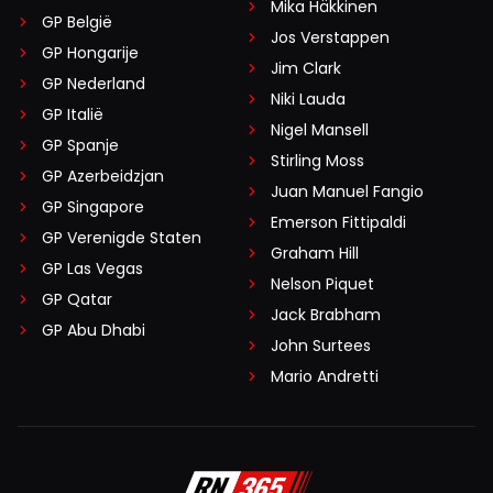
Mika Häkkinen
GP België
Jos Verstappen
GP Hongarije
Jim Clark
GP Nederland
Niki Lauda
GP Italië
Nigel Mansell
GP Spanje
Stirling Moss
GP Azerbeidzjan
Juan Manuel Fangio
GP Singapore
Emerson Fittipaldi
GP Verenigde Staten
Graham Hill
GP Las Vegas
Nelson Piquet
GP Qatar
Jack Brabham
GP Abu Dhabi
John Surtees
Mario Andretti