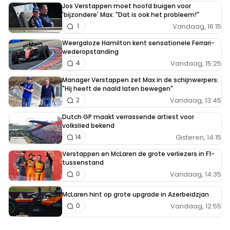
Jos Verstappen moet hoofd buigen voor
'bijzondere' Max: "Dat is ook het probleem!"
Vandaag, 16:15
1
Weergaloze Hamilton kent sensationele Ferrari-
wederopstanding
Vandaag, 15:25
4
Manager Verstappen zet Max in de schijnwerpers:
"Hij heeft de naald laten bewegen"
Vandaag, 13:45
2
Dutch GP maakt verrassende artiest voor
volkslied bekend
Gisteren, 14:15
14
Verstappen en McLaren de grote verliezers in F1-
tussenstand
Vandaag, 14:35
0
McLaren hint op grote upgrade in Azerbeidzjan
Vandaag, 12:55
0