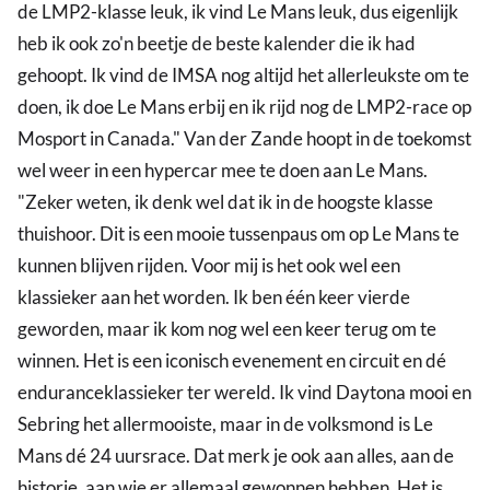
de LMP2-klasse leuk, ik vind Le Mans leuk, dus eigenlijk
heb ik ook zo'n beetje de beste kalender die ik had
gehoopt. Ik vind de IMSA nog altijd het allerleukste om te
doen, ik doe Le Mans erbij en ik rijd nog de LMP2-race op
Mosport in Canada." Van der Zande hoopt in de toekomst
wel weer in een hypercar mee te doen aan Le Mans.
"Zeker weten, ik denk wel dat ik in de hoogste klasse
thuishoor. Dit is een mooie tussenpaus om op Le Mans te
kunnen blijven rijden. Voor mij is het ook wel een
klassieker aan het worden. Ik ben één keer vierde
geworden, maar ik kom nog wel een keer terug om te
winnen. Het is een iconisch evenement en circuit en dé
enduranceklassieker ter wereld. Ik vind Daytona mooi en
Sebring het allermooiste, maar in de volksmond is Le
Mans dé 24 uursrace. Dat merk je ook aan alles, aan de
historie, aan wie er allemaal gewonnen hebben. Het is