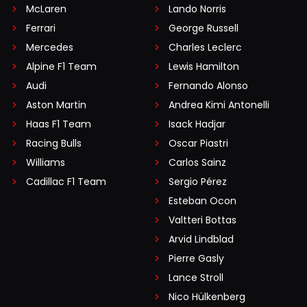
McLaren
Lando Norris
Ferrari
George Russell
Mercedes
Charles Leclerc
Alpine F1 Team
Lewis Hamilton
Audi
Fernando Alonso
Aston Martin
Andrea Kimi Antonelli
Haas F1 Team
Isack Hadjar
Racing Bulls
Oscar Piastri
Williams
Carlos Sainz
Cadillac F1 Team
Sergio Pérez
Esteban Ocon
Valtteri Bottas
Arvid Lindblad
Pierre Gasly
Lance Stroll
Nico Hülkenberg