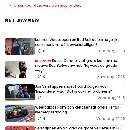
klik hier voor deze versie en meer uitleg
.
NET BINNEN
Kunnen Verstappen en Red Bull de onmogelijke
comeback nu wél bewerkstelligen?
Vandaag, 18:00
0
Rocco Coronel ziet grote kansen met
INTERVIEW
nieuwe Red Bull-aanwinst: "Hij weet de goede
weg"
Vandaag, 17:05
0
Jos Verstappen moet hoofd buigen voor
'bijzondere' Max: "Dat is ook het probleem!"
Vandaag, 16:15
1
Weergaloze Hamilton kent sensationele Ferrari-
wederopstanding
Vandaag, 15:25
4
Verstappen en McLaren de grote verliezers in F1-