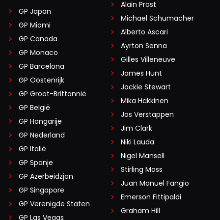
Alain Prost
GP Japan
Michael Schumacher
GP Miami
Alberto Ascari
GP Canada
Ayrton Senna
GP Monaco
Gilles Villeneuve
GP Barcelona
James Hunt
GP Oostenrijk
Jackie Stewart
GP Groot-Brittannië
Mika Häkkinen
GP België
Jos Verstappen
GP Hongarije
Jim Clark
GP Nederland
Niki Lauda
GP Italië
Nigel Mansell
GP Spanje
Stirling Moss
GP Azerbeidzjan
Juan Manuel Fangio
GP Singapore
Emerson Fittipaldi
GP Verenigde Staten
Graham Hill
GP Las Vegas