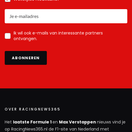
Ik wil ook e-mails van interessante partners
ontvangen.
ABONNEREN
OVER RACINGNEWS365
Het
laatste Formule 1
en
Max Verstappen
nieuws vind je
op RacingNews365.nl de F1-site van Nederland met