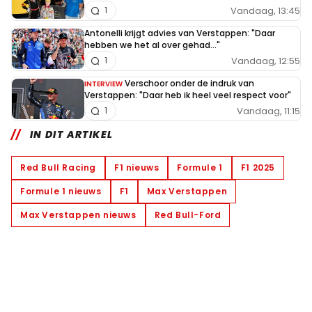
Vandaag, 13:45
1
Antonelli krijgt advies van Verstappen: "Daar
hebben we het al over gehad..."
Vandaag, 12:55
1
Verschoor onder de indruk van
INTERVIEW
Verstappen: "Daar heb ik heel veel respect voor"
Vandaag, 11:15
1
IN DIT ARTIKEL
Red Bull Racing
F1 nieuws
Formule 1
F1 2025
Formule 1 nieuws
F1
Max Verstappen
Max Verstappen nieuws
Red Bull-Ford