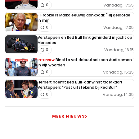
Vandaag, 17:55
0
F1-rookie is Marko eeuwig dankbaar: "Hij geloofde
in mij"
Vandaag, 17:05
0
Verstappen en Red Bull flink gehinderd in jacht op
Mercedes
Vandaag, 16:15
3
Binotto vat debuutseizoen Audi samen
INTERVIEW
in vijf woorden
Vandaag, 15:25
0
Herbert noemt Red Bull-aanwinst troefkaart
Verstappen: "Past uitstekend bij Red Bull"
Vandaag, 14:35
0
MEER NIEUWS