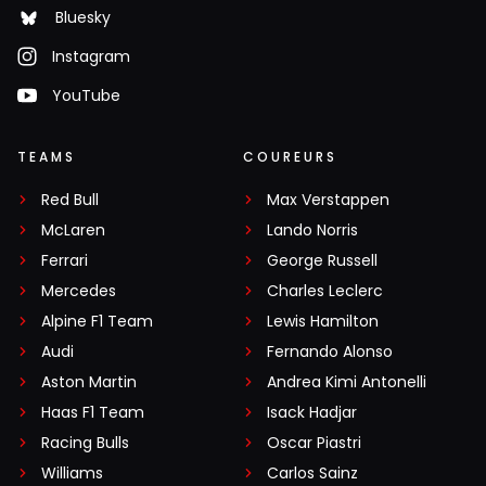
Bluesky
Instagram
YouTube
TEAMS
COUREURS
Red Bull
Max Verstappen
McLaren
Lando Norris
Ferrari
George Russell
Mercedes
Charles Leclerc
Alpine F1 Team
Lewis Hamilton
Audi
Fernando Alonso
Aston Martin
Andrea Kimi Antonelli
Haas F1 Team
Isack Hadjar
Racing Bulls
Oscar Piastri
Williams
Carlos Sainz