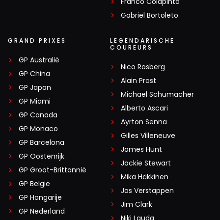
Franco Colapinto
Gabriel Bortoleto
GRAND PRIXES
LEGENDARISCHE
COUREURS
GP Australië
Nico Rosberg
GP China
Alain Prost
GP Japan
Michael Schumacher
GP Miami
Alberto Ascari
GP Canada
Ayrton Senna
GP Monaco
Gilles Villeneuve
GP Barcelona
James Hunt
GP Oostenrijk
Jackie Stewart
GP Groot-Brittannië
Mika Häkkinen
GP België
Jos Verstappen
GP Hongarije
Jim Clark
GP Nederland
Niki Lauda