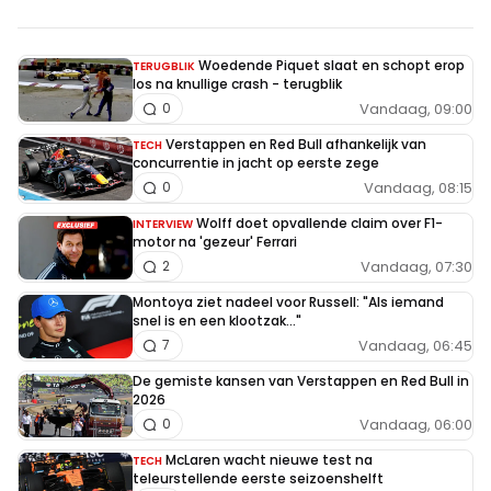
Woedende Piquet slaat en schopt erop
TERUGBLIK
los na knullige crash - terugblik
Vandaag, 09:00
0
Verstappen en Red Bull afhankelijk van
TECH
concurrentie in jacht op eerste zege
Vandaag, 08:15
0
Wolff doet opvallende claim over F1-
INTERVIEW
motor na 'gezeur' Ferrari
Vandaag, 07:30
2
Montoya ziet nadeel voor Russell: "Als iemand
snel is en een klootzak..."
Vandaag, 06:45
7
De gemiste kansen van Verstappen en Red Bull in
2026
Vandaag, 06:00
0
McLaren wacht nieuwe test na
TECH
teleurstellende eerste seizoenshelft