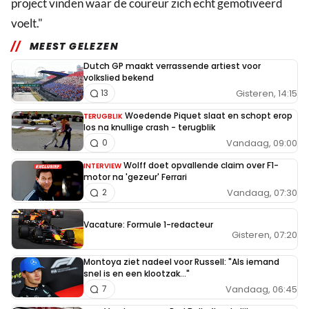
project vinden waar de coureur zich echt gemotiveerd
voelt."
MEEST GELEZEN
Dutch GP maakt verrassende artiest voor
volkslied bekend
Gisteren, 14:15
13
Woedende Piquet slaat en schopt erop
TERUGBLIK
los na knullige crash - terugblik
Vandaag, 09:00
0
Wolff doet opvallende claim over F1-
INTERVIEW
motor na 'gezeur' Ferrari
Vandaag, 07:30
2
Vacature: Formule 1-redacteur
Gisteren, 07:20
Montoya ziet nadeel voor Russell: "Als iemand
snel is en een klootzak..."
Vandaag, 06:45
7