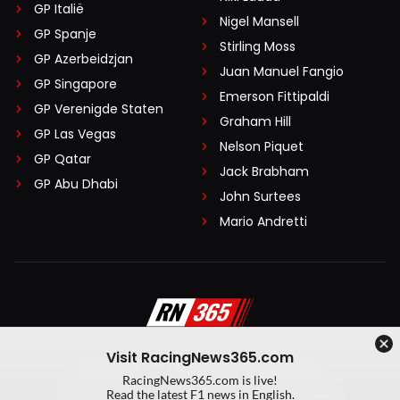
GP Italië
Nigel Mansell
GP Spanje
Stirling Moss
GP Azerbeidzjan
Juan Manuel Fangio
GP Singapore
Emerson Fittipaldi
GP Verenigde Staten
Graham Hill
GP Las Vegas
Nelson Piquet
GP Qatar
Jack Brabham
GP Abu Dhabi
John Surtees
Mario Andretti
Visit RacingNews365.com
Disclaimer
Algemene voorwaarden
RacingNews365.com is live!
Privacy Policy
Created by On Your Marks
Read the latest F1 news in English.