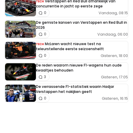
Verstappen en Red Bull afhankelijk van
TECH
concurrentie in jacht op eerste zege
Vandaag, 08:15
0
De gemiste kansen van Verstappen en Red Bull in
2026
Vandaag, 06:00
0
McLaren wacht nieuwe test na
TECH
teleurstellende eerste seizoenshelft
Gisteren, 18:00
0
De reden waarom nieuwe F1-wagens hun oude
kwaaltjes behouden
Gisteren, 17:05
3
De verrassende F1-statistiek waarin Hadjar
Verstappen het nakijken geeft
Gisteren, 16:15
0