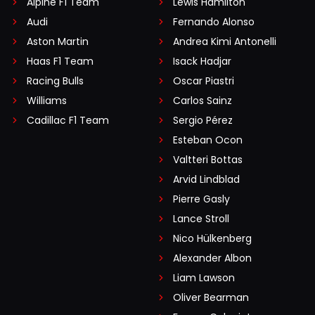
Alpine F1 Team
Lewis Hamilton
Audi
Fernando Alonso
Aston Martin
Andrea Kimi Antonelli
Haas F1 Team
Isack Hadjar
Racing Bulls
Oscar Piastri
Williams
Carlos Sainz
Cadillac F1 Team
Sergio Pérez
Esteban Ocon
Valtteri Bottas
Arvid Lindblad
Pierre Gasly
Lance Stroll
Nico Hülkenberg
Alexander Albon
Liam Lawson
Oliver Bearman