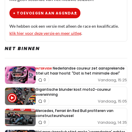
+ TOEVOEGEN AAN AGENDA
We hebben ook een versie met alleen de race en kwalificatie.
klik hier voor deze versie en meer uitleg
.
NET BINNEN
Nederlandse coureur zet aansprekende
INTERVIEW
titel uit haar hoofd: "Dat is het minimale doel"
Vandaag, 15:25
0
Gigantische blunder kost moto2-coureur
overwinning
Vandaag, 15:05
0
Mercedes, Ferrari én Red Bull profiteren van
constructeurshussel
Vandaag, 14:35
0
McLaren-kopstuk stipt grote 'verandering' achter