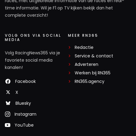
races, met uitgebreide informatie van de races en real-
time informatie. Wil je F1 op TV kijken bekijk dan het
complete overzicht!
VOLG ONS VIA SOCIAL
MEER RN365
MEDIA
Redactie
Volg RacingNews365 via je
Service & contact
favoriete social media
Adverteren
kanalen!
Werken bij RN365
Facebook
RN365.agency
X
Bluesky
Instagram
YouTube