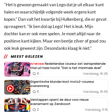
"Het is gewoon gemaakt van Lego dat je uit elkaar kunt
halen en waarschijnlijk volgende week ergens kunt
kopen." Dan valt het kwartje bij Hulkenberg, die er gevat
op reageert. "Ik ben dol op Lego! Het is leuk. Mijn
dochter kan er ook mee spelen. Je moet altijd naar de
positieve kant kijken. Maar een beetje zilver of goud zou
ook leuk geweest zijn. Desondanks klaag ik niet."
MEEST GELEZEN
Nederlandse coureur zet aansprekende
INTERVIEW
titel uit haar hoofd: "Dat is het minimale doel"
Vandaag, 15:25
0
Gigantische blunder kost moto2-coureur
overwinning
Vandaag, 15:05
0
Verstappen opent de deur voor nieuw
evenement op Zandvoort
Vandaag, 11:15
2