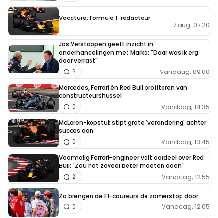
Vacature: Formule 1-redacteur
7 aug. 07:20
Jos Verstappen geeft inzicht in
onderhandelingen met Marko: "Daar was ik erg
door verrast"
Vandaag, 09:00
6
Mercedes, Ferrari én Red Bull profiteren van
constructeurshussel
Vandaag, 14:35
0
McLaren-kopstuk stipt grote 'verandering' achter
succes aan
Vandaag, 13:45
0
Voormalig Ferrari-engineer velt oordeel over Red
Bull: "Zou het zoveel beter moeten doen"
Vandaag, 12:55
2
Zo brengen de F1-coureurs de zomerstop door
Vandaag, 12:05
0