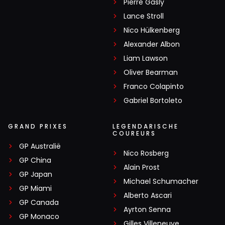
Pierre Gasly
Lance Stroll
Nico Hülkenberg
Alexander Albon
Liam Lawson
Oliver Bearman
Franco Colapinto
Gabriel Bortoleto
GRAND PRIXES
LEGENDARISCHE
COUREURS
GP Australië
Nico Rosberg
GP China
Alain Prost
GP Japan
Michael Schumacher
GP Miami
Alberto Ascari
GP Canada
Ayrton Senna
GP Monaco
Gilles Villeneuve