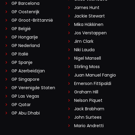
GP Barcelona
James Hunt
GP Oostenrijk
Jackie Stewart
GP Groot-Brittannië
Mika Häkkinen
GP België
Jos Verstappen
GP Hongarije
Jim Clark
GP Nederland
Niki Lauda
GP Italië
Nigel Mansell
GP Spanje
Stirling Moss
GP Azerbeidzjan
Juan Manuel Fangio
GP Singapore
Emerson Fittipaldi
GP Verenigde Staten
Graham Hill
GP Las Vegas
Nelson Piquet
GP Qatar
Jack Brabham
GP Abu Dhabi
John Surtees
Mario Andretti