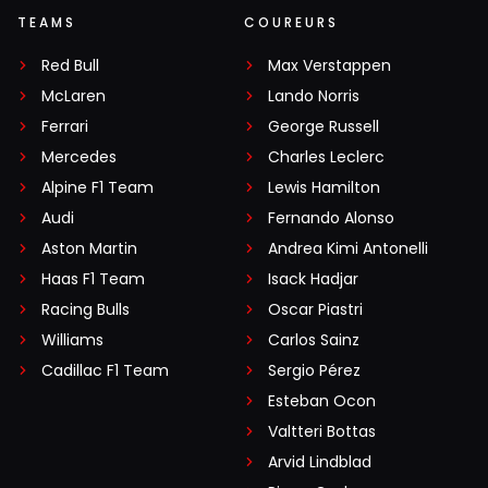
TEAMS
COUREURS
Red Bull
Max Verstappen
McLaren
Lando Norris
Ferrari
George Russell
Mercedes
Charles Leclerc
Alpine F1 Team
Lewis Hamilton
Audi
Fernando Alonso
Aston Martin
Andrea Kimi Antonelli
Haas F1 Team
Isack Hadjar
Racing Bulls
Oscar Piastri
Williams
Carlos Sainz
Cadillac F1 Team
Sergio Pérez
Esteban Ocon
Valtteri Bottas
Arvid Lindblad