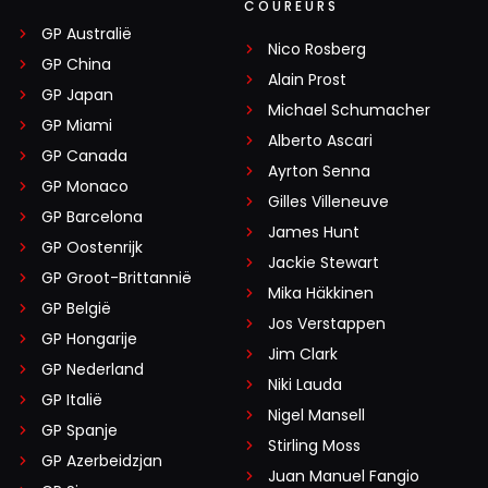
COUREURS
GP Australië
Nico Rosberg
GP China
Alain Prost
GP Japan
Michael Schumacher
GP Miami
Alberto Ascari
GP Canada
Ayrton Senna
GP Monaco
Gilles Villeneuve
GP Barcelona
James Hunt
GP Oostenrijk
Jackie Stewart
GP Groot-Brittannië
Mika Häkkinen
GP België
Jos Verstappen
GP Hongarije
Jim Clark
GP Nederland
Niki Lauda
GP Italië
Nigel Mansell
GP Spanje
Stirling Moss
GP Azerbeidzjan
Juan Manuel Fangio