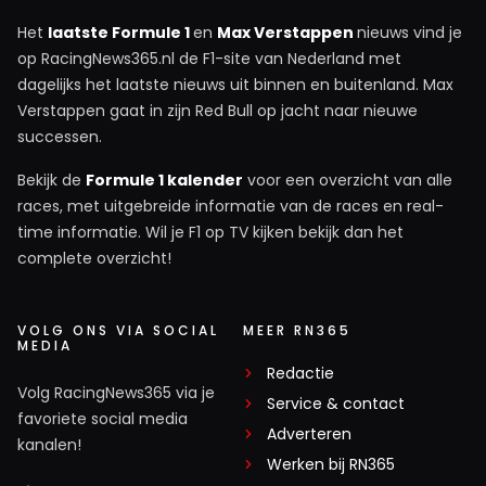
Het
laatste Formule 1
en
Max Verstappen
nieuws vind je
op RacingNews365.nl de F1-site van Nederland met
dagelijks het laatste nieuws uit binnen en buitenland. Max
Verstappen gaat in zijn Red Bull op jacht naar nieuwe
successen.
Bekijk de
Formule 1 kalender
voor een overzicht van alle
races, met uitgebreide informatie van de races en real-
time informatie. Wil je F1 op TV kijken bekijk dan het
complete overzicht!
VOLG ONS VIA SOCIAL
MEER RN365
MEDIA
Redactie
Volg RacingNews365 via je
Service & contact
favoriete social media
Adverteren
kanalen!
Werken bij RN365