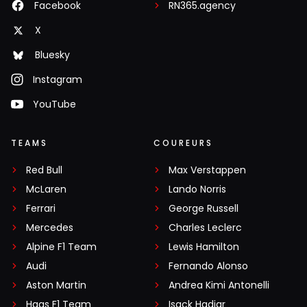
Facebook
RN365.agency
X
Bluesky
Instagram
YouTube
TEAMS
COUREURS
Red Bull
Max Verstappen
McLaren
Lando Norris
Ferrari
George Russell
Mercedes
Charles Leclerc
Alpine F1 Team
Lewis Hamilton
Audi
Fernando Alonso
Aston Martin
Andrea Kimi Antonelli
Haas F1 Team
Isack Hadjar