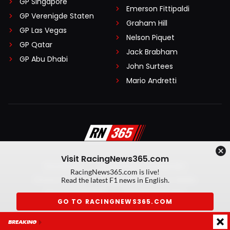
GP Singapore
Emerson Fittipaldi
GP Verenigde Staten
Graham Hill
GP Las Vegas
Nelson Piquet
GP Qatar
Jack Brabham
GP Abu Dhabi
John Surtees
Mario Andretti
Visit RacingNews365.com
Disclaimer
Algemene voorwaarden
RacingNews365.com is live!
Privacy Policy
Created by On Your Marks
Read the latest F1 news in English.
Privacy manager
Kansspeluitingen
GO TO RACINGNEWS365.COM
© 2026 RacingNews365. Alle rechten voorbehouden
BREAKING
Don't show again