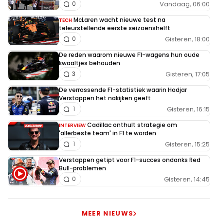
Vandaag, 06:00
0
McLaren wacht nieuwe test na
TECH
teleurstellende eerste seizoenshelft
Gisteren, 18:00
0
De reden waarom nieuwe F1-wagens hun oude
kwaaltjes behouden
Gisteren, 17:05
3
De verrassende F1-statistiek waarin Hadjar
Verstappen het nakijken geeft
Gisteren, 16:15
1
Cadillac onthult strategie om
INTERVIEW
'allerbeste team' in F1 te worden
Gisteren, 15:25
1
Verstappen getipt voor F1-succes ondanks Red
Bull-problemen
Gisteren, 14:45
0
MEER NIEUWS