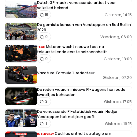
Dutch GP maakt verrassende artiest voor
volkslied bekend
Gisteren, 14:15
16
De gemiste kansen van Verstappen en Red Bull in
2026
Vandaag, 06:00
0
McLaren wacht nieuwe test na
TECH
teleurstellende eerste seizoenshelft
Gisteren, 18:00
0
Vacature: Formule 1-redacteur
Gisteren, 07:20
De reden waarom nieuwe F1-wagens hun oude
kwaaltjes behouden
Gisteren, 17:05
3
De verrassende F1-statistiek waarin Hadjar
Verstappen het nakijken geeft
Gisteren, 16:15
1
Cadillac onthult strategie om
INTERVIEW