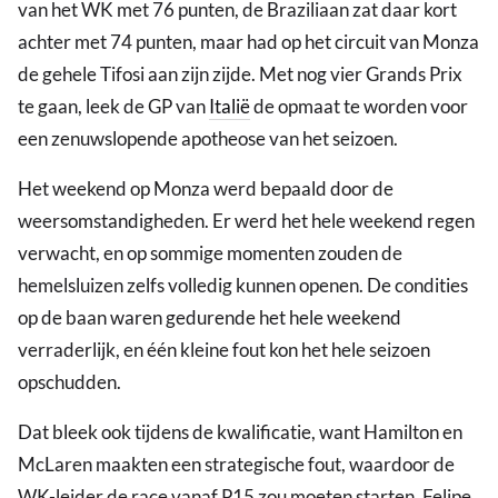
van het WK met 76 punten, de Braziliaan zat daar kort
achter met 74 punten, maar had op het circuit van Monza
de gehele Tifosi aan zijn zijde. Met nog vier Grands Prix
te gaan, leek de GP van
Italië
de opmaat te worden voor
een zenuwslopende apotheose van het seizoen.
Het weekend op Monza werd bepaald door de
weersomstandigheden. Er werd het hele weekend regen
verwacht, en op sommige momenten zouden de
hemelsluizen zelfs volledig kunnen openen. De condities
op de baan waren gedurende het hele weekend
verraderlijk, en één kleine fout kon het hele seizoen
opschudden.
Dat bleek ook tijdens de kwalificatie, want Hamilton en
McLaren maakten een strategische fout, waardoor de
WK-leider de race vanaf P15 zou moeten starten. Felipe