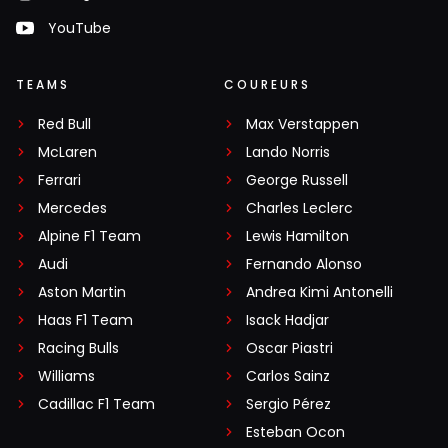
YouTube
TEAMS
COUREURS
Red Bull
Max Verstappen
McLaren
Lando Norris
Ferrari
George Russell
Mercedes
Charles Leclerc
Alpine F1 Team
Lewis Hamilton
Audi
Fernando Alonso
Aston Martin
Andrea Kimi Antonelli
Haas F1 Team
Isack Hadjar
Racing Bulls
Oscar Piastri
Williams
Carlos Sainz
Cadillac F1 Team
Sergio Pérez
Esteban Ocon