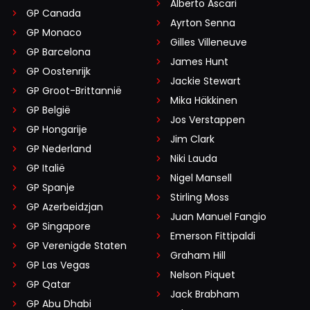
Alberto Ascari
GP Canada
Ayrton Senna
GP Monaco
Gilles Villeneuve
GP Barcelona
James Hunt
GP Oostenrijk
Jackie Stewart
GP Groot-Brittannië
Mika Häkkinen
GP België
Jos Verstappen
GP Hongarije
Jim Clark
GP Nederland
Niki Lauda
GP Italië
Nigel Mansell
GP Spanje
Stirling Moss
GP Azerbeidzjan
Juan Manuel Fangio
GP Singapore
Emerson Fittipaldi
GP Verenigde Staten
Graham Hill
GP Las Vegas
Nelson Piquet
GP Qatar
Jack Brabham
GP Abu Dhabi