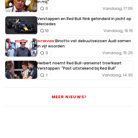
in mij"
Vandaag, 17:05
0
Verstappen en Red Bull flink gehinderd in jacht op
Mercedes
Vandaag, 16:15
10
Binotto vat debuutseizoen Audi samen
INTERVIEW
in vijf woorden
Vandaag, 15:25
0
Herbert noemt Red Bull-aanwinst troefkaart
Verstappen: "Past uitstekend bij Red Bull"
Vandaag, 14:35
1
MEER NIEUWS