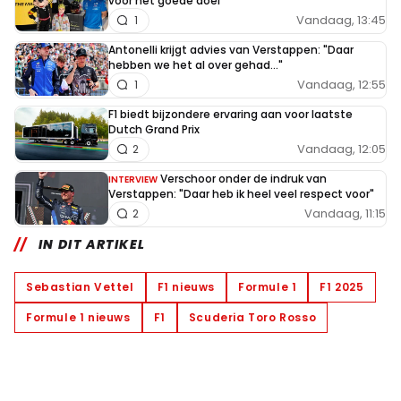
voor het goede doel
Vandaag, 13:45
1
Antonelli krijgt advies van Verstappen: "Daar
hebben we het al over gehad..."
Vandaag, 12:55
1
F1 biedt bijzondere ervaring aan voor laatste
Dutch Grand Prix
Vandaag, 12:05
2
Verschoor onder de indruk van
INTERVIEW
Verstappen: "Daar heb ik heel veel respect voor"
Vandaag, 11:15
2
IN DIT ARTIKEL
Sebastian Vettel
F1 nieuws
Formule 1
F1 2025
Formule 1 nieuws
F1
Scuderia Toro Rosso