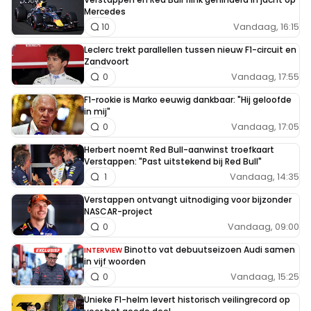
Mercedes
Vandaag, 16:15
10
Leclerc trekt parallellen tussen nieuw F1-circuit en
Zandvoort
Vandaag, 17:55
0
F1-rookie is Marko eeuwig dankbaar: "Hij geloofde
in mij"
Vandaag, 17:05
0
Herbert noemt Red Bull-aanwinst troefkaart
Verstappen: "Past uitstekend bij Red Bull"
Vandaag, 14:35
1
Verstappen ontvangt uitnodiging voor bijzonder
NASCAR-project
Vandaag, 09:00
0
Binotto vat debuutseizoen Audi samen
INTERVIEW
in vijf woorden
Vandaag, 15:25
0
Unieke F1-helm levert historisch veilingrecord op