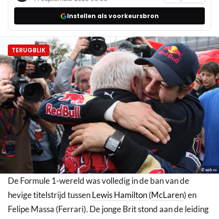
Instellen als voorkeursbron
TERUGBLIK
© xpb.cc
De Formule 1-wereld was volledig in de ban van de
hevige titelstrijd tussen
Lewis Hamilton
(
McLaren
) en
Felipe Massa (Ferrari). De jonge Brit stond aan de leiding