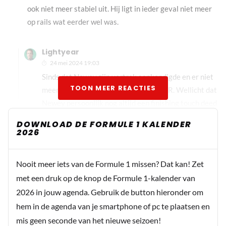
ook niet meer stabiel uit. Hij ligt in ieder geval niet meer
op rails wat eerder wel was.
Lightyear
24 mei 2024 19:03
Sinds dat Newey zijn vertrek aankondigde en er niet
TOON MEER REACTIES
meer bij is, loopt de auto minder bij RBR. Wellicht dat
Newey persoonlijk nog altijd een finishing touch deed
bij de auto 😉, maar nu dus niet meer.
DOWNLOAD DE FORMULE 1 KALENDER
2026
overstuur
Nooit meer iets van de Formule 1 missen? Dat kan! Zet
24 mei 2024 18:54
met een druk op de knop de Formule 1-kalender van
Het is inderdaad wel vreemd dat de auto niet meer zo
2026 in jouw agenda. Gebruik de button hieronder om
simply lovely is. Een soort van Mercedes ervaring voor
hem in de agenda van je smartphone of pc te plaatsen en
het team en voor Max inclusief stuiteren.
mis geen seconde van het nieuwe seizoen!