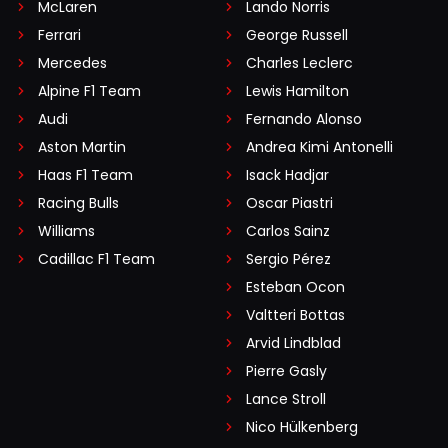
McLaren
Lando Norris
Ferrari
George Russell
Mercedes
Charles Leclerc
Alpine F1 Team
Lewis Hamilton
Audi
Fernando Alonso
Aston Martin
Andrea Kimi Antonelli
Haas F1 Team
Isack Hadjar
Racing Bulls
Oscar Piastri
Williams
Carlos Sainz
Cadillac F1 Team
Sergio Pérez
Esteban Ocon
Valtteri Bottas
Arvid Lindblad
Pierre Gasly
Lance Stroll
Nico Hülkenberg