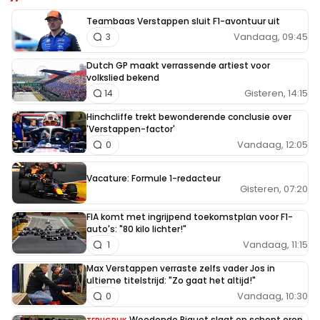
Teambaas Verstappen sluit F1-avontuur uit
Vandaag, 09:45
3
Dutch GP maakt verrassende artiest voor
volkslied bekend
Gisteren, 14:15
14
Hinchcliffe trekt bewonderende conclusie over
'Verstappen-factor'
Vandaag, 12:05
0
Vacature: Formule 1-redacteur
Gisteren, 07:20
FIA komt met ingrijpend toekomstplan voor F1-
auto's: "80 kilo lichter!"
Vandaag, 11:15
1
Max Verstappen verraste zelfs vader Jos in
ultieme titelstrijd: "Zo gaat het altijd!"
Vandaag, 10:30
0
Woedende Piquet slaat en schopt erop