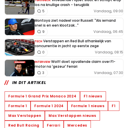
TERUGBLIK
los na knullige crash - terugblik
Vandaag, 09:00
5
Montoya ziet nadeel voor Russell: "Als iemand
snel is en een klootzak..."
Vandaag, 06:45
9
Verstappen en Red Bull afhankelijk van
TECH
concurrentie in jacht op eerste zege
Vandaag, 08:15
0
Wolff doet opvallende claim over F1-
INTERVIEW
motor na 'gezeur' Ferrari
Vandaag, 07:30
3
IN DIT ARTIKEL
Formule 1 Grand Prix Monaco 2024
F1 nieuws
Formule 1
Formule 1 2024
Formule 1 nieuws
F1
Max Verstappen
Max Verstappen nieuws
Red Bull Racing
Ferrari
Mercedes