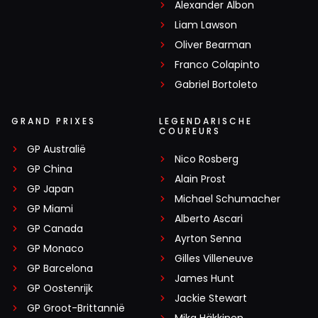
Alexander Albon
Liam Lawson
Oliver Bearman
Franco Colapinto
Gabriel Bortoleto
GRAND PRIXES
LEGENDARISCHE
COUREURS
GP Australië
Nico Rosberg
GP China
Alain Prost
GP Japan
Michael Schumacher
GP Miami
Alberto Ascari
GP Canada
Ayrton Senna
GP Monaco
Gilles Villeneuve
GP Barcelona
James Hunt
GP Oostenrijk
Jackie Stewart
GP Groot-Brittannië
Mika Häkkinen