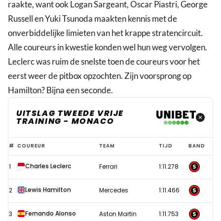
raakte, want ook Logan Sargeant, Oscar Piastri, George
Russell en Yuki Tsunoda maakten kennis met de
onverbiddelijke limieten van het krappe stratencircuit.
Alle coureurs in kwestie konden wel hun weg vervolgen.
Leclerc was ruim de snelste toen de coureurs voor het
eerst weer de pitbox opzochten. Zijn voorsprong op
Hamilton? Bijna een seconde.
UITSLAG TWEEDE VRIJE
TRAINING - MONACO
Razendsnelle
#
COUREUR
TEAM
TIJD
BAND
Leclerc
Charles Leclerc
1
Ferrari
1:11.278
zet
Verstappen
Lewis Hamilton
2
Mercedes
1:11.466
op
grote
Fernando Alonso
3
Aston Martin
1:11.753