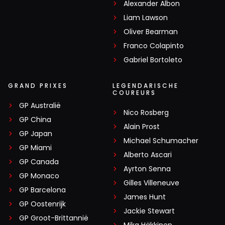
Alexander Albon
Liam Lawson
Oliver Bearman
Franco Colapinto
Gabriel Bortoleto
GRAND PRIXES
LEGENDARISCHE
COUREURS
GP Australië
Nico Rosberg
GP China
Alain Prost
GP Japan
Michael Schumacher
GP Miami
Alberto Ascari
GP Canada
Ayrton Senna
GP Monaco
Gilles Villeneuve
GP Barcelona
James Hunt
GP Oostenrijk
Jackie Stewart
GP Groot-Brittannië