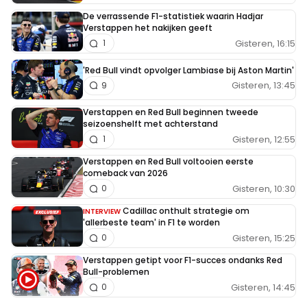
De verrassende F1-statistiek waarin Hadjar
Verstappen het nakijken geeft
Gisteren, 16:15
1
'Red Bull vindt opvolger Lambiase bij Aston Martin'
Gisteren, 13:45
9
Verstappen en Red Bull beginnen tweede
seizoenshelft met achterstand
Gisteren, 12:55
1
Verstappen en Red Bull voltooien eerste
comeback van 2026
Gisteren, 10:30
0
Cadillac onthult strategie om
INTERVIEW
'allerbeste team' in F1 te worden
Gisteren, 15:25
0
Verstappen getipt voor F1-succes ondanks Red
Bull-problemen
Gisteren, 14:45
0