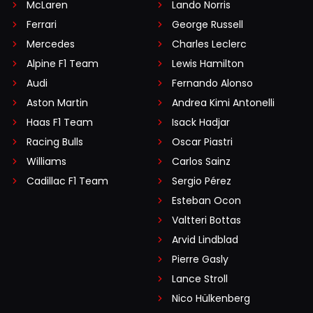
McLaren
Lando Norris
Ferrari
George Russell
Mercedes
Charles Leclerc
Alpine F1 Team
Lewis Hamilton
Audi
Fernando Alonso
Aston Martin
Andrea Kimi Antonelli
Haas F1 Team
Isack Hadjar
Racing Bulls
Oscar Piastri
Williams
Carlos Sainz
Cadillac F1 Team
Sergio Pérez
Esteban Ocon
Valtteri Bottas
Arvid Lindblad
Pierre Gasly
Lance Stroll
Nico Hülkenberg