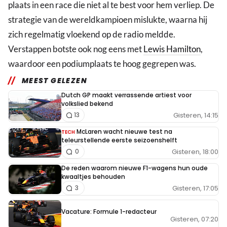
plaats in een race die niet al te best voor hem verliep. De
strategie van de wereldkampioen mislukte, waarna hij
zich regelmatig vloekend op de radio meldde.
Verstappen botste ook nog eens met
Lewis Hamilton
,
waardoor een podiumplaats te hoog gegrepen was.
MEEST GELEZEN
Dutch GP maakt verrassende artiest voor
volkslied bekend
Gisteren, 14:15
13
McLaren wacht nieuwe test na
TECH
teleurstellende eerste seizoenshelft
Gisteren, 18:00
0
De reden waarom nieuwe F1-wagens hun oude
kwaaltjes behouden
Gisteren, 17:05
3
Vacature: Formule 1-redacteur
Gisteren, 07:20