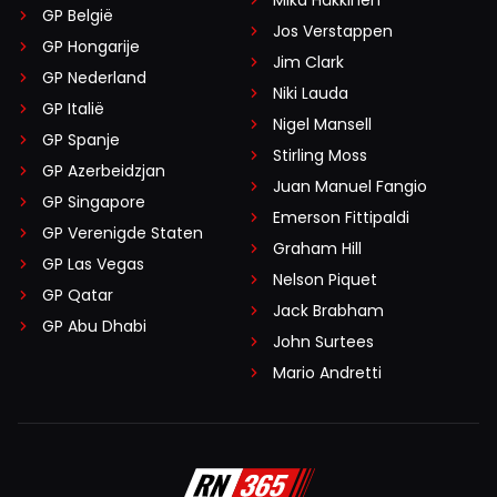
Mika Häkkinen
GP België
Jos Verstappen
GP Hongarije
Jim Clark
GP Nederland
Niki Lauda
GP Italië
Nigel Mansell
GP Spanje
Stirling Moss
GP Azerbeidzjan
Juan Manuel Fangio
GP Singapore
Emerson Fittipaldi
GP Verenigde Staten
Graham Hill
GP Las Vegas
Nelson Piquet
GP Qatar
Jack Brabham
GP Abu Dhabi
John Surtees
Mario Andretti