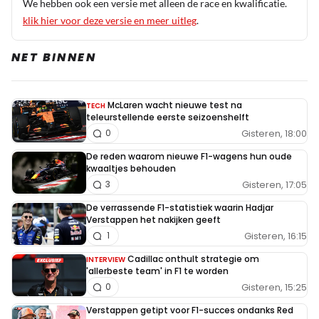
We hebben ook een versie met alleen de race en kwalificatie.
klik hier voor deze versie en meer uitleg
.
NET BINNEN
McLaren wacht nieuwe test na
TECH
teleurstellende eerste seizoenshelft
Gisteren, 18:00
0
De reden waarom nieuwe F1-wagens hun oude
kwaaltjes behouden
Gisteren, 17:05
3
De verrassende F1-statistiek waarin Hadjar
Verstappen het nakijken geeft
Gisteren, 16:15
1
Cadillac onthult strategie om
INTERVIEW
'allerbeste team' in F1 te worden
Gisteren, 15:25
0
Verstappen getipt voor F1-succes ondanks Red