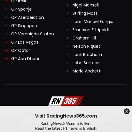
GP Italië
Nigel Mansell
GP Spanje
Stirling Moss
GP Azerbeidzjan
Juan Manuel Fangio
GP Singapore
Emerson Fittipaldi
GP Verenigde Staten
Graham Hill
GP Las Vegas
Nelson Piquet
GP Qatar
Jack Brabham
GP Abu Dhabi
John Surtees
Mario Andretti
Visit RacingNews365.com
Disclaimer
Algemene voorwaarden
RacingNews365.com is live!
Privacy Policy
Created by On Your Marks
Read the latest F1 news in English.