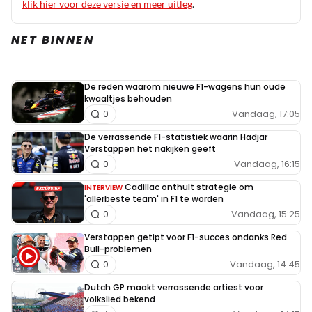
klik hier voor deze versie en meer uitleg
.
NET BINNEN
De reden waarom nieuwe F1-wagens hun oude
kwaaltjes behouden
Vandaag, 17:05
0
De verrassende F1-statistiek waarin Hadjar
Verstappen het nakijken geeft
Vandaag, 16:15
0
Cadillac onthult strategie om
INTERVIEW
'allerbeste team' in F1 te worden
Vandaag, 15:25
0
Verstappen getipt voor F1-succes ondanks Red
Bull-problemen
Vandaag, 14:45
0
Dutch GP maakt verrassende artiest voor
volkslied bekend