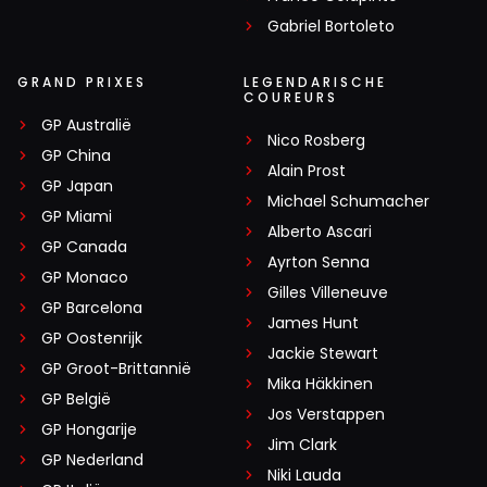
Gabriel Bortoleto
GRAND PRIXES
LEGENDARISCHE
COUREURS
GP Australië
Nico Rosberg
GP China
Alain Prost
GP Japan
Michael Schumacher
GP Miami
Alberto Ascari
GP Canada
Ayrton Senna
GP Monaco
Gilles Villeneuve
GP Barcelona
James Hunt
GP Oostenrijk
Jackie Stewart
GP Groot-Brittannië
Mika Häkkinen
GP België
Jos Verstappen
GP Hongarije
Jim Clark
GP Nederland
Niki Lauda