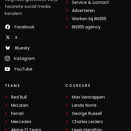
Service & contact
favoriete social media
Adverteren
kanalen!
Werken bij RN365
Facebook
RN365.agency
X
Bluesky
Instagram
YouTube
TEAMS
COUREURS
Red Bull
Max Verstappen
McLaren
Lando Norris
Ferrari
George Russell
Mercedes
Charles Leclerc
Alpine F1 Team
Lewis Hamilton