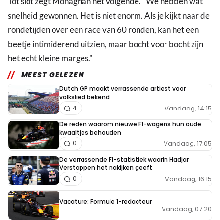
Tot slot zegt Monaghan het volgende. "We hebben wat
snelheid gewonnen. Het is niet enorm. Als je kijkt naar de
rondetijden over een race van 60 ronden, kan het een
beetje intimiderend uitzien, maar bocht voor bocht zijn
het echt kleine marges."
MEEST GELEZEN
Dutch GP maakt verrassende artiest voor
volkslied bekend
Vandaag, 14:15
4
De reden waarom nieuwe F1-wagens hun oude
kwaaltjes behouden
Vandaag, 17:05
0
De verrassende F1-statistiek waarin Hadjar
Verstappen het nakijken geeft
Vandaag, 16:15
0
Vacature: Formule 1-redacteur
Vandaag, 07:20