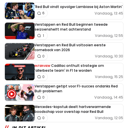
'Red Bull vindt opvolger Lambiase bij Aston Martin'
Vandaag, 13:45
6
Verstappen en Red Bull beginnen tweede
seizoenshelft met achterstand
Vandaag, 12:55
1
Verstappen en Red Bull voltooien eerste
comeback van 2026
Vandaag, 10:30
0
Cadillac onthult strategie om
INTERVIEW
'allerbeste team' in F1 te worden
Vandaag, 15:25
0
Verstappen getipt voor F1-succes ondanks Red
Bull-problemen
Vandaag, 14:45
0
Mercedes-kopstuk deelt hartverwarmende
boodschap voor overstap naar Red Bull
Vandaag, 12:05
0
IN DIT ARTIKEL