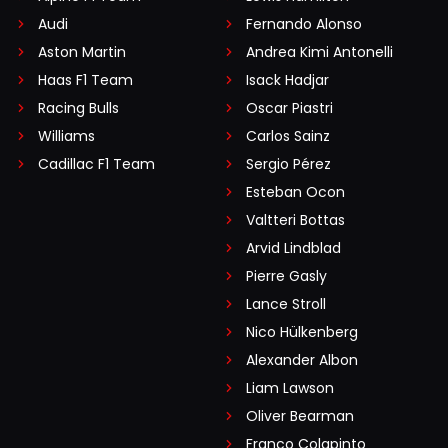
Audi
Fernando Alonso
Aston Martin
Andrea Kimi Antonelli
Haas F1 Team
Isack Hadjar
Racing Bulls
Oscar Piastri
Williams
Carlos Sainz
Cadillac F1 Team
Sergio Pérez
Esteban Ocon
Valtteri Bottas
Arvid Lindblad
Pierre Gasly
Lance Stroll
Nico Hülkenberg
Alexander Albon
Liam Lawson
Oliver Bearman
Franco Colapinto