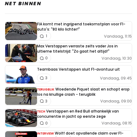
NET BINNEN
FIA komt met ingrijpend toekomstplan voor F1-
auto's: "80 kilo lichter!"
Vandaag, 11:15
1
Max Verstappen verraste zelfs vader Jos in
ultieme titelstrijd: "Zo gaat het altijd!"
Vandaag, 10:30
0
Teambaas Verstappen sluit F1-avontuur uit
Vandaag, 09:45
3
Woedende Piquet slaat en schopt erop
TERUGBLIK
los na knullige crash - terugblik
Vandaag, 09:00
3
Verstappen en Red Bull afhankelijk van
TECH
concurrentie in jacht op eerste zege
Vandaag, 08:15
0
Wolff doet opvallende claim over F1-
INTERVIEW