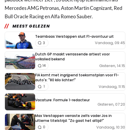
Mercedes AMG Petronas, Aston Martin Cognizant, Red
Bull Oracle Racing en Alfa Romeo Sauber.
MEEST GELEZEN
Teambaas Verstappen sluit F1-avontuur uit
Vandaag, 09:45
3
Dutch GP maakt verrassende artiest voor
volkslied bekend
Gisteren, 14:15
14
FIA komt met ingrijpend toekomstplan voor F1-
auto's: "80 kilo lichter!"
Vandaag, 11:15
1
Vacature: Formule 1-redacteur
Gisteren, 07:20
Max Verstappen verraste zelfs vader Jos in
ultieme titelstrijd: "Zo gaat het altijd!"
Vandaag, 10:30
0