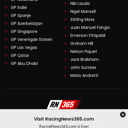
Niki Lauda
GP Italië
Nigel Mansell
GP Spanje
Stirling Moss
GP Azerbeidzjan
Juan Manuel Fangio
GP Singapore
Emerson Fittipaldi
GP Verenigde Staten
Graham Hill
GP Las Vegas
Nelson Piquet
GP Qatar
Jack Brabham
GP Abu Dhabi
John Surtees
Mario Andretti
Visit RacingNews365.com
Disclaimer
Algemene voorwaarden
RacingNews365.com is live!