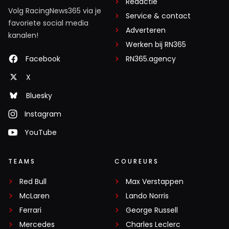
Redactie
Volg RacingNews365 via je
Service & contact
favoriete social media
Adverteren
kanalen!
Werken bij RN365
Facebook
RN365.agency
X
Bluesky
Instagram
YouTube
TEAMS
COUREURS
Red Bull
Max Verstappen
McLaren
Lando Norris
Ferrari
George Russell
Mercedes
Charles Leclerc