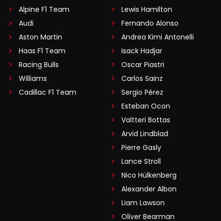
Alpine F1 Team
Lewis Hamilton
Audi
Fernando Alonso
Aston Martin
Andrea Kimi Antonelli
Haas F1 Team
Isack Hadjar
Racing Bulls
Oscar Piastri
Williams
Carlos Sainz
Cadillac F1 Team
Sergio Pérez
Esteban Ocon
Valtteri Bottas
Arvid Lindblad
Pierre Gasly
Lance Stroll
Nico Hülkenberg
Alexander Albon
Liam Lawson
Oliver Bearman