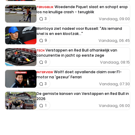
Woedende Piquet slaat en schopt erop
TERUGBLIK
los na knullige crash - terugblik
Vandaag, 09:00
3
Montoya ziet nadeel voor Russell: "Als iemand
snel is en een klootzak..."
Vandaag, 06:45
9
Verstappen en Red Bull afhankelijk van
TECH
concurrentie in jacht op eerste zege
Vandaag, 08:15
0
Wolff doet opvallende claim over F1-
INTERVIEW
motor na 'gezeur' Ferrari
Vandaag, 07:30
3
De gemiste kansen van Verstappen en Red Bull in
2026
Vandaag, 06:00
1