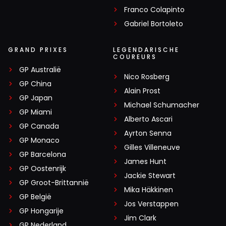
Franco Colapinto
Gabriel Bortoleto
GRAND PRIXES
LEGENDARISCHE
COUREURS
GP Australië
Nico Rosberg
GP China
Alain Prost
GP Japan
Michael Schumacher
GP Miami
Alberto Ascari
GP Canada
Ayrton Senna
GP Monaco
Gilles Villeneuve
GP Barcelona
James Hunt
GP Oostenrijk
Jackie Stewart
GP Groot-Brittannië
Mika Häkkinen
GP België
Jos Verstappen
GP Hongarije
Jim Clark
GP Nederland