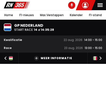
Home
F1-nieuws
Max Verstappen
Kalender
F1-stand
GP NEDERLAND
START RACE
14
14
:
35
:
27
d
Kwalificatie
22 aug. 2026
14:00
-
15:00
Race
23 aug. 2026
13:00
-
15:00
MEER INFORMATIE