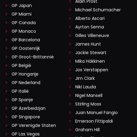
Alain Prost
GP Japan
Michael Schumacher
GP Miami
Alberto Ascari
GP Canada
Ayrton Senna
GP Monaco
Gilles Villeneuve
GP Barcelona
James Hunt
GP Oostenrijk
Jackie Stewart
GP Groot-Brittannië
Mika Häkkinen
GP België
Jos Verstappen
GP Hongarije
Jim Clark
GP Nederland
Niki Lauda
GP Italië
Nigel Mansell
GP Spanje
Stirling Moss
GP Azerbeidzjan
Juan Manuel Fangio
GP Singapore
Emerson Fittipaldi
GP Verenigde Staten
Graham Hill
GP Las Vegas