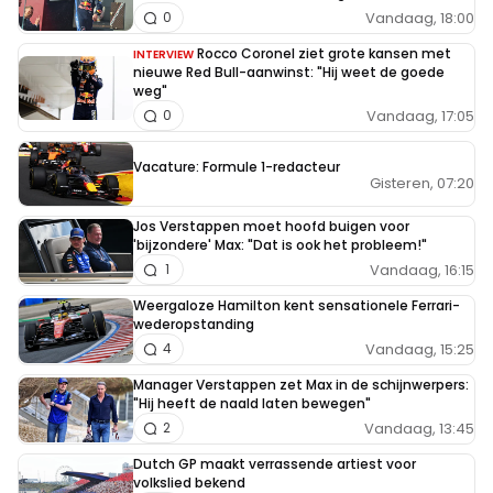
Vandaag, 18:00
0
Rocco Coronel ziet grote kansen met
INTERVIEW
nieuwe Red Bull-aanwinst: "Hij weet de goede
weg"
Vandaag, 17:05
0
Vacature: Formule 1-redacteur
Gisteren, 07:20
Jos Verstappen moet hoofd buigen voor
'bijzondere' Max: "Dat is ook het probleem!"
Vandaag, 16:15
1
Weergaloze Hamilton kent sensationele Ferrari-
wederopstanding
Vandaag, 15:25
4
Manager Verstappen zet Max in de schijnwerpers:
"Hij heeft de naald laten bewegen"
Vandaag, 13:45
2
Dutch GP maakt verrassende artiest voor
volkslied bekend