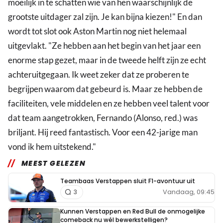
moeilijk in te schatten wie van hen waarschijnlijk de
grootste uitdager zal zijn. Je kan bijna kiezen!" En dan
wordt tot slot ook Aston Martin nog niet helemaal
uitgevlakt. "Ze hebben aan het begin van het jaar een
enorme stap gezet, maar in de tweede helft zijn ze echt
achteruitgegaan. Ik weet zeker dat ze proberen te
begrijpen waarom dat gebeurd is. Maar ze hebben de
faciliteiten, vele middelen en ze hebben veel talent voor
dat team aangetrokken, Fernando (Alonso, red.) was
briljant. Hij reed fantastisch. Voor een 42-jarige man
vond ik hem uitstekend."
MEEST GELEZEN
Teambaas Verstappen sluit F1-avontuur uit
Vandaag, 09:45
3
Kunnen Verstappen en Red Bull de onmogelijke
comeback nu wél bewerkstelligen?