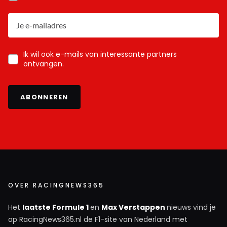
Ik wil ook e-mails van interessante partners
ontvangen.
ABONNEREN
OVER RACINGNEWS365
Het
laatste Formule 1
en
Max Verstappen
nieuws vind je
op RacingNews365.nl de F1-site van Nederland met