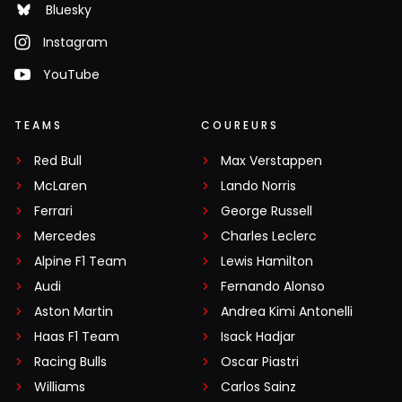
Bluesky
Instagram
YouTube
TEAMS
COUREURS
Red Bull
Max Verstappen
McLaren
Lando Norris
Ferrari
George Russell
Mercedes
Charles Leclerc
Alpine F1 Team
Lewis Hamilton
Audi
Fernando Alonso
Aston Martin
Andrea Kimi Antonelli
Haas F1 Team
Isack Hadjar
Racing Bulls
Oscar Piastri
Williams
Carlos Sainz