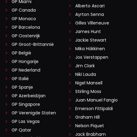
GP Miami
Alberto Ascari
GP Canada
Ayrton Senna
GP Monaco
Gilles Villeneuve
GP Barcelona
James Hunt
GP Oostenrijk
Jackie Stewart
GP Groot-Brittannië
Mika Häkkinen
GP België
Jos Verstappen
GP Hongarije
Jim Clark
GP Nederland
Niki Lauda
GP Italië
Nigel Mansell
GP Spanje
Stirling Moss
GP Azerbeidzjan
Juan Manuel Fangio
GP Singapore
Emerson Fittipaldi
GP Verenigde Staten
Graham Hill
GP Las Vegas
Nelson Piquet
GP Qatar
Jack Brabham