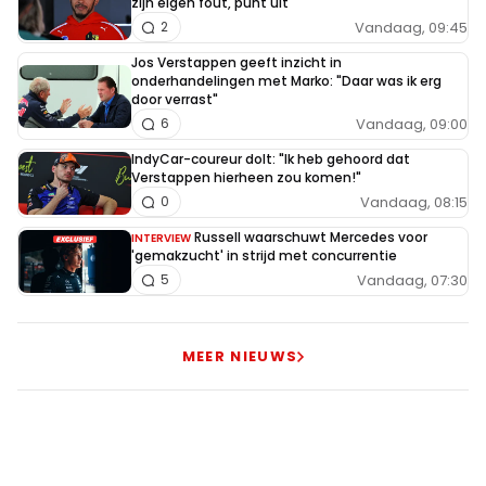
zijn eigen fout, punt uit"
Vandaag, 09:45
2
Jos Verstappen geeft inzicht in
onderhandelingen met Marko: "Daar was ik erg
door verrast"
Vandaag, 09:00
6
IndyCar-coureur dolt: "Ik heb gehoord dat
Verstappen hierheen zou komen!"
Vandaag, 08:15
0
Russell waarschuwt Mercedes voor
INTERVIEW
'gemakzucht' in strijd met concurrentie
Vandaag, 07:30
5
MEER NIEUWS