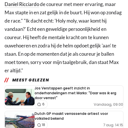
Daniel Ricciardo
de coureur met meer ervaring, maar
Max stapte in en zat gelijk in de buurt. Hij won op zondag
de race." "Ik dacht echt: 'Holy moly, waar komt hij
vandaan?' Echt een geweldige persoonlijkheid en
coureur. Hij heeft de mentale kracht om te kunnen
ouwehoeren en zodra hij de helm opdoet gelijk 'aan' te
staan. En op de momenten dat je als coureur je ballen
moet tonen, sorry voor mijn taalgebruik, dan staat Max
er altijd."
MEEST GELEZEN
Jos Verstappen geeft inzicht in
onderhandelingen met Marko: "Daar was ik erg
door verrast"
Vandaag, 09:00
6
Dutch GP maakt verrassende artiest voor
volkslied bekend
7 aug. 14:15
18