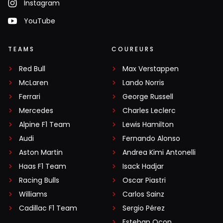
Instagram
YouTube
TEAMS
COUREURS
Red Bull
Max Verstappen
McLaren
Lando Norris
Ferrari
George Russell
Mercedes
Charles Leclerc
Alpine F1 Team
Lewis Hamilton
Audi
Fernando Alonso
Aston Martin
Andrea Kimi Antonelli
Haas F1 Team
Isack Hadjar
Racing Bulls
Oscar Piastri
Williams
Carlos Sainz
Cadillac F1 Team
Sergio Pérez
Esteban Ocon