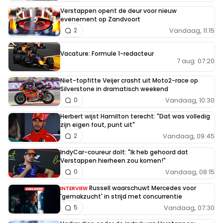
Verstappen opent de deur voor nieuw
evenement op Zandvoort
Vandaag, 11:15
2
Vacature: Formule 1-redacteur
7 aug. 07:20
Niet-topfitte Veijer crasht uit Moto2-race op
Silverstone in dramatisch weekend
Vandaag, 10:30
0
Herbert wijst Hamilton terecht: "Dat was volledig
zijn eigen fout, punt uit"
Vandaag, 09:45
2
IndyCar-coureur dolt: "Ik heb gehoord dat
Verstappen hierheen zou komen!"
Vandaag, 08:15
0
Russell waarschuwt Mercedes voor
INTERVIEW
'gemakzucht' in strijd met concurrentie
Vandaag, 07:30
5