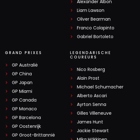
Alexander Albon
Liam Lawson
Oliver Bearman
Franco Colapinto
Gabriel Bortoleto
GRAND PRIXES
LEGENDARISCHE
COUREURS
GP Australië
Nico Rosberg
GP China
Alain Prost
GP Japan
Michael Schumacher
GP Miami
Alberto Ascari
GP Canada
Ayrton Senna
GP Monaco
Gilles Villeneuve
GP Barcelona
James Hunt
GP Oostenrijk
Jackie Stewart
GP Groot-Brittannië
Mika Häkkinen