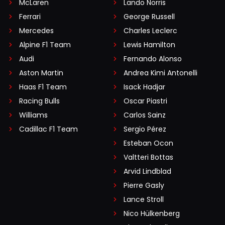
McLaren
Lando Norris
Ferrari
George Russell
Mercedes
Charles Leclerc
Alpine F1 Team
Lewis Hamilton
Audi
Fernando Alonso
Aston Martin
Andrea Kimi Antonelli
Haas F1 Team
Isack Hadjar
Racing Bulls
Oscar Piastri
Williams
Carlos Sainz
Cadillac F1 Team
Sergio Pérez
Esteban Ocon
Valtteri Bottas
Arvid Lindblad
Pierre Gasly
Lance Stroll
Nico Hülkenberg