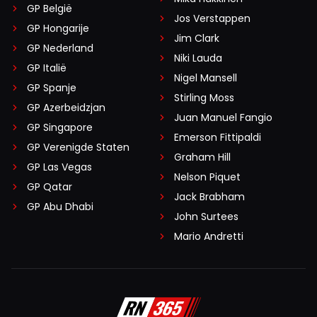
GP België
Jos Verstappen
GP Hongarije
Jim Clark
GP Nederland
Niki Lauda
GP Italië
Nigel Mansell
GP Spanje
Stirling Moss
GP Azerbeidzjan
Juan Manuel Fangio
GP Singapore
Emerson Fittipaldi
GP Verenigde Staten
Graham Hill
GP Las Vegas
Nelson Piquet
GP Qatar
Jack Brabham
GP Abu Dhabi
John Surtees
Mario Andretti