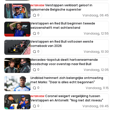
Verstappen verklaart geloof in
INTERVIEW
opkomende Belgische superster
Vandaag, 06:45
0
Verstappen en Red Bull beginnen tweede
seizoenshelft met achterstand
Vandaag, 12:55
0
Verstappen en Red Bull voltooien eerste
comeback van 2026
Vandaag, 10:30
0
Mercedes-kopstuk deelt hartverwarmende
boodschap voor overstap naar Red Bull
Vandaag, 12:05
0
Lindblad herinnert zich belangrijke ontmoeting
met Marko: "Daar is alles echt begonnen"
Vandaag, 11:15
0
Coronel weigert vergelijking tussen
INTERVIEW
Verstappen en Antonelli: "Nog niet dat niveau"
Vandaag, 09:45
0