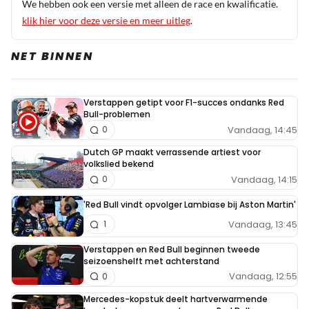
We hebben ook een versie met alleen de race en kwalificatie.
klik hier voor deze versie en meer uitleg
.
NET BINNEN
Verstappen getipt voor F1-succes ondanks Red
Bull-problemen
Vandaag, 14:45
0
Dutch GP maakt verrassende artiest voor
volkslied bekend
Vandaag, 14:15
0
'Red Bull vindt opvolger Lambiase bij Aston Martin'
Vandaag, 13:45
1
Verstappen en Red Bull beginnen tweede
seizoenshelft met achterstand
Vandaag, 12:55
0
Mercedes-kopstuk deelt hartverwarmende