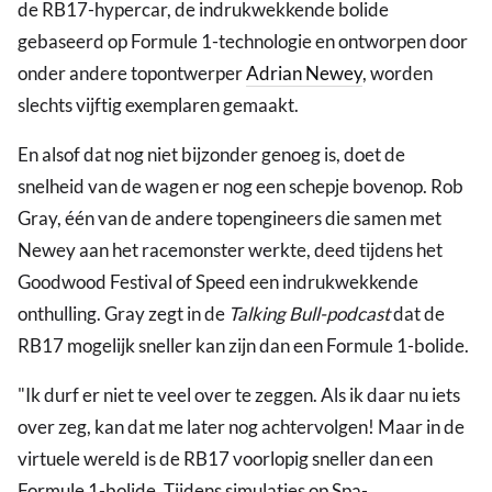
de RB17-hypercar, de indrukwekkende bolide
gebaseerd op Formule 1-technologie en ontworpen door
onder andere topontwerper
Adrian Newey
, worden
slechts vijftig exemplaren gemaakt.
En alsof dat nog niet bijzonder genoeg is, doet de
snelheid van de wagen er nog een schepje bovenop. Rob
Gray, één van de andere topengineers die samen met
Newey aan het racemonster werkte, deed tijdens het
Goodwood Festival of Speed een indrukwekkende
onthulling. Gray zegt in de
Talking Bull-podcast
dat de
RB17 mogelijk sneller kan zijn dan een Formule 1-bolide.
"Ik durf er niet te veel over te zeggen. Als ik daar nu iets
over zeg, kan dat me later nog achtervolgen! Maar in de
virtuele wereld is de RB17 voorlopig sneller dan een
Formule 1-bolide. Tijdens simulaties op Spa-