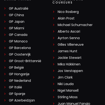
COUREURS
GP Australië
Nico Rosberg
GP China
Alain Prost
GP Japan
Michael Schumacher
GP Miami
Alberto Ascari
GP Canada
Ayrton Senna
GP Monaco
Gilles Villeneuve
GP Barcelona
James Hunt
GP Oostenrijk
Jackie Stewart
GP Groot-Brittannië
Mika Häkkinen
GP België
Jos Verstappen
GP Hongarije
Jim Clark
GP Nederland
Niki Lauda
GP Italië
Nigel Mansell
GP Spanje
Stirling Moss
GP Azerbeidzjan
Juan Manuel Fangio