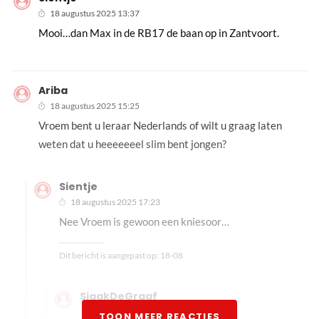
18 augustus 2025 13:37
Mooi…dan Max in de RB17 de baan op in Zantvoort.
Ariba
18 augustus 2025 15:25
Vroem bent u leraar Nederlands of wilt u graag laten
weten dat u heeeeeeel slim bent jongen?
Sientje
18 augustus 2025 17:23
Nee Vroem is gewoon een kniesoor…
Dit bericht is aangepast op:
18-08
SjaakDeGraaf
18 augustus 2025 21:57
TOON MEER REACTIES