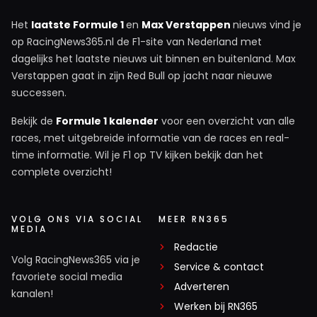
Het
laatste Formule 1
en
Max Verstappen
nieuws vind je
op RacingNews365.nl de F1-site van Nederland met
dagelijks het laatste nieuws uit binnen en buitenland. Max
Verstappen gaat in zijn Red Bull op jacht naar nieuwe
successen.
Bekijk de
Formule 1 kalender
voor een overzicht van alle
races, met uitgebreide informatie van de races en real-
time informatie. Wil je F1 op TV kijken bekijk dan het
complete overzicht!
VOLG ONS VIA SOCIAL
MEER RN365
MEDIA
Redactie
Volg RacingNews365 via je
Service & contact
favoriete social media
Adverteren
kanalen!
Werken bij RN365