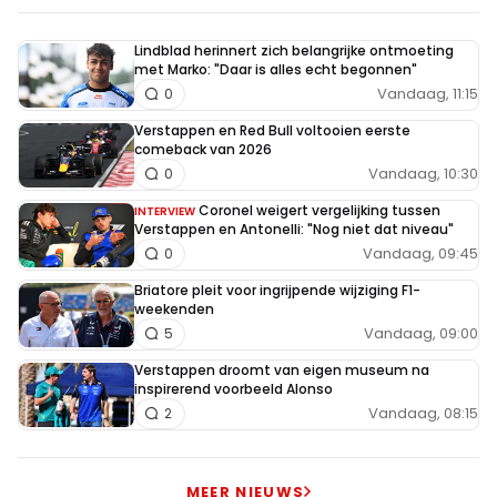
FIA. Mooi dat het gelukt lijkt te zijn!
Lindblad herinnert zich belangrijke ontmoeting
met Marko: "Daar is alles echt begonnen"
Vandaag, 11:15
0
Hamil_Ton
20 augustus 2025 06:18
Verstappen en Red Bull voltooien eerste
comeback van 2026
Interessant, mijn commentaar waarin alleen maar stond
Vandaag, 10:30
0
dat jullie graag commentaren verwijderen en censuur
Coronel weigert vergelijking tussen
INTERVIEW
toepassen en niet meer dan dat is verwijderd waarmee
Verstappen en Antonelli: "Nog niet dat niveau"
jullie dus bewijzen wat ik zei.
Vandaag, 09:45
0
Briatore pleit voor ingrijpende wijziging F1-
Dit bericht is aangepast op:
20-08
weekenden
Vandaag, 09:00
5
Verstappen droomt van eigen museum na
inspirerend voorbeeld Alonso
Meepraten? Dat kan! Je hoeft je alleen maar aan te
Vandaag, 08:15
2
melden met een RN365-account.
MEER NIEUWS