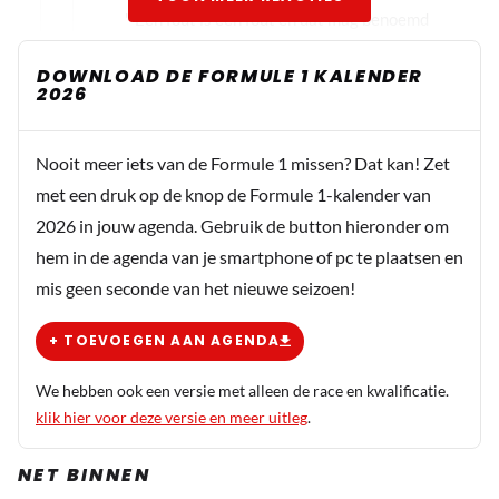
" Een fout is een fout en dat mag benoemd
worden " Alleen een matennaaier doet dat,
DOWNLOAD DE FORMULE 1 KALENDER
Russel bijvoorbeeld ....... én Sebsom........
2026
Nooit meer iets van de Formule 1 missen? Dat kan! Zet
van de kampong
18 augustus 2025 16:34
met een druk op de knop de Formule 1-kalender van
Niet zo moeilijk hoor dat er iets sneller is dan de auto van
2026 in jouw agenda. Gebruik de button hieronder om
max. Hoop wel dat ze.snel.dat lek boven hebben en dat ie
hem in de agenda van je smartphone of pc te plaatsen en
weer boven in kan mee vechten met de rest .
mis geen seconde van het nieuwe seizoen!
+ TOEVOEGEN AAN AGENDA
Willem1
We hebben ook een versie met alleen de race en kwalificatie.
PREMIUM
18 augustus 2025 17:49
klik hier voor deze versie en meer uitleg
.
Dit was toch ook de hele bedoeling van het project?
Volgens mij wilde Newey zijn ultieme auto creëren
NET BINNEN
waarbij hij niet gehinderd zou worden door regels van de