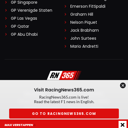
GP Singapore
Emerson Fittipaldi
GP Verenigde Staten
Graham Hill
GP Las Vegas
Nelson Piquet
GP Qatar
Jack Brabham
GP Abu Dhabi
John Surtees
Mario Andretti
Visit RacingNews365.com
Disclaimer
Algemene voorwaarden
RacingNews365.com is live!
Privacy Policy
Created by On Your Marks
Read the latest F1 news in English.
Privacy manager
Kansspeluitingen
GO TO RACINGNEWS365.COM
© 2026 RacingNews365. Alle rechten voorbehouden
MAX VERSTAPPEN
Don't show again