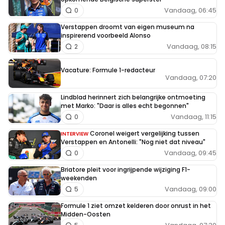
Vandaag, 06:45
0
Verstappen droomt van eigen museum na
inspirerend voorbeeld Alonso
Vandaag, 08:15
2
Vacature: Formule 1-redacteur
Vandaag, 07:20
Lindblad herinnert zich belangrijke ontmoeting
met Marko: "Daar is alles echt begonnen"
Vandaag, 11:15
0
Coronel weigert vergelijking tussen
INTERVIEW
Verstappen en Antonelli: "Nog niet dat niveau"
Vandaag, 09:45
0
Briatore pleit voor ingrijpende wijziging F1-
weekenden
Vandaag, 09:00
5
Formule 1 ziet omzet kelderen door onrust in het
Midden-Oosten