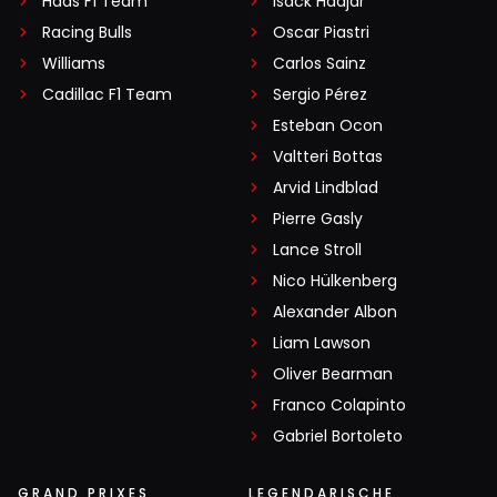
Haas F1 Team
Isack Hadjar
Racing Bulls
Oscar Piastri
Williams
Carlos Sainz
Cadillac F1 Team
Sergio Pérez
Esteban Ocon
Valtteri Bottas
Arvid Lindblad
Pierre Gasly
Lance Stroll
Nico Hülkenberg
Alexander Albon
Liam Lawson
Oliver Bearman
Franco Colapinto
Gabriel Bortoleto
GRAND PRIXES
LEGENDARISCHE