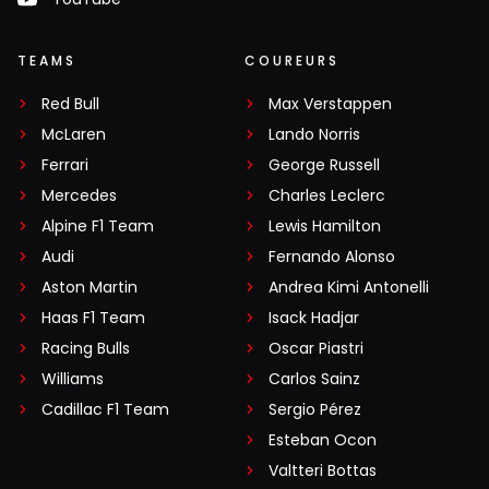
TEAMS
COUREURS
Red Bull
Max Verstappen
McLaren
Lando Norris
Ferrari
George Russell
Mercedes
Charles Leclerc
Alpine F1 Team
Lewis Hamilton
Audi
Fernando Alonso
Aston Martin
Andrea Kimi Antonelli
Haas F1 Team
Isack Hadjar
Racing Bulls
Oscar Piastri
Williams
Carlos Sainz
Cadillac F1 Team
Sergio Pérez
Esteban Ocon
Valtteri Bottas