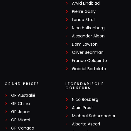
Arvid Lindblad
Pierre Gasly
Lance Stroll
Nico Hülkenberg
Alexander Albon
Liam Lawson
Oliver Bearman
Franco Colapinto
Gabriel Bortoleto
GRAND PRIXES
LEGENDARISCHE
COUREURS
GP Australië
Nico Rosberg
GP China
Alain Prost
GP Japan
Michael Schumacher
GP Miami
Alberto Ascari
GP Canada