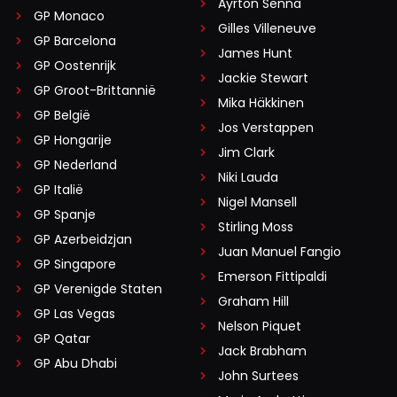
Ayrton Senna
GP Monaco
Gilles Villeneuve
GP Barcelona
James Hunt
GP Oostenrijk
Jackie Stewart
GP Groot-Brittannië
Mika Häkkinen
GP België
Jos Verstappen
GP Hongarije
Jim Clark
GP Nederland
Niki Lauda
GP Italië
Nigel Mansell
GP Spanje
Stirling Moss
GP Azerbeidzjan
Juan Manuel Fangio
GP Singapore
Emerson Fittipaldi
GP Verenigde Staten
Graham Hill
GP Las Vegas
Nelson Piquet
GP Qatar
Jack Brabham
GP Abu Dhabi
John Surtees