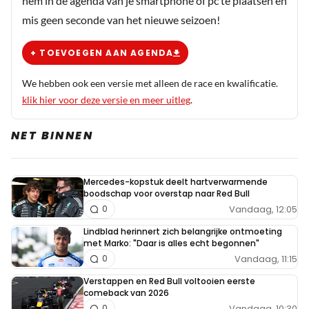
hem in de agenda van je smartphone of pc te plaatsen en
mis geen seconde van het nieuwe seizoen!
+ TOEVOEGEN AAN AGENDA
We hebben ook een versie met alleen de race en kwalificatie.
klik hier voor deze versie en meer uitleg
.
NET BINNEN
Mercedes-kopstuk deelt hartverwarmende
boodschap voor overstap naar Red Bull
Vandaag, 12:05
0
Lindblad herinnert zich belangrijke ontmoeting
met Marko: "Daar is alles echt begonnen"
Vandaag, 11:15
0
Verstappen en Red Bull voltooien eerste
comeback van 2026
Vandaag, 10:30
0