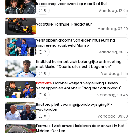
boodschap voor overstap naar Red Bull
Vandaag, 12:05
0
Vacature: Formule 1-redacteur
Vandaag, 07:20
Verstappen droomt van eigen museum na
inspirerend voorbeeld Alonso
Vandaag, 08:15
2
Lindblad herinnert zich belangrijke ontmoeting
met Marko: "Daar is alles echt begonnen"
Vandaag, 11:15
0
Coronel weigert vergelijking tussen
INTERVIEW
Verstappen en Antonelli: "Nog niet dat niveau"
Vandaag, 09:45
0
Briatore pleit voor ingrijpende wijziging F1-
weekenden
Vandaag, 09:00
5
Formule 1 ziet omzet kelderen door onrust in het
Midden-Oosten