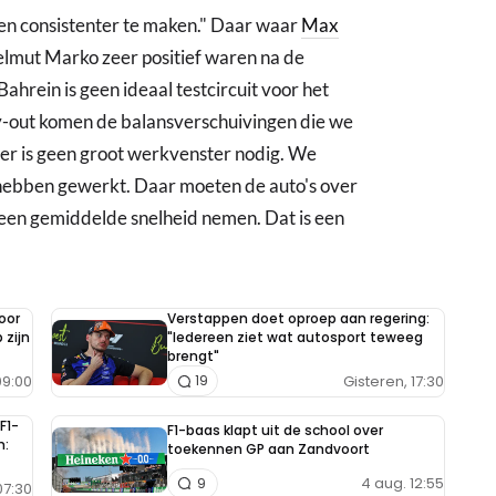
en consistenter te maken." Daar waar
Max
elmut Marko zeer positief waren na de
ahrein is geen ideaal testcircuit voor het
ay-out komen de balansverschuivingen die we
 er is geen groot werkvenster nodig. We
hebben gewerkt. Daar moeten de auto's over
een gemiddelde snelheid nemen. Dat is een
oor
Verstappen doet oproep aan regering:
 zijn
"Iedereen ziet wat autosport teweeg
brengt"
9:00
Gisteren, 17:30
19
F1-
F1-baas klapt uit de school over
n:
toekennen GP aan Zandvoort
4 aug. 12:55
9
7:30