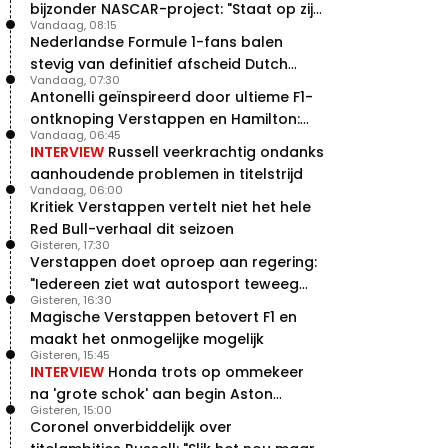
bijzonder NASCAR-project: "Staat op zijn
Vandaag, 08:15
radar"
Nederlandse Formule 1-fans balen
stevig van definitief afscheid Dutch
Vandaag, 07:30
Grand Prix
Antonelli geïnspireerd door ultieme F1-
ontknoping Verstappen en Hamilton:
Vandaag, 06:45
"Leven of dood!"
INTERVIEW
Russell veerkrachtig ondanks
aanhoudende problemen in titelstrijd
Vandaag, 06:00
Kritiek Verstappen vertelt niet het hele
Red Bull-verhaal dit seizoen
Gisteren, 17:30
Verstappen doet oproep aan regering:
"Iedereen ziet wat autosport teweeg
Gisteren, 16:30
brengt"
Magische Verstappen betovert F1 en
maakt het onmogelijke mogelijk
Gisteren, 15:45
INTERVIEW
Honda trots op ommekeer
na 'grote schok' aan begin Aston
Gisteren, 15:00
Martin-avontuur
Coronel onverbiddelijk over