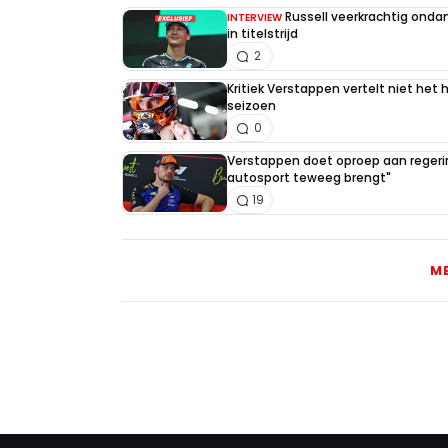
Russell veerkrachtig on
INTERVIEW
in titelstrijd
2
Kritiek Verstappen vertelt niet het 
seizoen
0
Verstappen doet oproep aan regerin
autosport teweeg brengt"
19
M