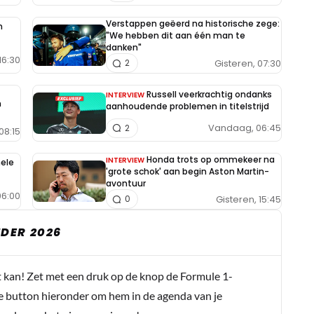
Verstappen geëerd na historische zege:
n
"We hebben dit aan één man te
danken"
16:30
Gisteren, 07:30
2
Russell veerkrachtig ondanks
INTERVIEW
h
aanhoudende problemen in titelstrijd
Vandaag, 06:45
2
08:15
Honda trots op ommekeer na
INTERVIEW
hele
'grote schok' aan begin Aston Martin-
avontuur
6:00
Gisteren, 15:45
0
DER 2026
t kan! Zet met een druk op de knop de Formule 1-
e button hieronder om hem in de agenda van je