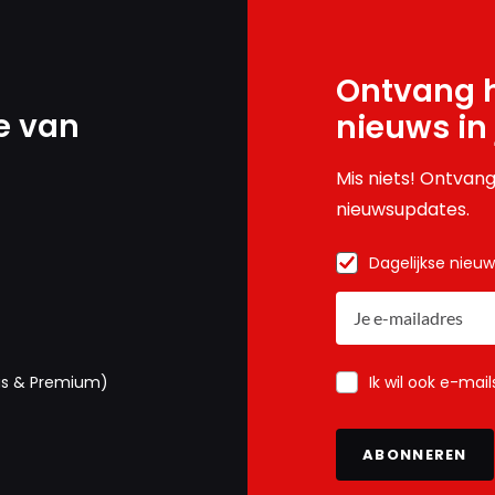
Ontvang h
e van
nieuws in
Mis niets! Ontvang
nieuwsupdates.
Dagelijkse nieu
Ik wil ook e-mai
us & Premium)
ABONNEREN