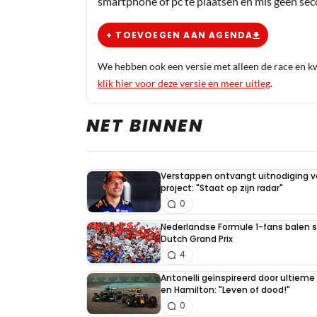
smartphone of pc te plaatsen en mis geen se
+ TOEVOEGEN AAN AGENDA
We hebben ook een versie met alleen de race en kwa
klik hier voor deze versie en meer uitleg
.
NET BINNEN
Verstappen ontvangt uitnodiging v
project: "Staat op zijn radar"
0
Nederlandse Formule 1-fans balen st
Dutch Grand Prix
4
Antonelli geïnspireerd door ultiem
en Hamilton: "Leven of dood!"
0