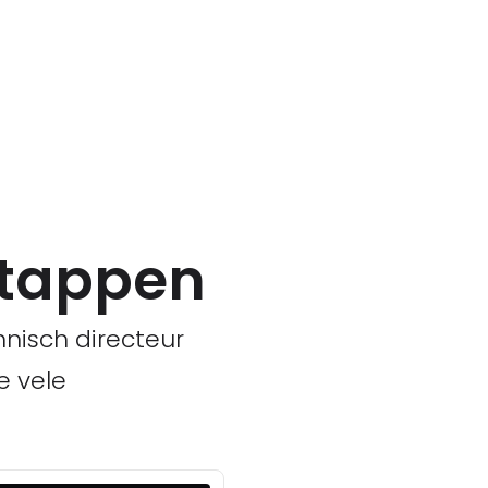
stappen
hnisch directeur
e vele