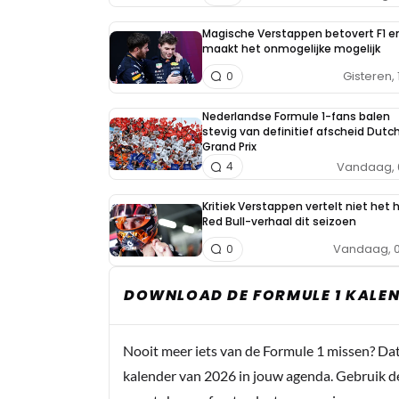
Magische Verstappen betovert F1 e
maakt het onmogelijke mogelijk
Gisteren, 
0
Nederlandse Formule 1-fans balen
stevig van definitief afscheid Dutc
Grand Prix
Vandaag, 
4
Kritiek Verstappen vertelt niet het 
Red Bull-verhaal dit seizoen
Vandaag, 0
0
DOWNLOAD DE FORMULE 1 KALEN
Nooit meer iets van de Formule 1 missen? Da
kalender van 2026 in jouw agenda. Gebruik d