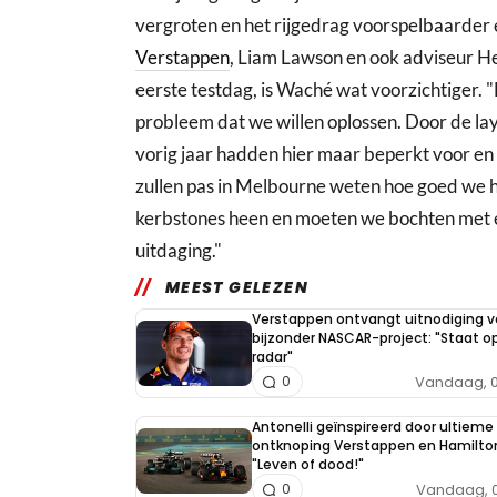
vergroten en het rijgedrag voorspelbaarder 
Verstappen
, Liam Lawson en ook adviseur H
eerste testdag, is Waché wat voorzichtiger. "B
probleem dat we willen oplossen. Door de l
vorig jaar hadden hier maar beperkt voor en
zullen pas in Melbourne weten hoe goed we 
kerbstones heen en moeten we bochten met 
uitdaging."
MEEST GELEZEN
Verstappen ontvangt uitnodiging v
bijzonder NASCAR-project: "Staat op
radar"
Vandaag, 0
0
Antonelli geïnspireerd door ultieme 
ontknoping Verstappen en Hamilto
"Leven of dood!"
Vandaag, 0
0