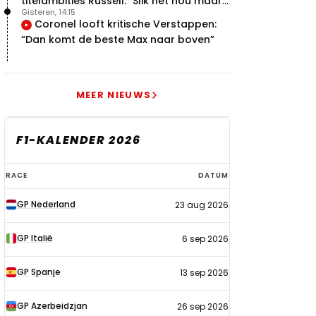
titelambities Russell: "Slik het nou maar
Gisteren, 14:15
gewoon"
Coronel looft kritische Verstappen:
“Dan komt de beste Max naar boven”
MEER NIEUWS
F1-KALENDER 2026
F1-
RACE
DATUM
kalender
GP Nederland
23 aug 2026
2026
GP Italië
6 sep 2026
GP Spanje
13 sep 2026
GP Azerbeidzjan
26 sep 2026