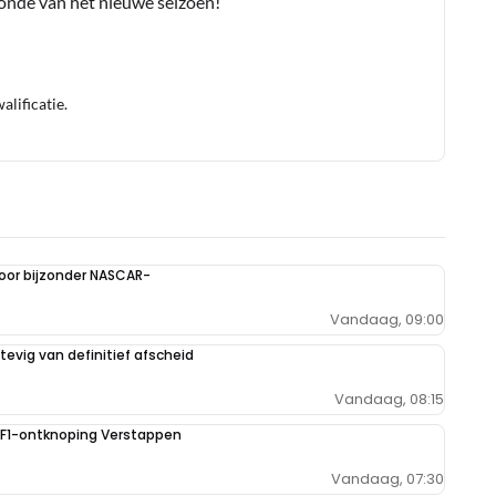
conde van het nieuwe seizoen!
lificatie.
oor bijzonder NASCAR-
Vandaag, 09:00
evig van definitief afscheid
Vandaag, 08:15
e F1-ontknoping Verstappen
Vandaag, 07:30