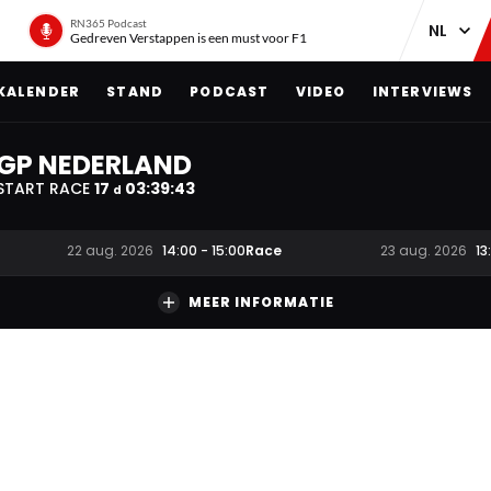
RN365 Podcast
Gedreven Verstappen is een must voor F1
KALENDER
STAND
PODCAST
VIDEO
INTERVIEWS
GP NEDERLAND
START RACE
17
03
:
39
:
42
d
Race
22 aug. 2026
14:00
-
15:00
23 aug. 2026
13
MEER INFORMATIE