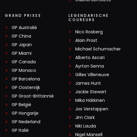
GRAND PRIXES
LEGENDARISCHE
COUREURS
GP Australië
Nico Rosberg
GP China
Alain Prost
GP Japan
Michael Schumacher
GP Miami
Alberto Ascari
GP Canada
Ayrton Senna
GP Monaco
Gilles Villeneuve
GP Barcelona
James Hunt
GP Oostenrijk
Jackie Stewart
GP Groot-Brittannië
Mika Häkkinen
GP België
Jos Verstappen
GP Hongarije
Jim Clark
GP Nederland
Niki Lauda
GP Italië
Nigel Mansell