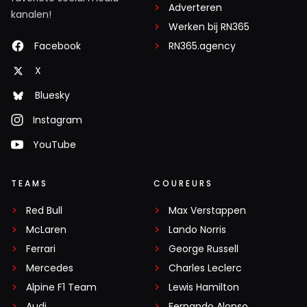
Adverteren
kanalen!
Werken bij RN365
Facebook
RN365.agency
X
Bluesky
Instagram
YouTube
TEAMS
COUREURS
Red Bull
Max Verstappen
McLaren
Lando Norris
Ferrari
George Russell
Mercedes
Charles Leclerc
Alpine F1 Team
Lewis Hamilton
Audi
Fernando Alonso