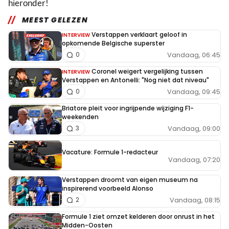
hieronder!
MEEST GELEZEN
Verstappen verklaart geloof in
INTERVIEW
opkomende Belgische superster
Vandaag, 06:45
0
Coronel weigert vergelijking tussen
INTERVIEW
Verstappen en Antonelli: "Nog niet dat niveau"
Vandaag, 09:45
0
Briatore pleit voor ingrijpende wijziging F1-
weekenden
Vandaag, 09:00
3
Vacature: Formule 1-redacteur
Vandaag, 07:20
Verstappen droomt van eigen museum na
inspirerend voorbeeld Alonso
Vandaag, 08:15
2
Formule 1 ziet omzet kelderen door onrust in het
Midden-Oosten