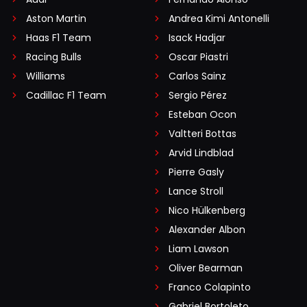
Aston Martin
Andrea Kimi Antonelli
Haas F1 Team
Isack Hadjar
Racing Bulls
Oscar Piastri
Williams
Carlos Sainz
Cadillac F1 Team
Sergio Pérez
Esteban Ocon
Valtteri Bottas
Arvid Lindblad
Pierre Gasly
Lance Stroll
Nico Hülkenberg
Alexander Albon
Liam Lawson
Oliver Bearman
Franco Colapinto
Gabriel Bortoleto