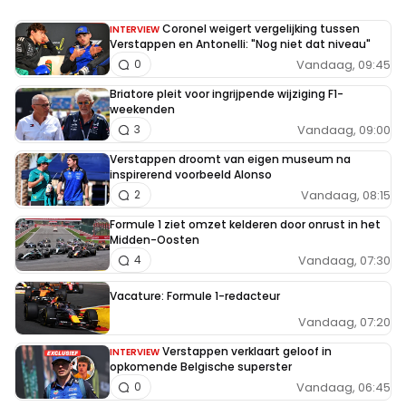
Coronel weigert vergelijking tussen
INTERVIEW
Verstappen en Antonelli: "Nog niet dat niveau"
Vandaag, 09:45
0
Briatore pleit voor ingrijpende wijziging F1-
weekenden
Vandaag, 09:00
3
Verstappen droomt van eigen museum na
inspirerend voorbeeld Alonso
Vandaag, 08:15
2
Formule 1 ziet omzet kelderen door onrust in het
Midden-Oosten
Vandaag, 07:30
4
Vacature: Formule 1-redacteur
Vandaag, 07:20
Verstappen verklaart geloof in
INTERVIEW
opkomende Belgische superster
Vandaag, 06:45
0