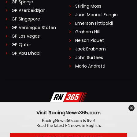
GP Spanje
Stirling Moss
GP Azerbeidzjan
Juan Manuel Fangio
GP Singapore
Emerson Fittipaldi
GP Verenigde Staten
Graham Hill
GP Las Vegas
Nelson Piquet
GP Qatar
Jack Brabham
GP Abu Dhabi
John Surtees
Mario Andretti
Visit RacingNews365.com
Disclaimer
Algemene voorwaarden
RacingNews365.com is live!
Privacy Policy
Created by On Your Marks
Read the latest F1 news in English.
Privacy manager
Kansspeluitingen