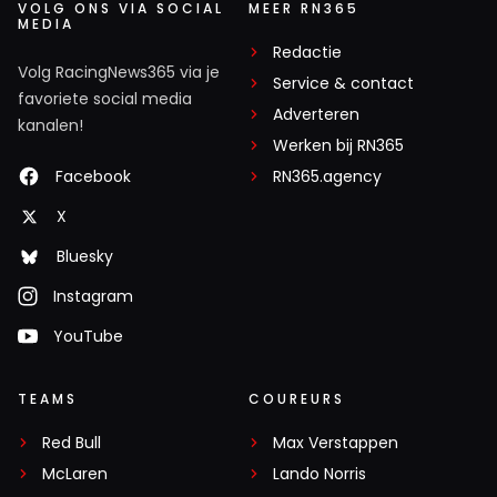
VOLG ONS VIA SOCIAL
MEER RN365
MEDIA
Redactie
Volg RacingNews365 via je
Service & contact
favoriete social media
Adverteren
kanalen!
Werken bij RN365
Facebook
RN365.agency
X
Bluesky
Instagram
YouTube
TEAMS
COUREURS
Red Bull
Max Verstappen
McLaren
Lando Norris