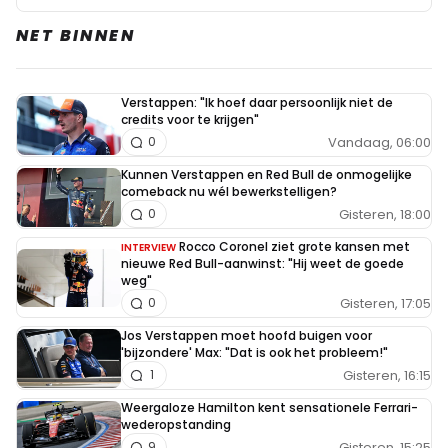
NET BINNEN
Verstappen: "Ik hoef daar persoonlijk niet de
credits voor te krijgen"
Vandaag, 06:00
0
Kunnen Verstappen en Red Bull de onmogelijke
comeback nu wél bewerkstelligen?
Gisteren, 18:00
0
Rocco Coronel ziet grote kansen met
INTERVIEW
nieuwe Red Bull-aanwinst: "Hij weet de goede
weg"
Gisteren, 17:05
0
Jos Verstappen moet hoofd buigen voor
'bijzondere' Max: "Dat is ook het probleem!"
Gisteren, 16:15
1
Weergaloze Hamilton kent sensationele Ferrari-
wederopstanding
Gisteren, 15:25
9