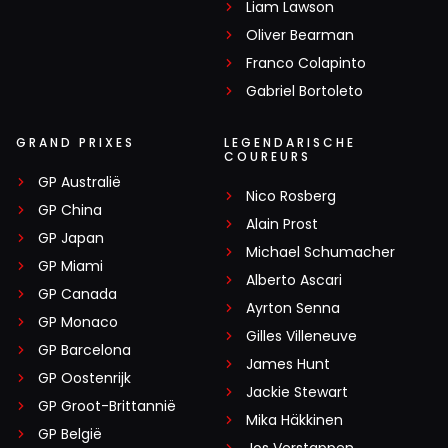
Liam Lawson
Oliver Bearman
Franco Colapinto
Gabriel Bortoleto
GRAND PRIXES
LEGENDARISCHE
COUREURS
GP Australië
Nico Rosberg
GP China
Alain Prost
GP Japan
Michael Schumacher
GP Miami
Alberto Ascari
GP Canada
Ayrton Senna
GP Monaco
Gilles Villeneuve
GP Barcelona
James Hunt
GP Oostenrijk
Jackie Stewart
GP Groot-Brittannië
Mika Häkkinen
GP België