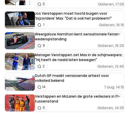
Gisteren, 17:05
0
Jos Verstappen moet hoofd buigen voor
'bijzondere' Max: "Dat is ook het probleem!"
Gisteren, 16:15
1
Weergaloze Hamilton kent sensationele Ferrari-
wederopstanding
Gisteren, 15:25
9
Manager Verstappen zet Max in de schijnwerpers:
"Hij heeft de naald laten bewegen"
Gisteren, 13:45
2
Dutch GP maakt verrassende artiest voor
volkslied bekend
7 aug. 14:15
14
Verstappen en McLaren de grote verliezers in F1-
tussenstand
Gisteren, 14:35
0