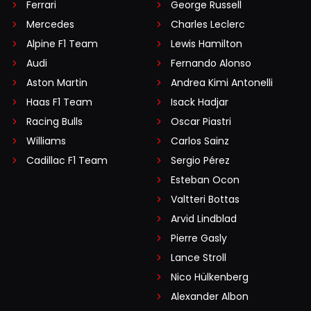
Ferrari
George Russell
Mercedes
Charles Leclerc
Alpine F1 Team
Lewis Hamilton
Audi
Fernando Alonso
Aston Martin
Andrea Kimi Antonelli
Haas F1 Team
Isack Hadjar
Racing Bulls
Oscar Piastri
Williams
Carlos Sainz
Cadillac F1 Team
Sergio Pérez
Esteban Ocon
Valtteri Bottas
Arvid Lindblad
Pierre Gasly
Lance Stroll
Nico Hülkenberg
Alexander Albon