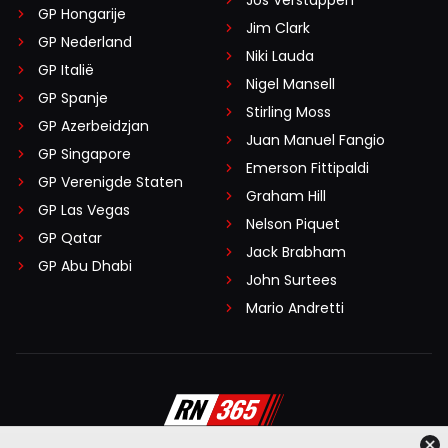
Jos Verstappen
GP Hongarije
Jim Clark
GP Nederland
Niki Lauda
GP Italië
Nigel Mansell
GP Spanje
Stirling Moss
GP Azerbeidzjan
Juan Manuel Fangio
GP Singapore
Emerson Fittipaldi
GP Verenigde Staten
Graham Hill
GP Las Vegas
Nelson Piquet
GP Qatar
Jack Brabham
GP Abu Dhabi
John Surtees
Mario Andretti