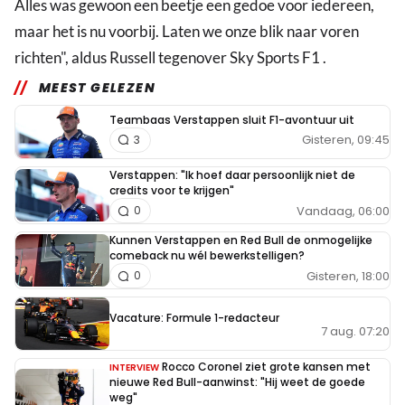
Alles was gewoon een beetje een gedoe voor iedereen,
maar het is nu voorbij. Laten we onze blik naar voren
richten", aldus Russell tegenover Sky Sports F1 .
MEEST GELEZEN
Teambaas Verstappen sluit F1-avontuur uit
Gisteren, 09:45
3
Verstappen: "Ik hoef daar persoonlijk niet de
credits voor te krijgen"
Vandaag, 06:00
0
Kunnen Verstappen en Red Bull de onmogelijke
comeback nu wél bewerkstelligen?
Gisteren, 18:00
0
Vacature: Formule 1-redacteur
7 aug. 07:20
Rocco Coronel ziet grote kansen met
INTERVIEW
nieuwe Red Bull-aanwinst: "Hij weet de goede
weg"