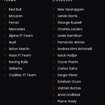
TEAMS
COUREURS
Red Bull
Max Verstappen
McLaren
Lando Norris
Ferrari
George Russell
Mercedes
Charles Leclerc
Alpine F1 Team
Lewis Hamilton
Audi
Fernando Alonso
Aston Martin
Andrea Kimi Antonelli
Haas F1 Team
Isack Hadjar
Racing Bulls
Oscar Piastri
Williams
Carlos Sainz
Cadillac F1 Team
Sergio Pérez
Esteban Ocon
Valtteri Bottas
Arvid Lindblad
Pierre Gasly