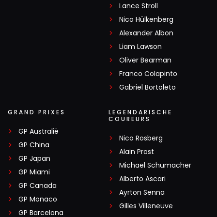
Lance Stroll
Nico Hülkenberg
Alexander Albon
Liam Lawson
Oliver Bearman
Franco Colapinto
Gabriel Bortoleto
GRAND PRIXES
LEGENDARISCHE
COUREURS
GP Australië
Nico Rosberg
GP China
Alain Prost
GP Japan
Michael Schumacher
GP Miami
Alberto Ascari
GP Canada
Ayrton Senna
GP Monaco
Gilles Villeneuve
GP Barcelona