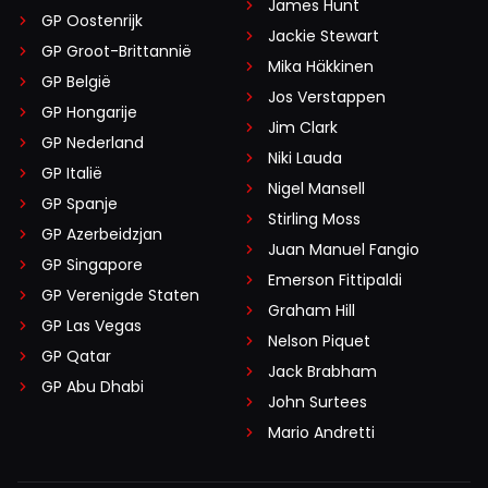
James Hunt
GP Oostenrijk
Jackie Stewart
GP Groot-Brittannië
Mika Häkkinen
GP België
Jos Verstappen
GP Hongarije
Jim Clark
GP Nederland
Niki Lauda
GP Italië
Nigel Mansell
GP Spanje
Stirling Moss
GP Azerbeidzjan
Juan Manuel Fangio
GP Singapore
Emerson Fittipaldi
GP Verenigde Staten
Graham Hill
GP Las Vegas
Nelson Piquet
GP Qatar
Jack Brabham
GP Abu Dhabi
John Surtees
Mario Andretti