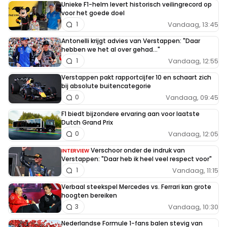
Unieke F1-helm levert historisch veilingrecord op
voor het goede doel
Vandaag, 13:45
1
Antonelli krijgt advies van Verstappen: "Daar
hebben we het al over gehad..."
Vandaag, 12:55
1
Verstappen pakt rapportcijfer 10 en schaart zich
bij absolute buitencategorie
Vandaag, 09:45
0
F1 biedt bijzondere ervaring aan voor laatste
Dutch Grand Prix
Vandaag, 12:05
0
Verschoor onder de indruk van
INTERVIEW
Verstappen: "Daar heb ik heel veel respect voor"
Vandaag, 11:15
1
Verbaal steekspel Mercedes vs. Ferrari kan grote
hoogten bereiken
Vandaag, 10:30
3
Nederlandse Formule 1-fans balen stevig van