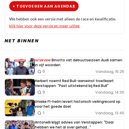
+ TOEVOEGEN AAN AGENDA
We hebben ook een versie met alleen de race en kwalificatie.
klik hier voor deze versie en meer uitleg
.
NET BINNEN
Binotto vat debuutseizoen Audi samen
INTERVIEW
in vijf woorden
Vandaag, 15:25
0
Herbert noemt Red Bull-aanwinst troefkaart
Verstappen: "Past uitstekend bij Red Bull"
Vandaag, 14:35
0
Unieke F1-helm levert historisch veilingrecord op
voor het goede doel
Vandaag, 13:45
1
Antonelli krijgt advies van Verstappen: "Daar
hebben we het al over gehad..."