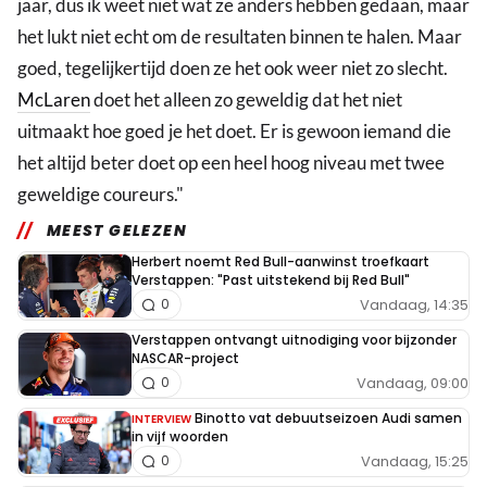
jaar, dus ik weet niet wat ze anders hebben gedaan, maar
het lukt niet echt om de resultaten binnen te halen. Maar
goed, tegelijkertijd doen ze het ook weer niet zo slecht.
McLaren
doet het alleen zo geweldig dat het niet
uitmaakt hoe goed je het doet. Er is gewoon iemand die
het altijd beter doet op een heel hoog niveau met twee
geweldige coureurs."
MEEST GELEZEN
Herbert noemt Red Bull-aanwinst troefkaart
Verstappen: "Past uitstekend bij Red Bull"
Vandaag, 14:35
0
Verstappen ontvangt uitnodiging voor bijzonder
NASCAR-project
Vandaag, 09:00
0
Binotto vat debuutseizoen Audi samen
INTERVIEW
in vijf woorden
Vandaag, 15:25
0