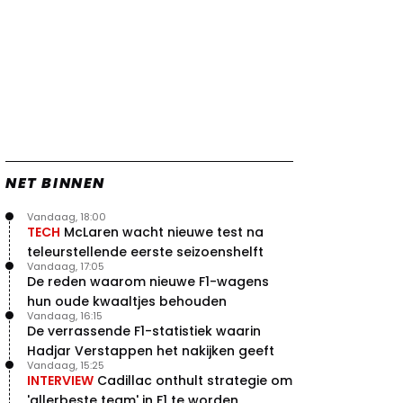
Verstappen
22 jul. 07:30
0
Video: Red Bull Verstappen krijgt
vleugels in crash met Hamilton
21 jul. 14:20
2
Piastri faalt hopeloos achter het
stuur bij Jeremy Clarkson
21 jul. 08:45
3
Red Bull lijkt hardnekkig lek nu
boven te hebben
NET BINNEN
20 jul. 15:15
2
Vandaag, 18:00
TECH
McLaren wacht nieuwe test na
teleurstellende eerste seizoenshelft
Vandaag, 17:05
De reden waarom nieuwe F1-wagens
hun oude kwaaltjes behouden
Vandaag, 16:15
De verrassende F1-statistiek waarin
Hadjar Verstappen het nakijken geeft
Vandaag, 15:25
INTERVIEW
Cadillac onthult strategie om
'allerbeste team' in F1 te worden