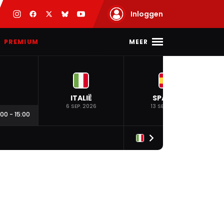
Inloggen
MEER
PREMIUM
ITALIË
SPANJE
6 SEP. 2026
13 SEP. 2026
:00
-
15:00