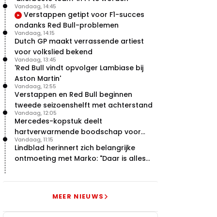
Vandaag, 14:45
Verstappen getipt voor F1-succes
ondanks Red Bull-problemen
Vandaag, 14:15
Dutch GP maakt verrassende artiest
voor volkslied bekend
Vandaag, 13:45
'Red Bull vindt opvolger Lambiase bij
Aston Martin'
Vandaag, 12:55
Verstappen en Red Bull beginnen
tweede seizoenshelft met achterstand
Vandaag, 12:05
Mercedes-kopstuk deelt
hartverwarmende boodschap voor
Vandaag, 11:15
overstap naar Red Bull
Lindblad herinnert zich belangrijke
ontmoeting met Marko: "Daar is alles
echt begonnen"
MEER NIEUWS