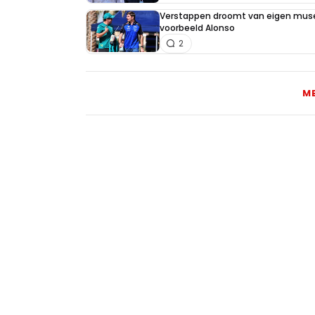
Verstappen droomt van eigen muse
voorbeeld Alonso
2
M