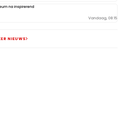
um na inspirerend
Vandaag, 08:15
EER NIEUWS