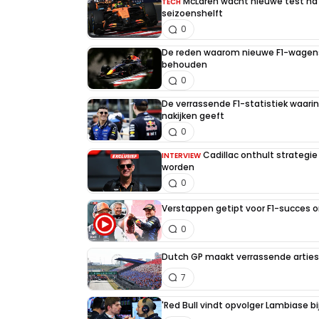
McLaren wacht nieuwe test na 
TECH
seizoenshelft
0
De reden waarom nieuwe F1-wagens
behouden
0
De verrassende F1-statistiek waari
nakijken geeft
0
Cadillac onthult strategie
INTERVIEW
worden
0
Verstappen getipt voor F1-succes 
0
Dutch GP maakt verrassende artiest
7
'Red Bull vindt opvolger Lambiase bi