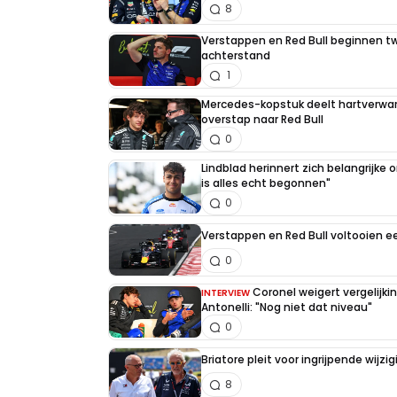
8
Verstappen en Red Bull beginnen t
achterstand
1
Mercedes-kopstuk deelt hartverw
overstap naar Red Bull
0
Lindblad herinnert zich belangrijke
is alles echt begonnen"
0
Verstappen en Red Bull voltooien 
0
Coronel weigert vergelijk
INTERVIEW
Antonelli: "Nog niet dat niveau"
0
Briatore pleit voor ingrijpende wijz
8