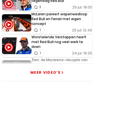
tegenslag Red Bull
25 jul. 19:00
3
McLaren pareert wapenwedloop
Red Bull en Ferrari met eigen
concept
25 jul. 12:40
1
Worstelende Verstappen heeft
met Red Bull nog veel werk te
doen
24 jul. 19:25
1
Zien: de Macarena-vleugels van
Red Bull, Ferrari en McLaren in
actie!
MEER VIDEO'S
24 jul. 18:45
0
Zien: zo werkt de aangepaste
Macarena-vleugel van Ferrari
23 jul. 19:00
3
Verstappen geeft goed nieuws
over competitiviteit
23 jul. 17:45
0
Video: Red Bull slaagt in ultiem
huzarenstukje met kapotte auto