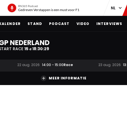
RN365 Podcast
Gedreven Verstappen is een must voor F1
KALENDER
STAND
PODCAST
VIDEO
INTERVIEWS
GP NEDERLAND
START RACE
15
18
:
30
:
28
d
Race
22 aug. 2026
14:00
-
15:00
23 aug. 2026
13
MEER INFORMATIE