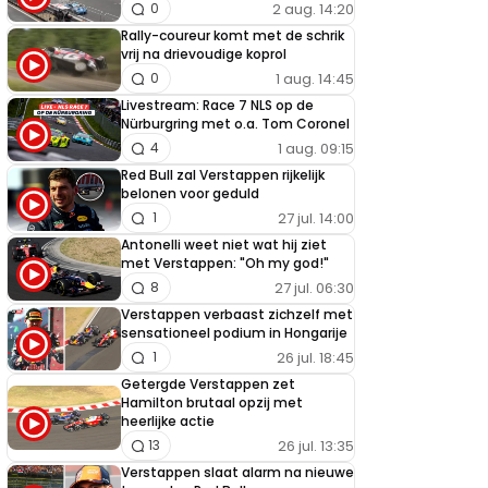
2 aug. 14:20
0
Rally-coureur komt met de schrik
vrij na drievoudige koprol
1 aug. 14:45
0
Livestream: Race 7 NLS op de
Nürburgring met o.a. Tom Coronel
1 aug. 09:15
4
Red Bull zal Verstappen rijkelijk
belonen voor geduld
27 jul. 14:00
1
Antonelli weet niet wat hij ziet
met Verstappen: "Oh my god!"
27 jul. 06:30
8
Verstappen verbaast zichzelf met
sensationeel podium in Hongarije
26 jul. 18:45
1
Getergde Verstappen zet
Hamilton brutaal opzij met
heerlijke actie
26 jul. 13:35
13
Verstappen slaat alarm na nieuwe