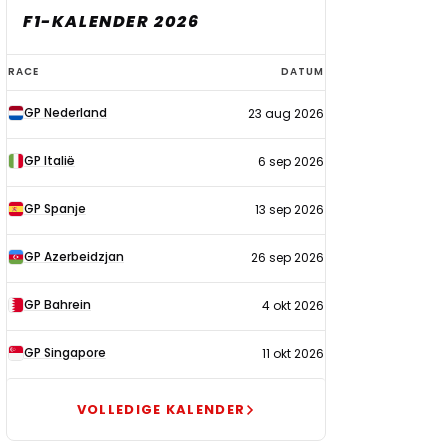
F1-KALENDER 2026
F1-
RACE
DATUM
kalender
GP Nederland
23 aug 2026
2026
GP Italië
6 sep 2026
GP Spanje
13 sep 2026
GP Azerbeidzjan
26 sep 2026
GP Bahrein
4 okt 2026
GP Singapore
11 okt 2026
VOLLEDIGE KALENDER