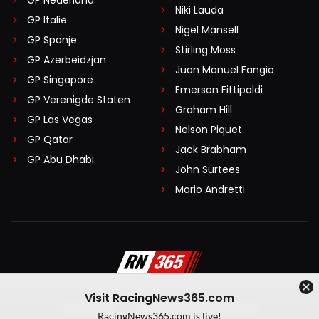
GP Nederland
Niki Lauda
GP Italië
Nigel Mansell
GP Spanje
Stirling Moss
GP Azerbeidzjan
Juan Manuel Fangio
GP Singapore
Emerson Fittipaldi
GP Verenigde Staten
Graham Hill
GP Las Vegas
Nelson Piquet
GP Qatar
Jack Brabham
GP Abu Dhabi
John Surtees
Mario Andretti
Visit RacingNews365.com
Disclaimer
Algemene voorwaarden
RacingNews365.com is live!