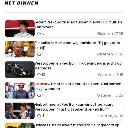
NET BINNEN
Leclerc trekt parallellen tussen nieuw F1-circuit en
Zandvoort
Gisteren, 17:55
0
F1-rookie is Marko eeuwig dankbaar: "Hij geloofde
in mij"
Gisteren, 17:05
0
Verstappen en Red Bull flink gehinderd in jacht op
Mercedes
Gisteren, 16:15
10
Binotto vat debuutseizoen Audi samen
INTERVIEW
in vijf woorden
Gisteren, 15:25
0
Herbert noemt Red Bull-aanwinst troefkaart
Verstappen: "Past uitstekend bij Red Bull"
Gisteren, 14:35
1
Unieke F1-helm levert historisch veilingrecord op