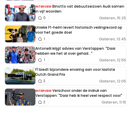
Binotto vat debuutseizoen Audi samen
INTERVIEW
in vijf woorden
Gisteren, 15:25
0
Unieke F1-helm levert historisch veilingrecord op
voor het goede doel
Gisteren, 13:45
1
Antonelli krijgt advies van Verstappen: "Daar
hebben we het al over gehad..."
Gisteren, 12:55
1
F1 biedt bijzondere ervaring aan voor laatste
Dutch Grand Prix
Gisteren, 12:05
2
Verschoor onder de indruk van
INTERVIEW
Verstappen: "Daar heb ik heel veel respect voor"
Gisteren, 11:15
2