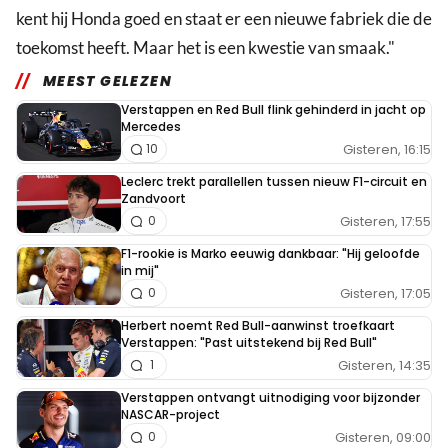
kent hij Honda goed en staat er een nieuwe fabriek die de
toekomst heeft. Maar het is een kwestie van smaak."
MEEST GELEZEN
Verstappen en Red Bull flink gehinderd in jacht op
Mercedes
Gisteren, 16:15
10
Leclerc trekt parallellen tussen nieuw F1-circuit en
Zandvoort
Gisteren, 17:55
0
F1-rookie is Marko eeuwig dankbaar: "Hij geloofde
in mij"
Gisteren, 17:05
0
Herbert noemt Red Bull-aanwinst troefkaart
Verstappen: "Past uitstekend bij Red Bull"
Gisteren, 14:35
1
Verstappen ontvangt uitnodiging voor bijzonder
NASCAR-project
Gisteren, 09:00
0