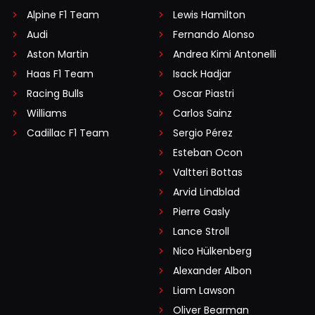
Alpine F1 Team
Lewis Hamilton
Audi
Fernando Alonso
Aston Martin
Andrea Kimi Antonelli
Haas F1 Team
Isack Hadjar
Racing Bulls
Oscar Piastri
Williams
Carlos Sainz
Cadillac F1 Team
Sergio Pérez
Esteban Ocon
Valtteri Bottas
Arvid Lindblad
Pierre Gasly
Lance Stroll
Nico Hülkenberg
Alexander Albon
Liam Lawson
Oliver Bearman