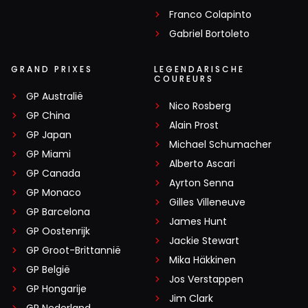
Franco Colapinto
Gabriel Bortoleto
GRAND PRIXES
LEGENDARISCHE
COUREURS
GP Australië
Nico Rosberg
GP China
Alain Prost
GP Japan
Michael Schumacher
GP Miami
Alberto Ascari
GP Canada
Ayrton Senna
GP Monaco
Gilles Villeneuve
GP Barcelona
James Hunt
GP Oostenrijk
Jackie Stewart
GP Groot-Brittannië
Mika Häkkinen
GP België
Jos Verstappen
GP Hongarije
Jim Clark