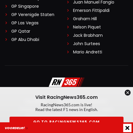
Juan Manuel Fangio
GP Singapore
Emerson Fittipaldi
GP Verenigde Staten
Graham Hill
GP Las Vegas
Nelson Piquet
GP Qatar
Jack Brabham
GP Abu Dhabi
John Surtees
Mario Andretti
Visit RacingNews365.com
Disclaimer
Algemene voorwaarden
RacingNews365.com is live!
Privacy Policy
Created by On Your Marks
Read the latest F1 news in English.
Privacy manager
Kansspeluitingen
GO TO RACINGNEWS365.COM
VOORDELIG!
© 2026 RacingNews365. Alle rechten voorbehouden