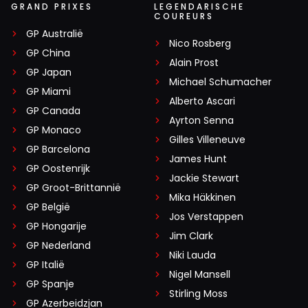
GRAND PRIXES
LEGENDARISCHE
COUREURS
GP Australië
Nico Rosberg
GP China
Alain Prost
GP Japan
Michael Schumacher
GP Miami
Alberto Ascari
GP Canada
Ayrton Senna
GP Monaco
Gilles Villeneuve
GP Barcelona
James Hunt
GP Oostenrijk
Jackie Stewart
GP Groot-Brittannië
Mika Häkkinen
GP België
Jos Verstappen
GP Hongarije
Jim Clark
GP Nederland
Niki Lauda
GP Italië
Nigel Mansell
GP Spanje
Stirling Moss
GP Azerbeidzjan