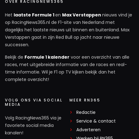
OVER RACINGNEWS365
Het
laatste Formule 1
en
Max Verstappen
nieuws vind je
op RacingNews365.nl de F1-site van Nederland met
dagelijks het laatste nieuws uit binnen en buitenland. Max
Verstappen gaat in zijn Red Bull op jacht naar nieuwe
successen.
Bekijk de
Formule 1 kalender
voor een overzicht van alle
races, met uitgebreide informatie van de races en real-
time informatie. Wil je F1 op TV kijken bekijk dan het
complete overzicht!
VOLG ONS VIA SOCIAL
MEER RN365
MEDIA
Redactie
Volg RacingNews365 via je
Service & contact
favoriete social media
Adverteren
kanalen!
Werken bij RN365