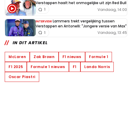
Verstappen haalt het onmogelijke uit zijn Red Bull
Vandaag, 14:00
1
Lammers trekt vergelijking tussen
INTERVIEW
Verstappen en Antonelli: "Jongere versie van Max"
Vandaag, 13:45
1
IN DIT ARTIKEL
McLaren
Zak Brown
F1 nieuws
Formule 1
F1 2025
Formule 1 nieuws
F1
Lando Norris
Oscar Piastri