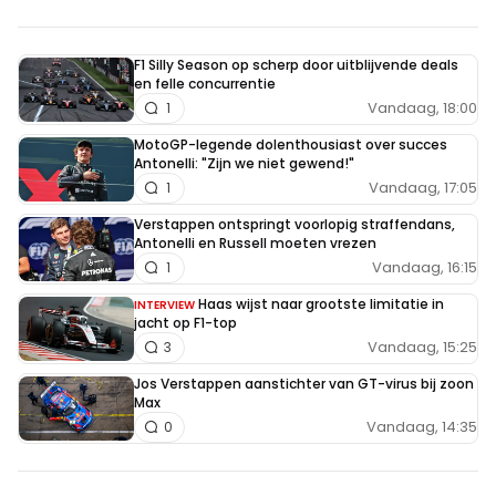
F1 Silly Season op scherp door uitblijvende deals
en felle concurrentie
Vandaag, 18:00
1
MotoGP-legende dolenthousiast over succes
Antonelli: "Zijn we niet gewend!"
Vandaag, 17:05
1
Verstappen ontspringt voorlopig straffendans,
Antonelli en Russell moeten vrezen
Vandaag, 16:15
1
Haas wijst naar grootste limitatie in
INTERVIEW
jacht op F1-top
Vandaag, 15:25
3
Jos Verstappen aanstichter van GT-virus bij zoon
Max
Vandaag, 14:35
0