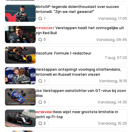
MotoGP-legende dolenthousiast over succes
Antonelli: "Zijn we niet gewend!"
Vandaag, 17:05
1
Verstappen haalt het onmogelijke uit
F1 PODCAST
zijn Red Bull
Vandaag, 09:45
0
Vacature: Formule 1-redacteur
7 aug. 07:20
Verstappen ontspringt voorlopig straffendans,
Antonelli en Russell moeten vrezen
Vandaag, 16:15
1
Jos Verstappen aanstichter van GT-virus bij zoon
Max
Vandaag, 14:35
0
Haas wijst naar grootste limitatie in
INTERVIEW
jacht op F1-top
Vandaag, 15:25
3