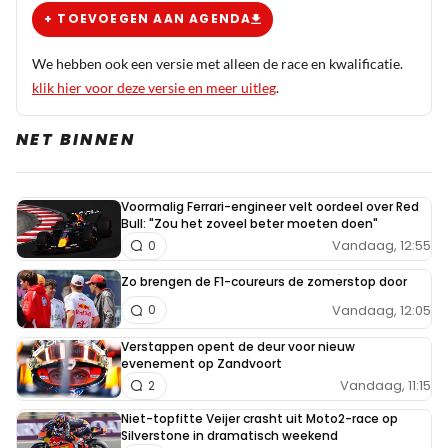
woorden in de mond leggen. Nog triester is dat we het
+ TOEVOEGEN AAN AGENDA
hier nog steeds over hebben dus laten we ook deze
comment maar weer snel vergeten ;)
We hebben ook een versie met alleen de race en kwalificatie.
klik hier voor deze versie en meer uitleg
.
Dit bericht is aangepast op:
2-10
NET BINNEN
Vrooaaaaar
2 oktober 2025 07:09
Voormalig Ferrari-engineer velt oordeel over Red
Bull: "Zou het zoveel beter moeten doen"
Nou, blij dat het opgelost is. Had wat moeite met slapen...
Vandaag, 12:55
0
Zo brengen de F1-coureurs de zomerstop door
FerryDutch
Vandaag, 12:05
0
2 oktober 2025 07:22
🤣🤣🤣,....Ook ik ben al bij de drogist geweest voor
Verstappen opent de deur voor nieuw
evenement op Zandvoort
een slaapmiddel,...
Vandaag, 11:15
2
Niet-topfitte Veijer crasht uit Moto2-race op
Silverstone in dramatisch weekend
Berry1981