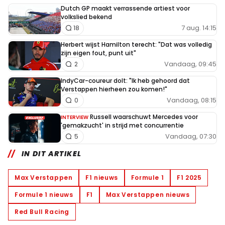
Dutch GP maakt verrassende artiest voor
volkslied bekend
7 aug. 14:15
18
Herbert wijst Hamilton terecht: "Dat was volledig
zijn eigen fout, punt uit"
Vandaag, 09:45
2
IndyCar-coureur dolt: "Ik heb gehoord dat
Verstappen hierheen zou komen!"
Vandaag, 08:15
0
Russell waarschuwt Mercedes voor
INTERVIEW
'gemakzucht' in strijd met concurrentie
Vandaag, 07:30
5
IN DIT ARTIKEL
Max Verstappen
F1 nieuws
Formule 1
F1 2025
Formule 1 nieuws
F1
Max Verstappen nieuws
Red Bull Racing