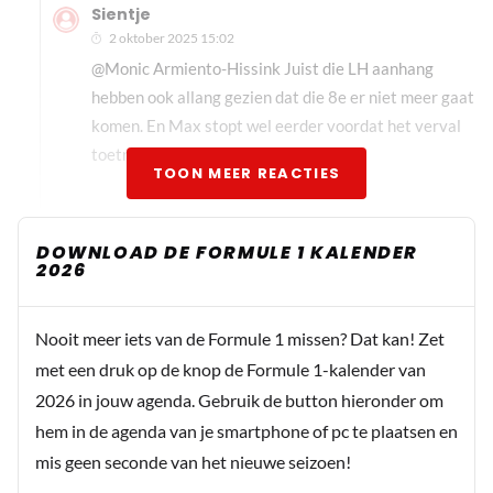
Sientje
2 oktober 2025 15:02
@Monic Armiento-Hissink Juist die LH aanhang
hebben ook allang gezien dat die 8e er niet meer gaat
komen. En Max stopt wel eerder voordat het verval
toetreedt.
TOON MEER REACTIES
Kierewiet
DOWNLOAD DE FORMULE 1 KALENDER
2026
2 oktober 2025 07:45
Wat een triest mannetje is die Ted Kravitz toch. Hij heeft
toch regelmatig gezegd dat "Hamilton was robbed from
Nooit meer iets van de Formule 1 missen? Dat kan! Zet
his championship". Dat heeft toch echt wel een andere
met een druk op de knop de Formule 1-kalender van
betekents dan "mislopen". En dan die uitspraak: "Toen
2026 in jouw agenda. Gebruik de button hieronder om
begrepen we elkaar helemaal". Ik weet 99% zeker dat
hem in de agenda van je smartphone of pc te plaatsen en
Max hier anders over denkt dus Ted moet eens leren om
mis geen seconde van het nieuwe seizoen!
meer namens zichzelf te spreken in plaats van anderen