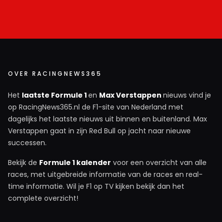
Roel de Lange
2 oktober 2025 10:31
Kravitz is een Britse journalist en dat zegt genoeg.
Verder geen woorden aan vuil maken!
OVER RACINGNEWS365
Het
laatste Formule 1
en
Max Verstappen
nieuws vind je
Pula
op RacingNews365.nl de F1-site van Nederland met
2 oktober 2025 13:33
dagelijks het laatste nieuws uit binnen en buitenland. Max
Wat Wheatley ook gezegd heeft Masi heeft de beslissing
Verstappen gaat in zijn Red Bull op jacht naar nieuwe
genomen. Ook wellicht in zn achterhoofd met de gedachte
successen.
dat alle teams vantevoren hadden gezegd dat ze niet
onder de safetycar wilden finishen. Zeker gezien het
Bekijk de
Formule 1 kalender
voor een overzicht van alle
spectaculaire seizoen zou dit een antcliMAX zijn. Beslis
races, met uitgebreide informatie van de races en real-
het maar even in een paar seconden. Daarbij Mercedes en
time informatie. Wil je F1 op TV kijken bekijk dan het
RB die elkaar het licht in de ogen niet gunden. Wat hij ook
complete overzicht!
had besloten gezeik zou er toch wel zijn. Die Ted vertrouw