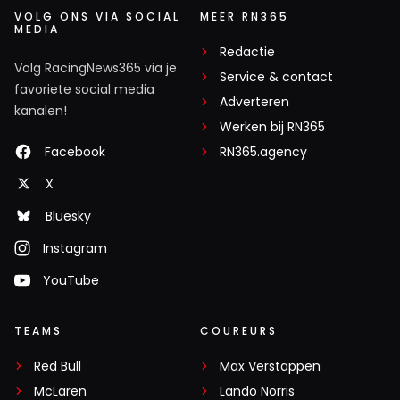
ik voor geen meter trouwens 🤔
VOLG ONS VIA SOCIAL
MEER RN365
MEDIA
Redactie
Volg RacingNews365 via je
hans-van-dijk#55573
Service & contact
favoriete social media
2 oktober 2025 07:56
Adverteren
kanalen!
A die engelse!! Wonen op een eiland!!links om rondjes
Werken bij RN365
rijden en zins de berxit helemaal van het patie af beeti
Facebook
RN365.agency
tunnelvisie!!!
X
Bluesky
F0rmuleeen
2 oktober 2025 08:22
Instagram
Je bent al vroeg aan de borrel Hans! Proost 🍻
YouTube
Nick Molendijk
TEAMS
COUREURS
2 oktober 2025 08:27
Hahahahaha ik ga stuk 😂😂
Red Bull
Max Verstappen
McLaren
Lando Norris