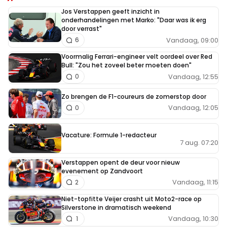
Jos Verstappen geeft inzicht in
onderhandelingen met Marko: "Daar was ik erg
door verrast"
Vandaag, 09:00
6
Voormalig Ferrari-engineer velt oordeel over Red
Bull: "Zou het zoveel beter moeten doen"
Vandaag, 12:55
0
Zo brengen de F1-coureurs de zomerstop door
Vandaag, 12:05
0
Vacature: Formule 1-redacteur
7 aug. 07:20
Verstappen opent de deur voor nieuw
evenement op Zandvoort
Vandaag, 11:15
2
Niet-topfitte Veijer crasht uit Moto2-race op
Silverstone in dramatisch weekend
Vandaag, 10:30
1