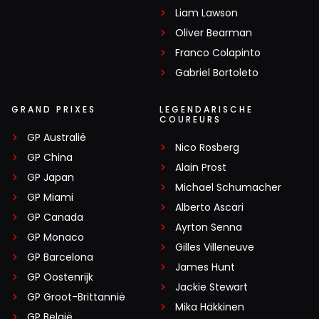
Liam Lawson
Oliver Bearman
Meepraten? Dat kan! Je hoeft je alleen maar aan te
Franco Colapinto
melden met een RN365-account.
Gabriel Bortoleto
INLOGGEN
AANMELDEN
GRAND PRIXES
LEGENDARISCHE
COUREURS
GP Australië
Nico Rosberg
GP China
Alain Prost
GP Japan
Michael Schumacher
GP Miami
Alberto Ascari
GP Canada
Ayrton Senna
GP Monaco
Gilles Villeneuve
GP Barcelona
James Hunt
GP Oostenrijk
Jackie Stewart
GP Groot-Brittannië
Mika Häkkinen
GP België