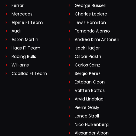
Ferrari
George Russell
Karrenmaar
Mercedes
Charles Leclerc
2 oktober 2025 08:15
Alpine F1 Team
Lewis Hamilton
Fair enough
Audi
Fernando Alonso
Aston Martin
Andrea Kimi Antonelli
Haas F1 Team
Isack Hadjar
armand-sontohartono#84879
Racing Bulls
Oscar Piastri
2 oktober 2025 16:40
Williams
Carlos Sainz
Het misverstand was ontstaan doordat Kravitz het woord
" stolen" had gebruikt , wat in het Engels ook bedoeld
Cadillac F1 Team
Sergio Pérez
wordt " voor de voeten wegmaaien " of ook wel "
Esteban Ocon
weggegrist " . Recentelijk ook nog bij de kwalificatie in
Valtteri Bottas
Monza had Martin Brundel dat woord ook gebruikt , toen
Arvid Lindblad
Max de pole bij Lando weggraaide . Heel gangbaar en
Pierre Gasly
triviaal woordgebruik in de Engelse taal .
Lance Stroll
Nico Hülkenberg
Dit bericht is aangepast op:
2-10
Alexander Albon