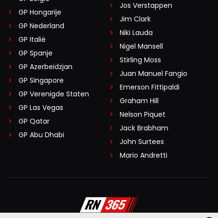
Jos Verstappen
GP Hongarije
Jim Clark
GP Nederland
Niki Lauda
GP Italië
Nigel Mansell
GP Spanje
Stirling Moss
GP Azerbeidzjan
Juan Manuel Fangio
GP Singapore
Emerson Fittipaldi
GP Verenigde Staten
Graham Hill
GP Las Vegas
Nelson Piquet
GP Qatar
Jack Brabham
GP Abu Dhabi
John Surtees
Mario Andretti