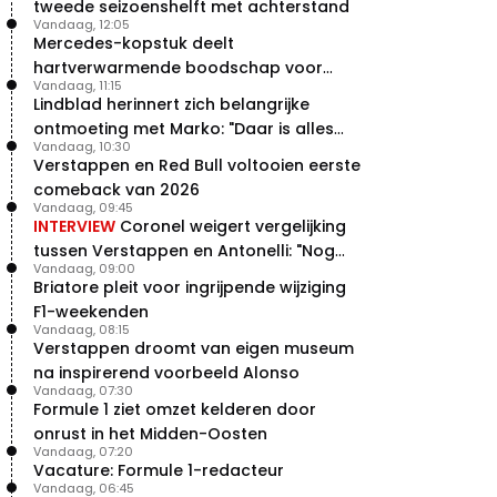
tweede seizoenshelft met achterstand
Vandaag, 12:05
Mercedes-kopstuk deelt
hartverwarmende boodschap voor
Vandaag, 11:15
overstap naar Red Bull
Lindblad herinnert zich belangrijke
ontmoeting met Marko: "Daar is alles
Vandaag, 10:30
echt begonnen"
Verstappen en Red Bull voltooien eerste
comeback van 2026
Vandaag, 09:45
INTERVIEW
Coronel weigert vergelijking
tussen Verstappen en Antonelli: "Nog
Vandaag, 09:00
niet dat niveau"
Briatore pleit voor ingrijpende wijziging
F1-weekenden
Vandaag, 08:15
Verstappen droomt van eigen museum
na inspirerend voorbeeld Alonso
Vandaag, 07:30
Formule 1 ziet omzet kelderen door
onrust in het Midden-Oosten
Vandaag, 07:20
Vacature: Formule 1-redacteur
Vandaag, 06:45