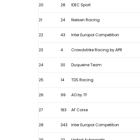
van
20
28
IDEC Sport
Le
Mans
21
24
Nielsen Racing
2026
22
43
Inter Europol Competition
23
4
Crowdstrike Racing by APR
24
30
Duqueine Team
25
14
TDS Racing
26
99
AO by TF
27
183
AF Corse
28
343
Inter Europol Competition
29
22
United Autosports