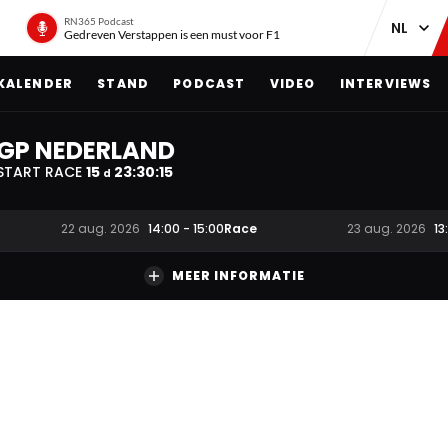
RN365 Podcast
Gedreven Verstappen is een must voor F1
KALENDER
STAND
PODCAST
VIDEO
INTERVIEWS
GP NEDERLAND
START RACE
15
23
:
30
:
14
d
Race
22 aug. 2026
14:00
-
15:00
23 aug. 2026
13
MEER INFORMATIE