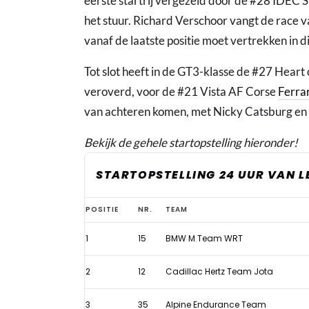
eerste startrij vergezeld door de #28 IDEC 
het stuur. Richard Verschoor vangt de race 
vanaf de laatste positie moet vertrekken in di
Tot slot heeft in de GT3-klasse de #27 Heart
veroverd, voor de #21 Vista AF Corse
Ferrar
van achteren komen, met Nicky Catsburg en L
Bekijk de gehele startopstelling hieronder!
STARTOPSTELLING 24 UUR VAN L
Startopstelling
POSITIE
NR.
TEAM
24
1
15
BMW M Team WRT
uur
van
2
12
Cadillac Hertz Team Jota
Le
Mans
3
35
Alpine Endurance Team