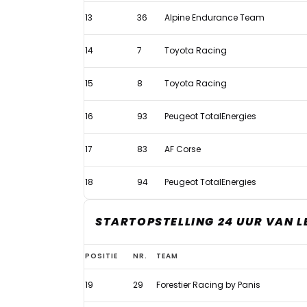
13
36
Alpine Endurance Team
14
7
Toyota Racing
15
8
Toyota Racing
16
93
Peugeot TotalEnergies
17
83
AF Corse
18
94
Peugeot TotalEnergies
STARTOPSTELLING 24 UUR VAN L
Startopstelling
POSITIE
NR.
TEAM
24
19
29
Forestier Racing by Panis
uur