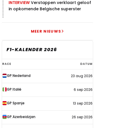
INTERVIEW
Verstappen verklaart geloof
in opkomende Belgische superster
MEER NIEUWS
F1-KALENDER 2026
F1-
RACE
DATUM
kalender
GP Nederland
23 aug 2026
2026
GP Italië
6 sep 2026
GP Spanje
13 sep 2026
GP Azerbeidzjan
26 sep 2026