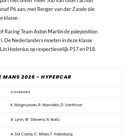
Sport met onder meer Job van Uitert achter
vanaf P6 aan, met Renger van der Zande die
e klasse.
 of Racing Team
Aston Martin
de poleposition
i
. De Nederlanders moeten in deze klasse
in Hodenius op respectievelijk P17 en P18.
E MANS 2026 - HYPERCAR
COUREURS
K. Magnussen, R. Marciello, D. Vanthoor
A. Lynn, W. Stevens, N. Nato
A. Da Costa, C. Milesi, F. Habsburg