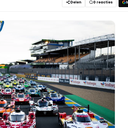
Delen
0
reacties
I