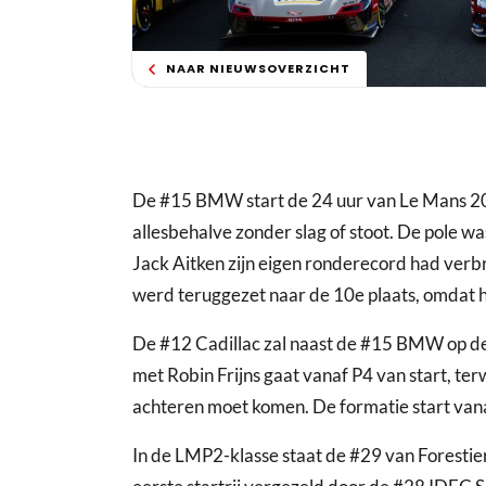
NAAR NIEUWSOVERZICHT
De #15 BMW start de 24 uur van Le Mans 202
allesbehalve zonder slag of stoot. De pole w
Jack Aitken zijn eigen ronderecord had verbr
werd teruggezet naar de 10e plaats, omdat h
De #12 Cadillac zal naast de #15 BMW op de
met Robin Frijns gaat vanaf P4 van start, ter
achteren moet komen. De formatie start van
In de LMP2-klasse staat de #29 van Forestier