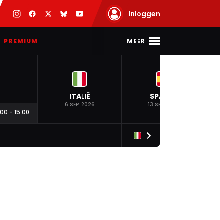
Inloggen
MEER
PREMIUM
ITALIË
SPANJE
6 SEP. 2026
13 SEP. 2026
:00
-
15:00