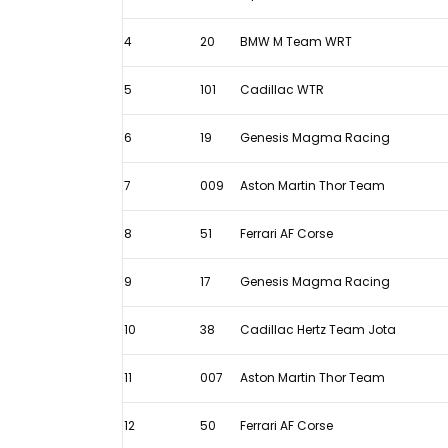
2026
4
20
BMW M Team WRT
5
101
Cadillac WTR
6
19
Genesis Magma Racing
7
009
Aston Martin Thor Team
8
51
Ferrari AF Corse
9
17
Genesis Magma Racing
10
38
Cadillac Hertz Team Jota
11
007
Aston Martin Thor Team
12
50
Ferrari AF Corse