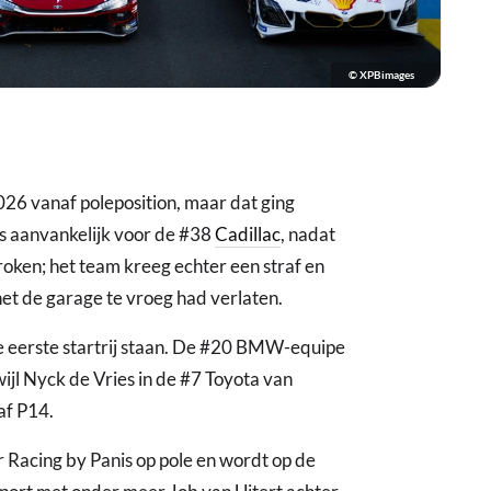
© XPBimages
6 vanaf poleposition, maar dat ging
as aanvankelijk voor de #38
Cadillac
, nadat
oken; het team kreeg echter een straf en
et de garage te vroeg had verlaten.
 eerste startrij staan. De #20 BMW-equipe
wijl Nyck de Vries in de #7 Toyota van
af P14.
 Racing by Panis op pole en wordt op de