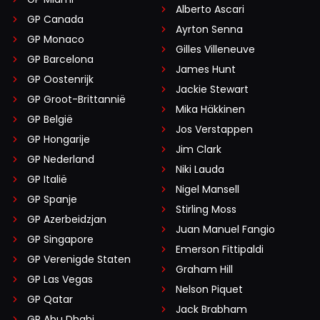
Alberto Ascari
GP Canada
Ayrton Senna
lieke-jacobs
GP Monaco
RN365
REDACTIE
1 september 2025 07:45
Gilles Villeneuve
GP Barcelona
Dag Berry (en anderen)! Klopt inderdaad, en is
James Hunt
GP Oostenrijk
inmiddels aangepast in de tekst. Dank voor de
Jackie Stewart
GP Groot-Brittannië
oplettendheid!
Mika Häkkinen
GP België
Jos Verstappen
Dit bericht is aangepast op:
1-09
GP Hongarije
Jim Clark
GP Nederland
Niki Lauda
GP Italië
Nigel Mansell
GP Spanje
Stirling Moss
Meepraten? Dat kan! Je hoeft je alleen maar aan te
GP Azerbeidzjan
Juan Manuel Fangio
melden met een RN365-account.
GP Singapore
Emerson Fittipaldi
GP Verenigde Staten
INLOGGEN
AANMELDEN
Graham Hill
GP Las Vegas
Nelson Piquet
GP Qatar
Jack Brabham
GP Abu Dhabi