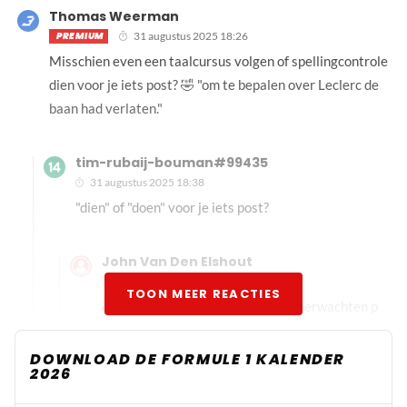
Thomas Weerman
PREMIUM
31 augustus 2025 18:26
Misschien even een taalcursus volgen of spellingcontrole
dien voor je iets post? 🤣 "om te bepalen over Leclerc de
baan had verlaten."
tim-rubaij-bouman#99435
31 augustus 2025 18:38
"dien" of "doen" voor je iets post?
John Van Den Elshout
31 augustus 2025 18:56
TOON MEER REACTIES
🤣Ja als je kaatst kun je 'm terug verwachten p
DOWNLOAD DE FORMULE 1 KALENDER
MaxeatsHam
2026
1 september 2025 05:30
Er is meer nodig dan een taalcursus. "melden bij de