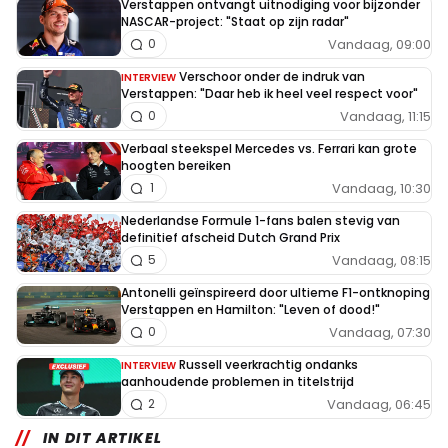
Verstappen ontvangt uitnodiging voor bijzonder
NASCAR-project: "Staat op zijn radar"
Vandaag, 09:00
0
Verschoor onder de indruk van
INTERVIEW
Verstappen: "Daar heb ik heel veel respect voor"
Vandaag, 11:15
0
Verbaal steekspel Mercedes vs. Ferrari kan grote
hoogten bereiken
Vandaag, 10:30
1
Nederlandse Formule 1-fans balen stevig van
definitief afscheid Dutch Grand Prix
Vandaag, 08:15
5
Antonelli geïnspireerd door ultieme F1-ontknoping
Verstappen en Hamilton: "Leven of dood!"
Vandaag, 07:30
0
Russell veerkrachtig ondanks
INTERVIEW
aanhoudende problemen in titelstrijd
Vandaag, 06:45
2
IN DIT ARTIKEL