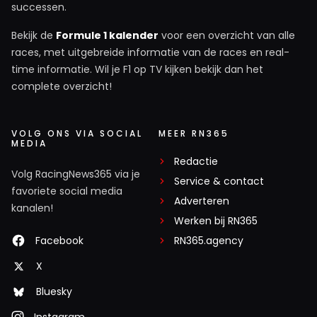
successen.
1 september 2025 14:36
Georgina heh die mag dat toen ie op Max instuurde
Bekijk de
Formule 1 kalender
voor een overzicht van alle
races, met uitgebreide informatie van de races en real-
was Max ook het bakkie. Het wordt een ware
time informatie. Wil je F1 op TV kijken bekijk dan het
relnicht. En dat is voorzitter van de rijders
complete overzicht!
Jan Van Den Oever
VOLG ONS VIA SOCIAL
MEER RN365
MEDIA
31 augustus 2025 18:59
Redactie
Kunnen we de stewards niet met vakantie sturen, een
Volg RacingNews365 via je
Service & contact
maand of 9 en ze vanaf half december tot half maart
favoriete social media
terug vragen? Wat een stelletje eikels zitten daar zeg,
Adverteren
kanalen!
gewoon lekker laten racen!!!
Werken bij RN365
Facebook
RN365.agency
RoBoRacer
X
31 augustus 2025 22:23
Bluesky
Dat doen ze toch ook?