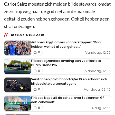
Carlos Sainz
moesten zich melden bij de stewards, omdat
ze zich op weg naar de grid niet aan de maximale
deltatijd zouden hebben gehouden. Ook zij hebben geen
straf ontvangen.
MEEST GELEZEN
Antonelli krijgt advies van Verstappen: "Daar
hebben we het al over gehad..."
Vandaag, 12:55
0
F1 biedt bijzondere ervaring aan voor laatste
Dutch Grand Prix
Vandaag, 12:05
0
Verstappen pakt rapportcijfer 10 en schaart zich
bij absolute buitencategorie
Vandaag, 09:45
0
F1-baas klapt uit de school over toekennen GP
aan Zandvoort
4 aug. 12:55
9