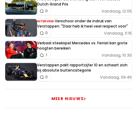
Dutch Grand Prix
sturen om LEC vrijbaan te geven? Er was geen gat,
Vandaag, 12:05
0
het gat wat LEC zag was door het grind!
Verschoor onder de indruk van
INTERVIEW
Verstappen: "Daar heb ik heel veel respect voor"
Dit bericht is aangepast op:
31-08
Vandaag, 11:15
0
Verbaal steekspel Mercedes vs. Ferrari kan grote
Whammes
hoogten bereiken
31 augustus 2025 20:14
Vandaag, 10:30
1
Leclerc zat er volgens de regels voldoende naast
Verstappen pakt rapportcijfer 10 en schaart zich
om recht te hebben op ruimte. Dat Russell
bij absolute buitencategorie
Vandaag, 09:45
0
Leclerc dan buiten de baan mag drukken vind ik
verwonderlijk. Coureurs met een ander paspoort
hadden hiervoor zeker straf ontvangen
MEER NIEUWS
Closecall
31 augustus 2025 19:23
@John Van Den Elshout volgens het FIA
document heeft men niet vast kunnen stellen dat