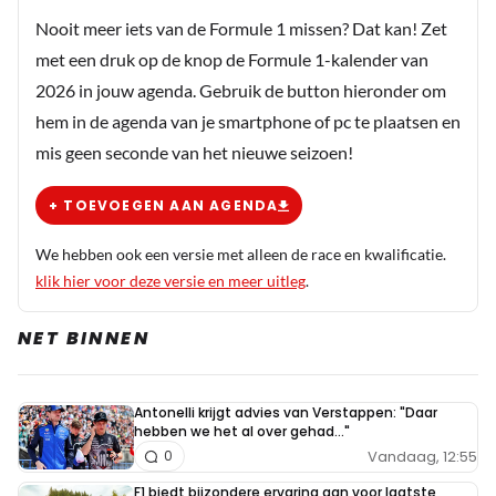
stewards vanwege een inhaalactie van de Fransman".
Nooit meer iets van de Formule 1 missen? Dat kan! Zet
Wie is hier een Fransman ?
met een druk op de knop de Formule 1-kalender van
2026 in jouw agenda. Gebruik de button hieronder om
hem in de agenda van je smartphone of pc te plaatsen en
M.B.
mis geen seconde van het nieuwe seizoen!
31 augustus 2025 18:27
Natuurlijk georgina gaat weer es vrij uit. Je kon het op
+ TOEVOEGEN AAN AGENDA
voorhand al voorspellen. Forcing another drivers of track.
We hebben ook een versie met alleen de race en kwalificatie.
Dat mag georgina doen. Dat je zoiets niet kan afdoen in
klik hier voor deze versie en meer uitleg
.
ruim 30 ronden is helemaal triest.
NET BINNEN
John Van Den Elshout
31 augustus 2025 19:00
Nou eerlijk gezegd haalde LEC buiten de baan in, ging
Antonelli krijgt advies van Verstappen: "Daar
hebben we het al over gehad..."
met 4 wielen door het grind, dus komt LEC in dit
Vandaag, 12:55
0
geval goed weg ben geen fan van RUS, maar hier kon
hij niks aan doen, hij hoeft toch niet naar rechts te
F1 biedt bijzondere ervaring aan voor laatste