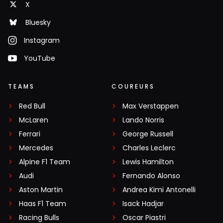
X
Bluesky
Instagram
YouTube
TEAMS
COUREURS
Red Bull
Max Verstappen
McLaren
Lando Norris
Ferrari
George Russell
Mercedes
Charles Leclerc
Alpine F1 Team
Lewis Hamilton
Audi
Fernando Alonso
Aston Martin
Andrea Kimi Antonelli
Haas F1 Team
Isack Hadjar
Racing Bulls
Oscar Piastri