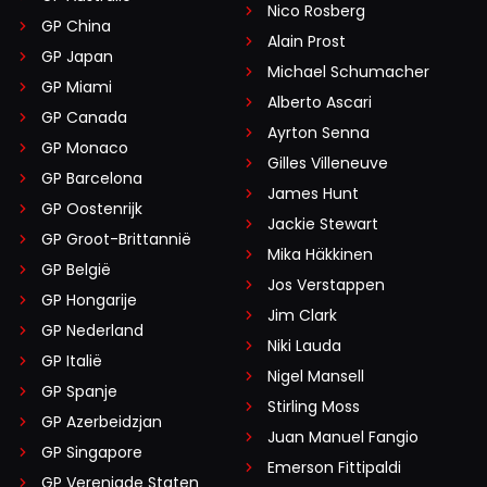
Nico Rosberg
GP China
Alain Prost
GP Japan
Michael Schumacher
GP Miami
Alberto Ascari
GP Canada
Ayrton Senna
GP Monaco
Gilles Villeneuve
GP Barcelona
James Hunt
GP Oostenrijk
Jackie Stewart
GP Groot-Brittannië
Mika Häkkinen
GP België
Jos Verstappen
GP Hongarije
Jim Clark
GP Nederland
Niki Lauda
GP Italië
Nigel Mansell
GP Spanje
Stirling Moss
GP Azerbeidzjan
Juan Manuel Fangio
GP Singapore
Emerson Fittipaldi
GP Verenigde Staten