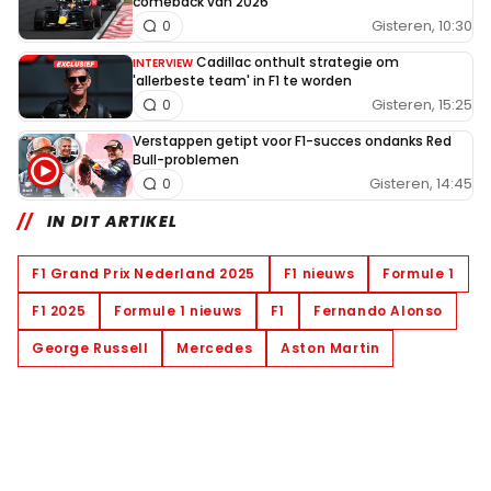
comeback van 2026
Gisteren, 10:30
0
Cadillac onthult strategie om
INTERVIEW
'allerbeste team' in F1 te worden
Gisteren, 15:25
0
Verstappen getipt voor F1-succes ondanks Red
Bull-problemen
Gisteren, 14:45
0
IN DIT ARTIKEL
F1 Grand Prix Nederland 2025
F1 nieuws
Formule 1
F1 2025
Formule 1 nieuws
F1
Fernando Alonso
George Russell
Mercedes
Aston Martin