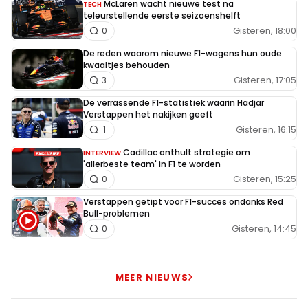
McLaren wacht nieuwe test na
TECH
teleurstellende eerste seizoenshelft
Gisteren, 18:00
0
De reden waarom nieuwe F1-wagens hun oude
kwaaltjes behouden
Gisteren, 17:05
3
De verrassende F1-statistiek waarin Hadjar
Verstappen het nakijken geeft
Gisteren, 16:15
1
Cadillac onthult strategie om
INTERVIEW
'allerbeste team' in F1 te worden
Gisteren, 15:25
0
Verstappen getipt voor F1-succes ondanks Red
Bull-problemen
Gisteren, 14:45
0
MEER NIEUWS