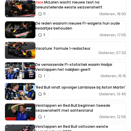
McLaren wacht nieuwe test na
TECH
teleurstellende eerste seizoenshelft
Gisteren, 18:00
0
De reden waarom nieuwe F1-wagens hun oude
kwaaltjes behouden
Gisteren, 17:05
3
Vacature: Formule 1-redacteur
Gisteren, 07:20
De verrassende F1-statistiek waarin Hadjar
Verstappen het nakijken geeft
Gisteren, 16:15
1
'Red Bull vindt opvolger Lambiase bij Aston Martin'
Gisteren, 13:45
9
Verstappen en Red Bull beginnen tweede
seizoenshelft met achterstand
Gisteren, 12:55
1
Verstappen en Red Bull voltooien eerste