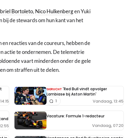
briel Bortoleto
,
Nico Hulkenberg
en Yuki
n bij de stewards om hun kant van het
 en reacties van de coureurs, hebben de
en actie te ondernemen. De telemetrie
 voldoende vaart minderden onder de gele
n om straffen uit te delen.
t
'Red Bull vindt opvolger
GERUCHT
Lambiase bij Aston Martin'
14:15
Vandaag, 13:45
1
Vacature: Formule 1-redacteur
tand
Vandaag, 07:20
12:55