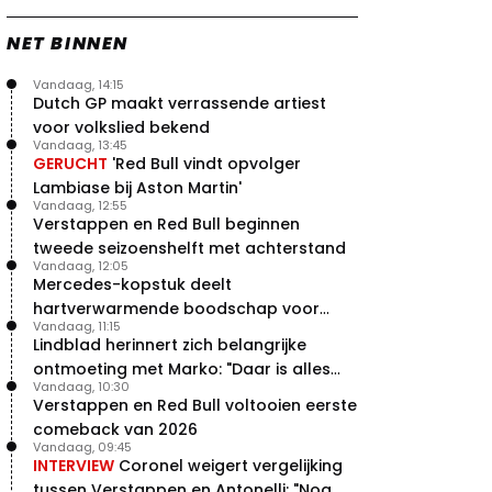
NET BINNEN
Vandaag, 14:15
Dutch GP maakt verrassende artiest
voor volkslied bekend
Vandaag, 13:45
GERUCHT
'Red Bull vindt opvolger
Lambiase bij Aston Martin'
Vandaag, 12:55
Verstappen en Red Bull beginnen
tweede seizoenshelft met achterstand
Vandaag, 12:05
Mercedes-kopstuk deelt
hartverwarmende boodschap voor
Vandaag, 11:15
overstap naar Red Bull
Lindblad herinnert zich belangrijke
ontmoeting met Marko: "Daar is alles
Vandaag, 10:30
echt begonnen"
Verstappen en Red Bull voltooien eerste
comeback van 2026
Vandaag, 09:45
INTERVIEW
Coronel weigert vergelijking
tussen Verstappen en Antonelli: "Nog