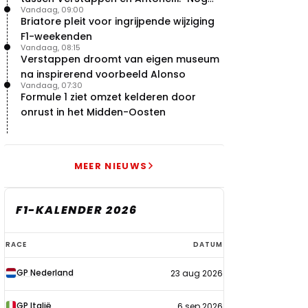
Vandaag, 09:00
niet dat niveau"
Briatore pleit voor ingrijpende wijziging
F1-weekenden
Vandaag, 08:15
Verstappen droomt van eigen museum
na inspirerend voorbeeld Alonso
Vandaag, 07:30
Formule 1 ziet omzet kelderen door
onrust in het Midden-Oosten
MEER NIEUWS
F1-KALENDER 2026
F1-
RACE
DATUM
kalender
GP Nederland
23 aug 2026
2026
GP Italië
6 sep 2026