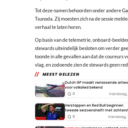
Tot deze namen behoorden onder andere
Ga
Tsunoda. Zij moesten zich na de sessie melde
verhaal te laten horen.
Op basis van de telemetrie, onboard-beelden
stewards uiteindelijk besloten om verder ge
toonde in alle gevallen aan dat de coureurs
vlag, en zodoende zien de stewards geen rede
MEEST GELEZEN
Dutch GP maakt verrassende arties
voor volkslied bekend
Vandaag, 
0
Verstappen en Red Bull beginnen
tweede seizoenshelft met achters
Vandaag, 
0