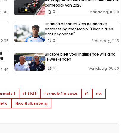
f in
Verstappen en Red Bull voltooien eerste
comeback van 2026
6:45
Vandaag, 10:30
0
Lindblad herinnert zich belangrijke
ontmoeting met Marko: "Daar is alles
echt begonnen"
12:05
Vandaag, 11:15
0
ng
Briatore pleit voor ingrijpende wijziging
og
F1-weekenden
Vandaag, 09:00
6
9:45
ormule 1
F1 2025
Formule 1 nieuws
F1
FIA
leto
Nico Hulkenberg