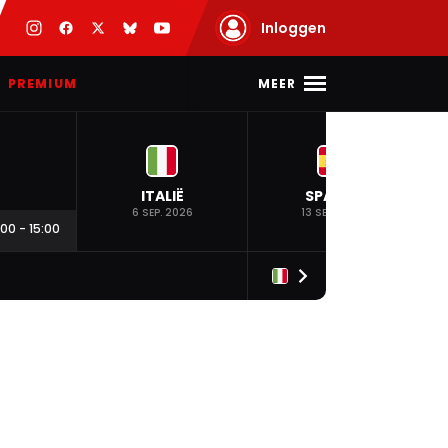
Inloggen
MEER
PREMIUM
ITALIË
SPANJE
6 SEP. 2026
13 SEP. 2026
:00
-
15:00