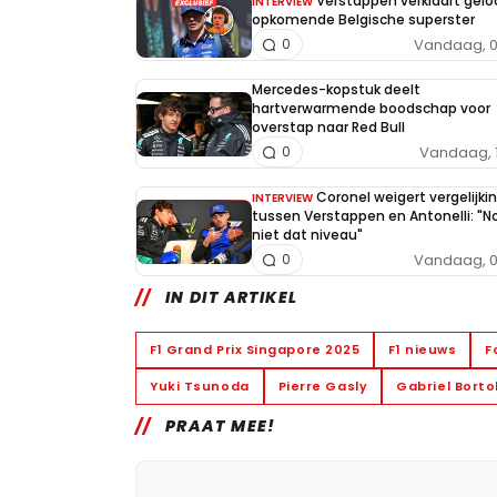
Verstappen verklaart geloo
INTERVIEW
opkomende Belgische superster
Vandaag, 0
0
Mercedes-kopstuk deelt
hartverwarmende boodschap voor
overstap naar Red Bull
Vandaag, 
0
Coronel weigert vergelijki
INTERVIEW
tussen Verstappen en Antonelli: "N
niet dat niveau"
Vandaag, 0
0
IN DIT ARTIKEL
F1 Grand Prix Singapore 2025
F1 nieuws
F
Yuki Tsunoda
Pierre Gasly
Gabriel Borto
PRAAT MEE!