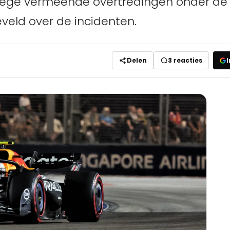
ege vermeende overtredingen onder de g
eveld over de incidenten.
Delen
3
reacties
I