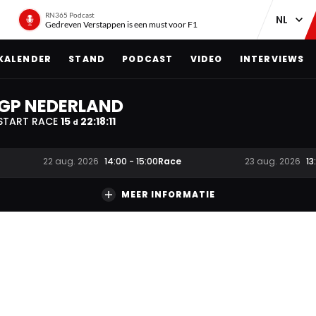
RN365 Podcast
Gedreven Verstappen is een must voor F1
KALENDER
STAND
PODCAST
VIDEO
INTERVIEWS
GP NEDERLAND
START RACE
15
22
:
18
:
09
d
Race
22 aug. 2026
14:00
-
15:00
23 aug. 2026
13
MEER INFORMATIE