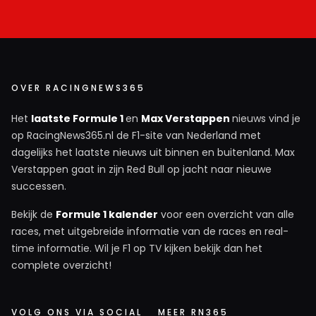
voor het desbetreffende circuit. Verder lees ik ook
altijd zelf de FIA documenten die zijn uitgevaardigd.
Juist omdat in dit soort artikelen altijd alles maar
heel summier beschreven wordt. Dus gewoon mezelf
OVER RACINGNEWS365
op de hoogte houden met de FIA documenten en niet
blind afgaan wat hier geschreven wordt. FIA
Het
laatste Formule 1
en
Max Verstappen
nieuws vind je
document zijn gewoon op de FIA website te vinden.
op RacingNews365.nl de F1-site van Nederland met
dagelijks het laatste nieuws uit binnen en buitenland. Max
Wilard
Verstappen gaat in zijn Red Bull op jacht naar nieuwe
4 september 2025 13:44
successen.
Als lezer van een site verwacht je dat de
Bekijk de
Formule 1 kalender
voor een overzicht van alle
journalist zijn werk doet ...
races, met uitgebreide informatie van de races en real-
time informatie. Wil je F1 op TV kijken bekijk dan het
Closecall
complete overzicht!
4 september 2025 15:54
@Wilard op welke F1 site je ook kijkt of leest. Iedere
VOLG ONS VIA SOCIAL
MEER RN365