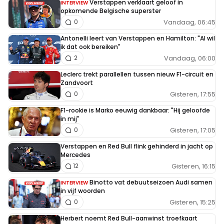
Verstappen verklaart geloof in
INTERVIEW
opkomende Belgische superster
Vandaag, 06:45
0
Antonelli leert van Verstappen en Hamilton: "Al wil
ik dat ook bereiken"
Vandaag, 06:00
2
Leclerc trekt parallellen tussen nieuw F1-circuit en
Zandvoort
Gisteren, 17:55
0
F1-rookie is Marko eeuwig dankbaar: "Hij geloofde
in mij"
Gisteren, 17:05
0
Verstappen en Red Bull flink gehinderd in jacht op
Mercedes
Gisteren, 16:15
12
Binotto vat debuutseizoen Audi samen
INTERVIEW
in vijf woorden
Gisteren, 15:25
0
Herbert noemt Red Bull-aanwinst troefkaart