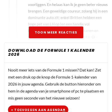
voorliggen. En helaas kan ik je geen beter nieuws
brengen. Een geweldige coureur, zolang hij in een
dominante auto zit; enkel Britten hebben een
hoge pet van LH op (en een handje vol
Europeanen, want de Aziaten, Afrikanen en
TOON MEER REACTIES
Amerikanen weten niet eens wie LH is 😂 -
Australië en Nieuw-Zeeland zijn erg onder de de
DOWNLOAD DE FORMULE 1 KALENDER
indruk van OP en LL en hebben niks met LH)
2026
Closecall
Nooit meer iets van de Formule 1 missen? Dat kan! Zet
1 september 2025 08:36
met een druk op de knop de Formule 1-kalender van
@Johnny Bill Hendrix ik zou als ik jou was toch
2026 in jouw agenda. Gebruik de button hieronder om
eerst de berichten van de Italiaanse pers lezen
voordat je zulke, overduidelijke ongefundeerde
hem in de agenda van je smartphone of pc te plaatsen en
comments plaatst. Als ik zo de Italiaanse pers
mis geen seconde van het nieuwe seizoen!
leest zijn zij helemaal niet boos op de FIA. Zij
hebben ook door dat de FIA Hamilton een hand
+ TOEVOEGEN AAN AGENDA