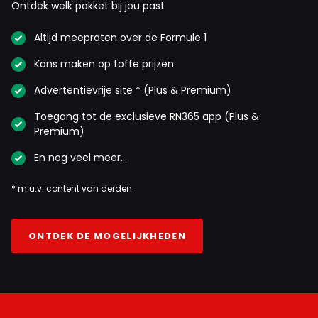
Ontdek welk pakket bij jou past
gehoord over de boordradio over een, volgens
hem, overtreding van Charles. En dan gaat het
Altijd meepraten over de Formule 1
niet ovet de inhaal actie binnendoor waarbij
Kans maken op toffe prijzen
Charles deels naast de baan kwam. Hij probeert
alles en iedereen een oor aan te naaien.
Advertentievrije site * (Plus & Premium)
Toegang tot de exclusieve RN365 app (Plus &
Premium)
Grandmasterk
En nog veel meer…
31 augustus 2025 21:26
Hammie moet met pensioen gaan, doorgaan heeft geen
* m.u.v. content van derden
zin.
ONTDEK DE MOGELIJKHEDEN
Wilard
31 augustus 2025 18:28
Was het nu één gele vlag of een dubbele gele vlag ..