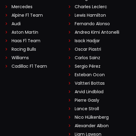
Mercedes
Charles Leclerc
Als ze weten dat hij 20 km vertraagde, zullen ze ook
Alpine F1 Team
Lewis Hamilton
weten hoe snel hij daar nog altijd was... en ik denk dat
Audi
Fernando Alonso
dat de boosdoener is.
Aston Martin
Andrea Kimi Antonelli
Haas F1 Team
Isack Hadjar
Closecall
Racing Bulls
31 augustus 2025 19:32
Oscar Piastri
Lees dit artikel "FIA verklaart fikse gridstraf
Williams
Carlos Sainz
Hamilton na GP Nederland" even. Eigenlijk staat er
Cadillac F1 Team
Sergio Pérez
10 plaatsen gridstraf op, maar aangezien hij toch een
Esteban Ocon
beetje afremde krijgt hij er maar 5.
Valtteri Bottas
Arvid Lindblad
Cherokee
Pierre Gasly
31 augustus 2025 19:44
Lance Stroll
Ja, ik heb het gelezen. Wat ik me afvroeg, hij
Nico Hülkenberg
remde 20 km af. Maar dat was niet genoeg
Alexander Albon
zeggen ze. Mijn vraag was, wat is dan wel genoeg
Liam Lawson