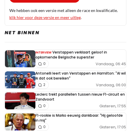
boven zijn hoofd houden door hem maar 5
We hebben ook een versie met alleen de race en kwalificatie.
plaatsen straf te geven ipv 10 die er normaal
klik hier voor deze versie en meer uitleg
.
voor staat. De Italiaanse media is woest,
behoorlijk woest op Hamilton door zijn rookie
NET BINNEN
fout en dat terwijl hij 7x WK is en dus veel beter
moet weten. Daarbij wordt Leclerc door de
Italiaanse pers geprezen en wijzen ze er
Verstappen verklaart geloof in
INTERVIEW
opkomende Belgische superster
(nogmaals) op dat Leclerc een echte vechter is
Vandaag, 06:45
0
(daarbij aangeven zijn actie op Russell) itt
Hamilton. De Italiaanse pers is in het geheel niet
Antonelli leert van Verstappen en Hamilton: "Al wil
ik dat ook bereiken"
gecharmeerd van Hamilton.
Vandaag, 06:00
2
Leclerc trekt parallellen tussen nieuw F1-circuit en
44
Zandvoort
2 september 2025 01:34
Gisteren, 17:55
0
Jhonny ook al is de Italiaans pers niet boos op
F1-rookie is Marko eeuwig dankbaar: "Hij geloofde
Hamilton.In Nederlandse sites zullen ze hun
in mij"
Gisteren, 17:05
0
eigen draai aanvgeven. Clickbaits.Want alles wat