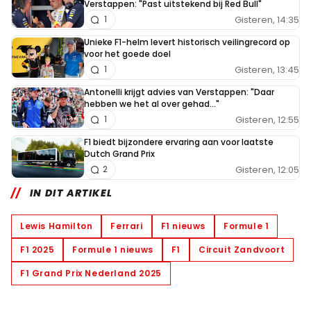
Verstappen: "Past uitstekend bij Red Bull"
Gisteren, 14:35
1
Unieke F1-helm levert historisch veilingrecord op
voor het goede doel
Gisteren, 13:45
1
Antonelli krijgt advies van Verstappen: "Daar
hebben we het al over gehad..."
Gisteren, 12:55
1
F1 biedt bijzondere ervaring aan voor laatste
Dutch Grand Prix
Gisteren, 12:05
2
IN DIT ARTIKEL
Lewis Hamilton
Ferrari
F1 nieuws
Formule 1
F1 2025
Formule 1 nieuws
F1
Circuit Zandvoort
F1 Grand Prix Nederland 2025