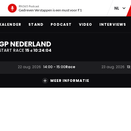
RN365 Podcast
Gedreven Verstappen is een must voor F1
KALENDER
STAND
PODCAST
VIDEO
INTERVIEWS
GP NEDERLAND
START RACE
15
10
:
24
:
03
d
Race
22 aug. 2026
14:00
-
15:00
23 aug. 2026
13
MEER INFORMATIE