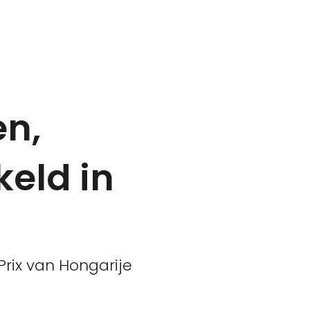
n,
eld in
Prix van Hongarije