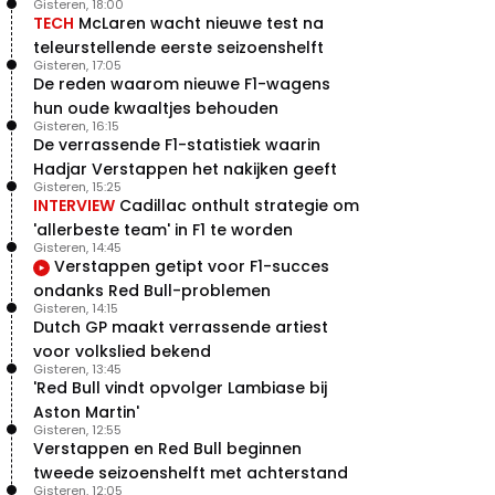
Gisteren, 18:00
TECH
McLaren wacht nieuwe test na
teleurstellende eerste seizoenshelft
Gisteren, 17:05
De reden waarom nieuwe F1-wagens
hun oude kwaaltjes behouden
Gisteren, 16:15
De verrassende F1-statistiek waarin
Hadjar Verstappen het nakijken geeft
Gisteren, 15:25
INTERVIEW
Cadillac onthult strategie om
'allerbeste team' in F1 te worden
Gisteren, 14:45
Verstappen getipt voor F1-succes
ondanks Red Bull-problemen
Gisteren, 14:15
Dutch GP maakt verrassende artiest
voor volkslied bekend
Gisteren, 13:45
'Red Bull vindt opvolger Lambiase bij
Aston Martin'
Gisteren, 12:55
Verstappen en Red Bull beginnen
tweede seizoenshelft met achterstand
Gisteren, 12:05