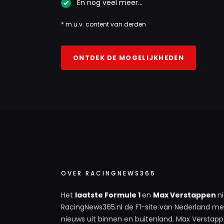
En nog veel meer…
* m.u.v. content van derden
ONTDEK DE MOGELIJKHEDEN
OVER RACINGNEWS365
Het
laatste Formule 1
en
Max Verstappen
n
RacingNews365.nl de F1-site van Nederland met
nieuws uit binnen en buitenland. Max Verstappe