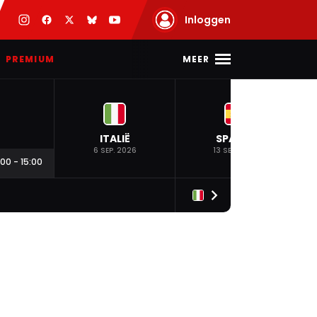
Inloggen
MEER
PREMIUM
ITALIË
SPANJE
6 SEP. 2026
13 SEP. 2026
:00
-
15:00