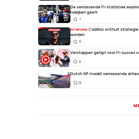
De verrassende F1-statistiek waari
nakijken geeft
1
Cadillac onthult strategie
INTERVIEW
worden
0
Verstappen getipt voor F1-succes 
0
Dutch GP maakt verrassende artiest
13
M