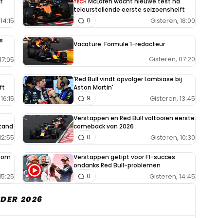
t
McLaren wacht nieuwe test na
TECH
teleurstellende eerste seizoenshelft
14:15
Gisteren, 18:00
0
s
Vacature: Formule 1-redacteur
Gisteren, 07:20
17:05
'Red Bull vindt opvolger Lambiase bij
ft
Aston Martin'
16:15
Gisteren, 13:45
9
Verstappen en Red Bull voltooien eerste
tand
comeback van 2026
12:55
Gisteren, 10:30
0
e om
Verstappen getipt voor F1-succes
ondanks Red Bull-problemen
15:25
Gisteren, 14:45
0
DER 2026