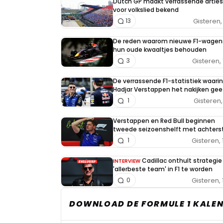
Dutch GP maakt verrassende arties
voor volkslied bekend
Gisteren, 
13
De reden waarom nieuwe F1-wagen
hun oude kwaaltjes behouden
Gisteren, 
3
De verrassende F1-statistiek waarin
Hadjar Verstappen het nakijken gee
Gisteren, 
1
Verstappen en Red Bull beginnen
tweede seizoenshelft met achters
Gisteren, 
1
Cadillac onthult strategi
INTERVIEW
'allerbeste team' in F1 te worden
Gisteren, 
0
DOWNLOAD DE FORMULE 1 KALEN