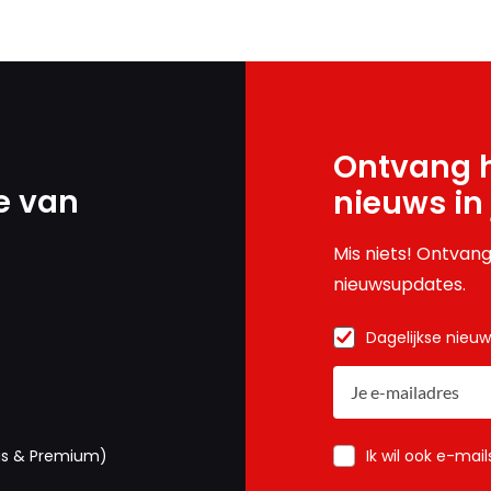
Ontvang h
e van
nieuws in
Mis niets! Ontvang
nieuwsupdates.
Dagelijkse nieu
Ik wil ook e-mai
us & Premium)