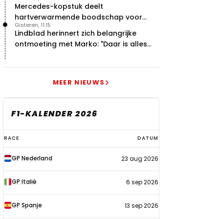
Mercedes-kopstuk deelt
hartverwarmende boodschap voor
Gisteren, 11:15
overstap naar Red Bull
Lindblad herinnert zich belangrijke
ontmoeting met Marko: "Daar is alles
echt begonnen"
MEER NIEUWS
F1-KALENDER 2026
F1-
RACE
DATUM
kalender
GP Nederland
23 aug 2026
2026
GP Italië
6 sep 2026
GP Spanje
13 sep 2026