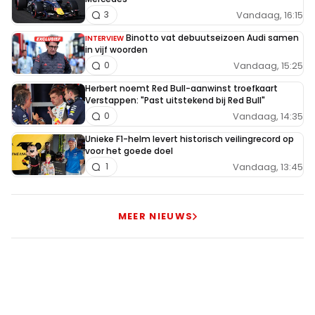
Vandaag, 16:15
3
Binotto vat debuutseizoen Audi samen
INTERVIEW
in vijf woorden
Vandaag, 15:25
0
Herbert noemt Red Bull-aanwinst troefkaart
Verstappen: "Past uitstekend bij Red Bull"
Vandaag, 14:35
0
Unieke F1-helm levert historisch veilingrecord op
voor het goede doel
Vandaag, 13:45
1
MEER NIEUWS