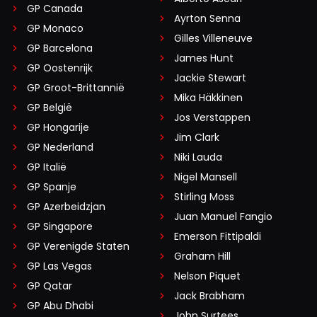
GP Canada
Ayrton Senna
GP Monaco
Gilles Villeneuve
GP Barcelona
James Hunt
GP Oostenrijk
Jackie Stewart
GP Groot-Brittannië
Mika Häkkinen
GP België
Jos Verstappen
GP Hongarije
Jim Clark
GP Nederland
Niki Lauda
GP Italië
Nigel Mansell
GP Spanje
Stirling Moss
GP Azerbeidzjan
Juan Manuel Fangio
GP Singapore
Emerson Fittipaldi
GP Verenigde Staten
Graham Hill
GP Las Vegas
Nelson Piquet
GP Qatar
Jack Brabham
GP Abu Dhabi
John Surtees