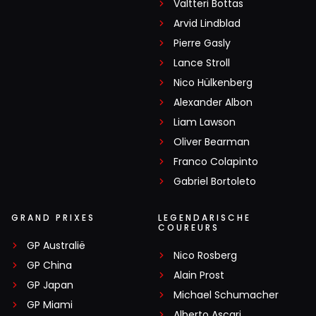
Valtteri Bottas
Arvid Lindblad
Pierre Gasly
Lance Stroll
Nico Hülkenberg
Alexander Albon
Liam Lawson
Oliver Bearman
Franco Colapinto
Gabriel Bortoleto
GRAND PRIXES
LEGENDARISCHE
COUREURS
GP Australië
Nico Rosberg
GP China
Alain Prost
GP Japan
Michael Schumacher
GP Miami
Alberto Ascari