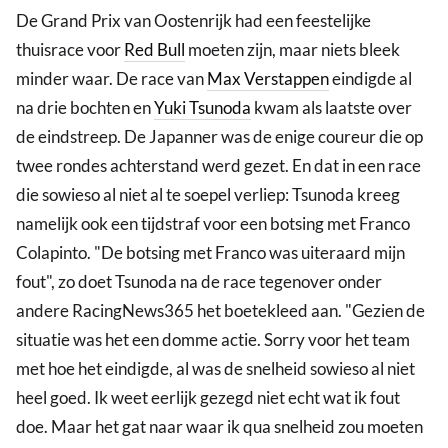
De Grand Prix van Oostenrijk had een feestelijke
thuisrace voor
Red Bull
moeten zijn, maar niets bleek
minder waar. De race van
Max Verstappen
eindigde al
na drie bochten en
Yuki Tsunoda
kwam als laatste over
de eindstreep. De Japanner was de enige coureur die op
twee rondes achterstand werd gezet. En dat in een race
die sowieso al niet al te soepel verliep: Tsunoda kreeg
namelijk ook een tijdstraf voor een botsing met Franco
Colapinto. "De botsing met Franco was uiteraard mijn
fout", zo doet Tsunoda na de race tegenover onder
andere RacingNews365 het boetekleed aan. "Gezien de
situatie was het een domme actie. Sorry voor het team
met hoe het eindigde, al was de snelheid sowieso al niet
heel goed. Ik weet eerlijk gezegd niet echt wat ik fout
doe. Maar het gat naar waar ik qua snelheid zou moeten