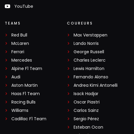
YouTube
TEAMS
COUREURS
Red Bull
Max Verstappen
McLaren
Lando Norris
Ferrari
George Russell
Mercedes
Charles Leclerc
Alpine F1 Team
Lewis Hamilton
Audi
Fernando Alonso
Aston Martin
Andrea Kimi Antonelli
Haas F1 Team
Isack Hadjar
Racing Bulls
Oscar Piastri
Williams
Carlos Sainz
Cadillac F1 Team
Sergio Pérez
Esteban Ocon