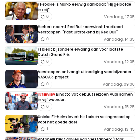
F1-rookie is Marko eeuwig dankbaar: "Hij geloofde
in mij"
Vandaag, 17:05
0
Herbert noemt Red Bull-aanwinst troefkaart
Verstappen: "Past uitstekend bij Red Bull"
Vandaag, 14:35
0
F1 biedt bijzondere ervaring aan voor laatste
Dutch Grand Prix
Vandaag, 12:05
0
Verstappen ontvangt uitnodiging voor bijzonder
NASCAR-project
Vandaag, 09:00
0
Binotto vat debuutseizoen Audi samen
INTERVIEW
in vijf woorden
Vandaag, 15:25
0
Unieke F1-helm levert historisch veilingrecord op
voor het goede doel
Vandaag, 13:45
1
Antonelli krijgt advies van Verstappen: "Daar