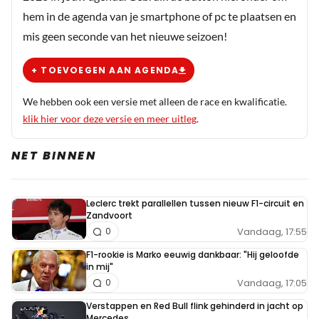
hem in de agenda van je smartphone of pc te plaatsen en
mis geen seconde van het nieuwe seizoen!
+ TOEVOEGEN AAN AGENDA
We hebben ook een versie met alleen de race en kwalificatie.
klik hier voor deze versie en meer uitleg
.
NET BINNEN
Leclerc trekt parallellen tussen nieuw F1-circuit en
Zandvoort
Vandaag, 17:55
0
F1-rookie is Marko eeuwig dankbaar: "Hij geloofde
in mij"
Vandaag, 17:05
0
Verstappen en Red Bull flink gehinderd in jacht op
Mercedes