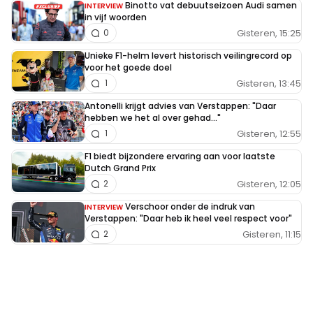
Binotto vat debuutseizoen Audi samen
INTERVIEW
in vijf woorden
Gisteren, 15:25
0
Unieke F1-helm levert historisch veilingrecord op
voor het goede doel
Gisteren, 13:45
1
Antonelli krijgt advies van Verstappen: "Daar
hebben we het al over gehad..."
Gisteren, 12:55
1
F1 biedt bijzondere ervaring aan voor laatste
Dutch Grand Prix
Gisteren, 12:05
2
Verschoor onder de indruk van
INTERVIEW
Verstappen: "Daar heb ik heel veel respect voor"
Gisteren, 11:15
2