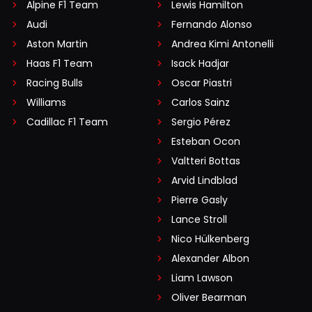
Alpine F1 Team
Lewis Hamilton
Audi
Fernando Alonso
Aston Martin
Andrea Kimi Antonelli
Haas F1 Team
Isack Hadjar
Racing Bulls
Oscar Piastri
Williams
Carlos Sainz
Cadillac F1 Team
Sergio Pérez
Esteban Ocon
Valtteri Bottas
Arvid Lindblad
Pierre Gasly
Lance Stroll
Nico Hülkenberg
Alexander Albon
Liam Lawson
Oliver Bearman