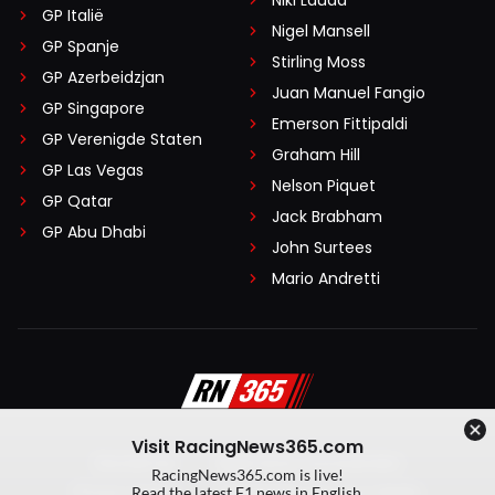
Niki Lauda
GP Italië
Nigel Mansell
GP Spanje
Stirling Moss
GP Azerbeidzjan
Juan Manuel Fangio
GP Singapore
Emerson Fittipaldi
GP Verenigde Staten
Graham Hill
GP Las Vegas
Nelson Piquet
GP Qatar
Jack Brabham
GP Abu Dhabi
John Surtees
Mario Andretti
Visit RacingNews365.com
Disclaimer
Algemene voorwaarden
RacingNews365.com is live!
Privacy Policy
Created by On Your Marks
Read the latest F1 news in English.