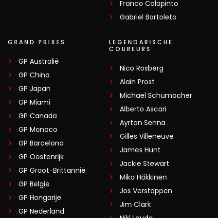
Franco Colapinto
Gabriel Bortoleto
GRAND PRIXES
LEGENDARISCHE
COUREURS
GP Australië
Nico Rosberg
GP China
Alain Prost
GP Japan
Michael Schumacher
GP Miami
Alberto Ascari
GP Canada
Ayrton Senna
GP Monaco
Gilles Villeneuve
GP Barcelona
James Hunt
GP Oostenrijk
Jackie Stewart
GP Groot-Brittannië
Mika Häkkinen
GP België
Jos Verstappen
GP Hongarije
Jim Clark
GP Nederland