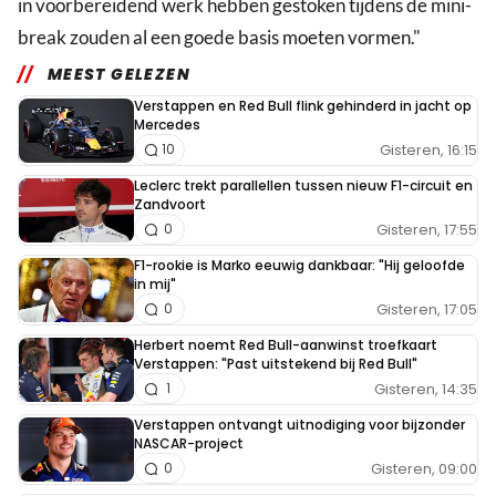
in voorbereidend werk hebben gestoken tijdens de mini-
break zouden al een goede basis moeten vormen."
MEEST GELEZEN
Verstappen en Red Bull flink gehinderd in jacht op
Mercedes
Gisteren, 16:15
10
Leclerc trekt parallellen tussen nieuw F1-circuit en
Zandvoort
Gisteren, 17:55
0
F1-rookie is Marko eeuwig dankbaar: "Hij geloofde
in mij"
Gisteren, 17:05
0
Herbert noemt Red Bull-aanwinst troefkaart
Verstappen: "Past uitstekend bij Red Bull"
Gisteren, 14:35
1
Verstappen ontvangt uitnodiging voor bijzonder
NASCAR-project
Gisteren, 09:00
0