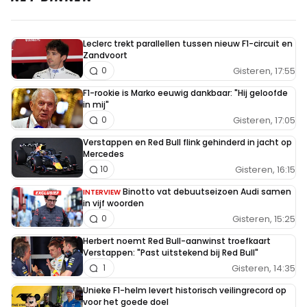
Leclerc trekt parallellen tussen nieuw F1-circuit en
Zandvoort
Gisteren, 17:55
0
F1-rookie is Marko eeuwig dankbaar: "Hij geloofde
in mij"
Gisteren, 17:05
0
Verstappen en Red Bull flink gehinderd in jacht op
Mercedes
Gisteren, 16:15
10
Binotto vat debuutseizoen Audi samen
INTERVIEW
in vijf woorden
Gisteren, 15:25
0
Herbert noemt Red Bull-aanwinst troefkaart
Verstappen: "Past uitstekend bij Red Bull"
Gisteren, 14:35
1
Unieke F1-helm levert historisch veilingrecord op
voor het goede doel