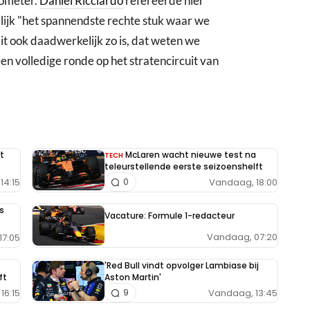
lometer.
Daniel Ricciardo
refereerde hier
lijk "het spannendste rechte stuk waar we
t ook daadwerkelijk zo is, dat weten we
en volledige ronde op het stratencircuit van
t
McLaren wacht nieuwe test na
TECH
teleurstellende eerste seizoenshelft
14:15
Vandaag, 18:00
0
s
Vacature: Formule 1-redacteur
Vandaag, 07:20
17:05
'Red Bull vindt opvolger Lambiase bij
ft
Aston Martin'
16:15
Vandaag, 13:45
9