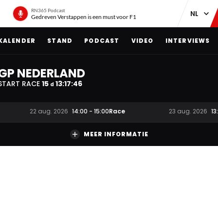
RN365 Podcast
Gedreven Verstappen is een must voor F1
KALENDER
STAND
PODCAST
VIDEO
INTERVIEWS
GP NEDERLAND
START RACE
15
13
:
17
:
45
d
Race
22 aug. 2026
14:00
-
15:00
23 aug. 2026
13
MEER INFORMATIE