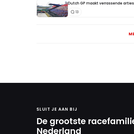
Dutch GP maakt verrassende artiest
13
M
SLUIT JE AAN BIJ
De grootste racefamili
Nederland