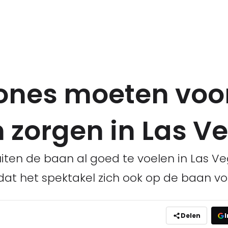
ones moeten voo
n zorgen in Las V
uiten de baan al goed te voelen in Las V
at het spektakel zich ook op de baan voo
Delen
I