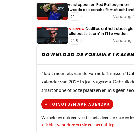
Verstappen en Red Bull beginnen
tweede seizoenshelft met achters
Vandaag, 
1
Cadillac onthult strategi
INTERVIEW
'allerbeste team' in F1 te worden
Vandaag, 
0
DOWNLOAD DE FORMULE 1 KALEN
Nooit meer iets van de Formule 1 missen? Da
kalender van 2026 in jouw agenda. Gebruik d
smartphone of pc te plaatsen en mis geen se
+ TOEVOEGEN AAN AGENDA
We hebben ook een versie met alleen de race en kwa
klik hier voor deze versie en meer uitleg
.