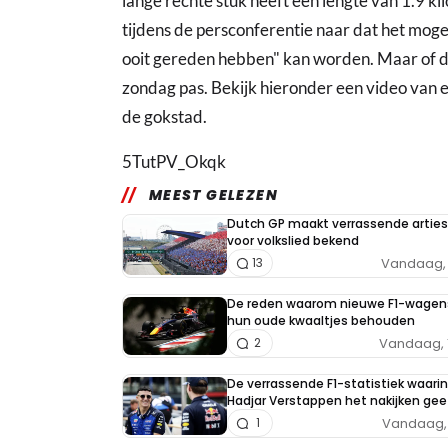
lange rechte stuk heeft een lengte van 1.9 ki
tijdens de persconferentie naar dat het moge
ooit gereden hebben" kan worden. Maar of di
zondag pas. Bekijk hieronder een video van e
de gokstad.
5TutPV_Okqk
MEEST GELEZEN
Dutch GP maakt verrassende arties
voor volkslied bekend
Vandaag, 
13
De reden waarom nieuwe F1-wagen
hun oude kwaaltjes behouden
Vandaag, 
2
De verrassende F1-statistiek waarin
Hadjar Verstappen het nakijken gee
Vandaag, 
1