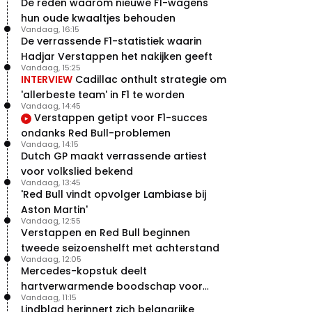
De reden waarom nieuwe F1-wagens
hun oude kwaaltjes behouden
Vandaag, 16:15
De verrassende F1-statistiek waarin
Hadjar Verstappen het nakijken geeft
Vandaag, 15:25
INTERVIEW
Cadillac onthult strategie om
'allerbeste team' in F1 te worden
Vandaag, 14:45
Verstappen getipt voor F1-succes
ondanks Red Bull-problemen
Vandaag, 14:15
Dutch GP maakt verrassende artiest
voor volkslied bekend
Vandaag, 13:45
'Red Bull vindt opvolger Lambiase bij
Aston Martin'
Vandaag, 12:55
Verstappen en Red Bull beginnen
tweede seizoenshelft met achterstand
Vandaag, 12:05
Mercedes-kopstuk deelt
hartverwarmende boodschap voor
Vandaag, 11:15
overstap naar Red Bull
Lindblad herinnert zich belangrijke