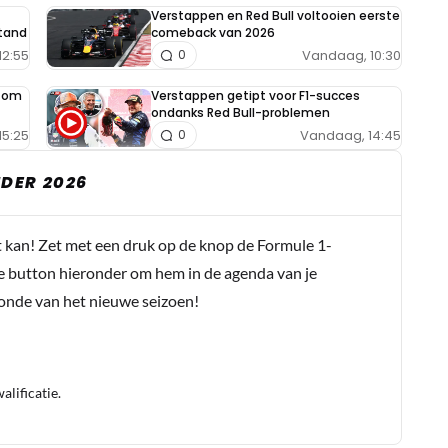
Verstappen en Red Bull voltooien eerste
tand
comeback van 2026
12:55
Vandaag, 10:30
0
e om
Verstappen getipt voor F1-succes
ondanks Red Bull-problemen
15:25
Vandaag, 14:45
0
DER 2026
t kan! Zet met een druk op de knop de Formule 1-
e button hieronder om hem in de agenda van je
conde van het nieuwe seizoen!
lificatie.