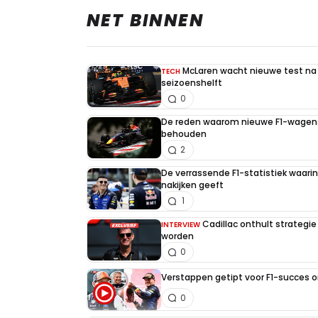
NET BINNEN
McLaren wacht nieuwe test na 
TECH
seizoenshelft
0
De reden waarom nieuwe F1-wagens
behouden
2
De verrassende F1-statistiek waari
nakijken geeft
1
Cadillac onthult strategie
INTERVIEW
worden
0
Verstappen getipt voor F1-succes 
0