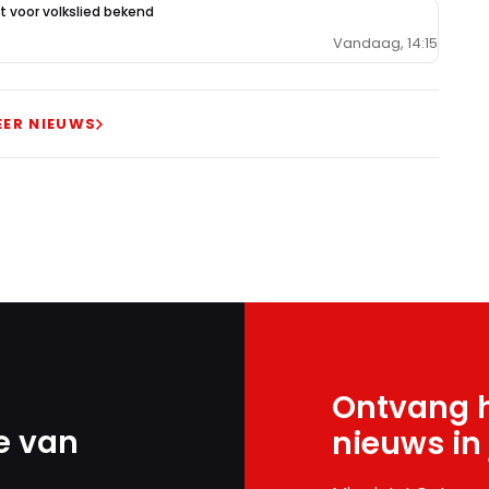
 voor volkslied bekend
Vandaag, 14:15
EER NIEUWS
Ontvang h
e van
nieuws in