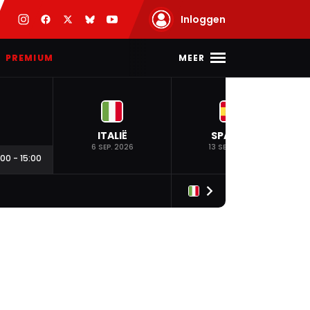
Inloggen
MEER
PREMIUM
ITALIË
SPANJE
6 SEP. 2026
13 SEP. 2026
:00
-
15:00