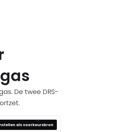
r
egas
egas. De twee DRS-
rtzet.
nstellen als voorkeursbron