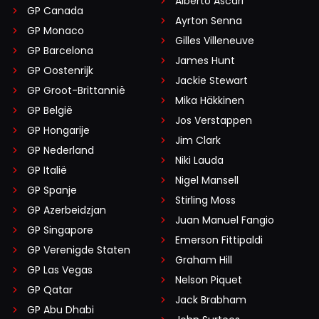
Alberto Ascari
GP Canada
Ayrton Senna
GP Monaco
Gilles Villeneuve
GP Barcelona
James Hunt
GP Oostenrijk
Jackie Stewart
GP Groot-Brittannië
Mika Häkkinen
GP België
Jos Verstappen
GP Hongarije
Jim Clark
GP Nederland
Niki Lauda
GP Italië
Nigel Mansell
GP Spanje
Stirling Moss
GP Azerbeidzjan
Juan Manuel Fangio
GP Singapore
Emerson Fittipaldi
GP Verenigde Staten
Graham Hill
GP Las Vegas
Nelson Piquet
GP Qatar
Jack Brabham
GP Abu Dhabi