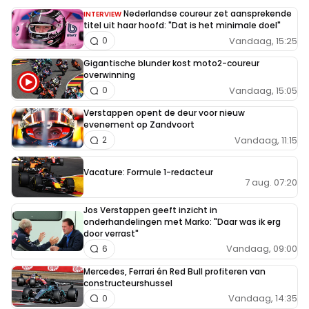
Nederlandse coureur zet aansprekende
INTERVIEW
titel uit haar hoofd: "Dat is het minimale doel"
Vandaag, 15:25
0
Gigantische blunder kost moto2-coureur
overwinning
Vandaag, 15:05
0
Verstappen opent de deur voor nieuw
evenement op Zandvoort
Vandaag, 11:15
2
Vacature: Formule 1-redacteur
7 aug. 07:20
Jos Verstappen geeft inzicht in
onderhandelingen met Marko: "Daar was ik erg
door verrast"
Vandaag, 09:00
6
Mercedes, Ferrari én Red Bull profiteren van
constructeurshussel
Vandaag, 14:35
0