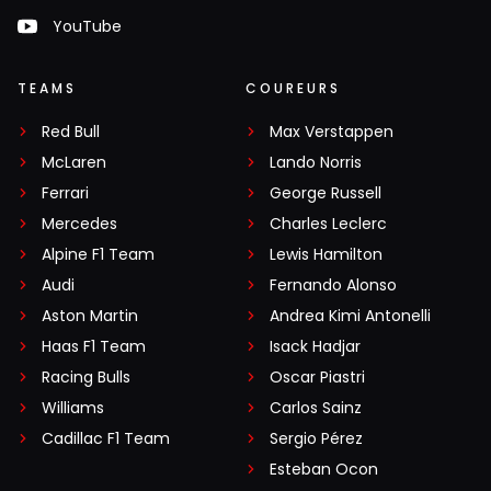
YouTube
TEAMS
COUREURS
Red Bull
Max Verstappen
McLaren
Lando Norris
Ferrari
George Russell
Mercedes
Charles Leclerc
Alpine F1 Team
Lewis Hamilton
Audi
Fernando Alonso
Aston Martin
Andrea Kimi Antonelli
Haas F1 Team
Isack Hadjar
Racing Bulls
Oscar Piastri
Williams
Carlos Sainz
Cadillac F1 Team
Sergio Pérez
Esteban Ocon