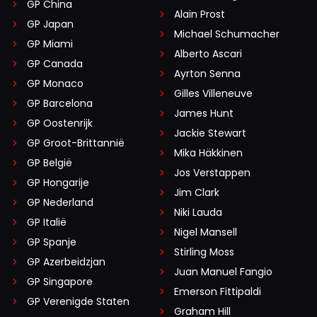
GP China
Alain Prost
GP Japan
Michael Schumacher
GP Miami
Alberto Ascari
GP Canada
Ayrton Senna
GP Monaco
Gilles Villeneuve
GP Barcelona
James Hunt
GP Oostenrijk
Jackie Stewart
GP Groot-Brittannië
Mika Häkkinen
GP België
Jos Verstappen
GP Hongarije
Jim Clark
GP Nederland
Niki Lauda
GP Italië
Nigel Mansell
GP Spanje
Stirling Moss
GP Azerbeidzjan
Juan Manuel Fangio
GP Singapore
Emerson Fittipaldi
GP Verenigde Staten
Graham Hill