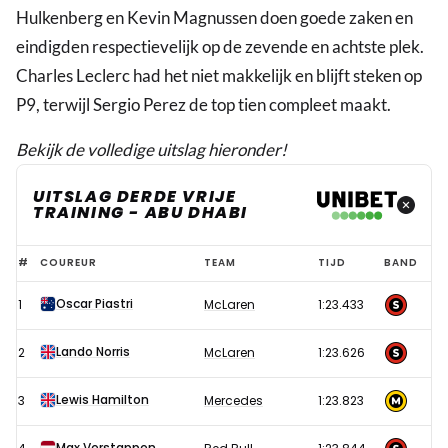
Hulkenberg en Kevin Magnussen doen goede zaken en
eindigden respectievelijk op de zevende en achtste plek.
Charles Leclerc had het niet makkelijk en blijft steken op
P9, terwijl Sergio Perez de top tien compleet maakt.
Bekijk de volledige uitslag hieronder!
UITSLAG DERDE VRIJE
TRAINING - ABU DHABI
Uitslag
#
COUREUR
TEAM
TIJD
BAND
derde
Oscar Piastri
1
McLaren
1:23.433
vrije
training
Lando Norris
2
McLaren
1:23.626
Formule
1
Lewis Hamilton
3
Mercedes
1:23.823
GP
Max Verstappen