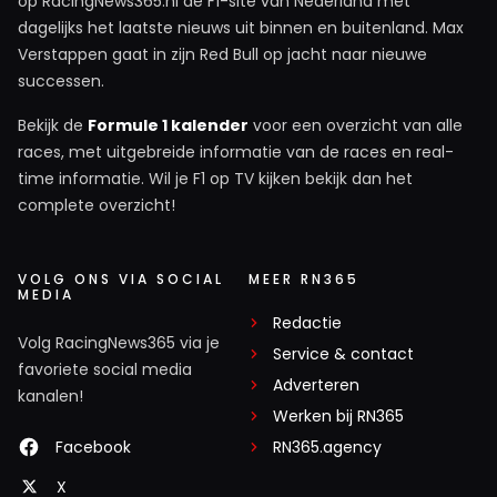
op RacingNews365.nl de F1-site van Nederland met
dagelijks het laatste nieuws uit binnen en buitenland. Max
Verstappen gaat in zijn Red Bull op jacht naar nieuwe
successen.
Bekijk de
Formule 1 kalender
voor een overzicht van alle
races, met uitgebreide informatie van de races en real-
time informatie. Wil je F1 op TV kijken bekijk dan het
complete overzicht!
VOLG ONS VIA SOCIAL
MEER RN365
MEDIA
Redactie
Volg RacingNews365 via je
Service & contact
favoriete social media
Adverteren
kanalen!
Werken bij RN365
Facebook
RN365.agency
X