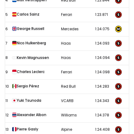
4
Red Bull
1:23.844
Abu
Dhabi
Carlos Sainz
5
Ferrari
1:23.871
2024
George Russell
6
Mercedes
1:24.075
Nico Hulkenberg
7
Haas
1:24.093
8
Kevin Magnussen
Haas
1:24.094
Charles Leclerc
9
Ferrari
1:24.098
Sergio Pérez
10
Red Bull
1:24.283
Yuki Tsunoda
11
VCARB
1:24.343
Alexander Albon
12
Williams
1:24.378
Pierre Gasly
13
Alpine
1:24.408