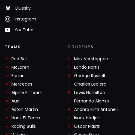
Bluesky
Instagram
YouTube
TEAMS
COUREURS
Red Bull
Max Verstappen
McLaren
Lando Norris
Ferrari
George Russell
Mercedes
Charles Leclerc
Alpine F1 Team
Lewis Hamilton
Audi
Fernando Alonso
Aston Martin
Andrea Kimi Antonelli
Haas F1 Team
Isack Hadjar
Racing Bulls
Oscar Piastri
Williams
Carlos Sainz