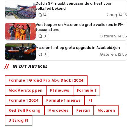
Dutch GP maakt verrassende artiest voor
volkslied bekend
7 aug. 14:15
14
Verstappen en McLaren de grote verliezers in F1-
tussenstand
Gisteren, 14:35
0
McLaren hint op grote upgrade in Azerbeidzjan
Gisteren, 12:55
0
IN DIT ARTIKEL
Formule 1 Grand Prix Abu Dhabi 2024
Max Verstappen
F1 nieuws
Formule 1
Formule 1 2024
Formule 1 nieuws
F1
Red Bull Racing
Mercedes
Ferrari
McLaren
Uitslag F1