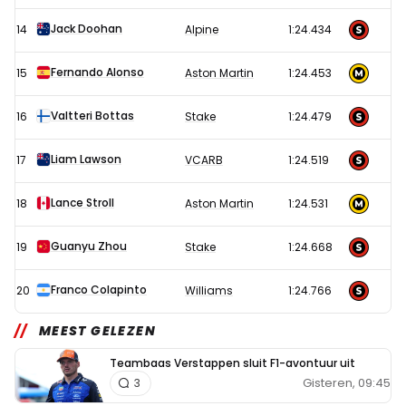
Jack Doohan
14
Alpine
1:24.434
Fernando Alonso
15
Aston Martin
1:24.453
Valtteri Bottas
16
Stake
1:24.479
Liam Lawson
17
VCARB
1:24.519
Lance Stroll
18
Aston Martin
1:24.531
Guanyu Zhou
19
Stake
1:24.668
Franco Colapinto
20
Williams
1:24.766
MEEST GELEZEN
Teambaas Verstappen sluit F1-avontuur uit
Gisteren, 09:45
3