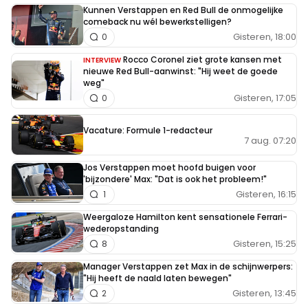
Kunnen Verstappen en Red Bull de onmogelijke
comeback nu wél bewerkstelligen?
Gisteren, 18:00
0
Rocco Coronel ziet grote kansen met
INTERVIEW
nieuwe Red Bull-aanwinst: "Hij weet de goede
weg"
Gisteren, 17:05
0
Vacature: Formule 1-redacteur
7 aug. 07:20
Jos Verstappen moet hoofd buigen voor
'bijzondere' Max: "Dat is ook het probleem!"
Gisteren, 16:15
1
Weergaloze Hamilton kent sensationele Ferrari-
wederopstanding
Gisteren, 15:25
8
Manager Verstappen zet Max in de schijnwerpers:
"Hij heeft de naald laten bewegen"
Gisteren, 13:45
2