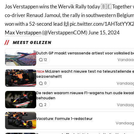
Jos Verstappen wins the Wervik Rally today 🇧🇪 Together 
co-driver Renaud Jamoul, the rally in southwestern Belgiu
won with a 52-second lead 🙌 pic.twitter.com/1AHTotYYX
Max Verstappen
(@VerstappenCOM) June 15, 2024
MEEST GELEZEN
Dutch GP maakt verrassende artiest voor volkslied 
Vandaag,
12
McLaren wacht nieuwe test na teleurstellende 
TECH
seizoenshelft
Vandaag,
0
De reden waarom nieuwe F1-wagens hun oude kwaal
behouden
Vandaag,
2
Vacature: Formule 1-redacteur
Vandaag,