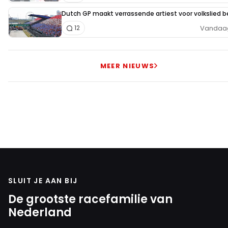
Dutch GP maakt verrassende artiest voor volkslied 
Vandaag,
12
MEER NIEUWS
SLUIT JE AAN BIJ
De grootste racefamilie van
Nederland