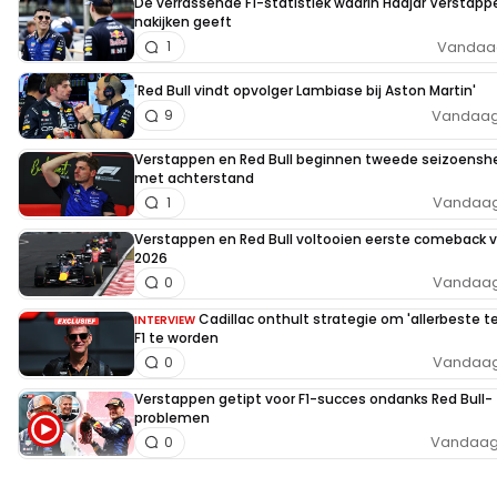
De verrassende F1-statistiek waarin Hadjar Verstapp
nakijken geeft
Vandaag
1
'Red Bull vindt opvolger Lambiase bij Aston Martin'
Vandaag,
9
Verstappen en Red Bull beginnen tweede seizoenshe
met achterstand
Vandaag,
1
Verstappen en Red Bull voltooien eerste comeback 
2026
Vandaag,
0
Cadillac onthult strategie om 'allerbeste t
INTERVIEW
F1 te worden
Vandaag,
0
Verstappen getipt voor F1-succes ondanks Red Bull-
problemen
Vandaag,
0