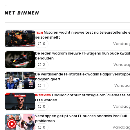
NET BINNEN
McLaren wacht nieuwe test na teleurstellende 
TECH
seizoenshelft
Vandaag,
0
De reden waarom nieuwe F1-wagens hun oude kwaal
behouden
Vandaag,
2
De verrassende F1-statistiek waarin Hadjar Verstapp
nakijken geeft
Vandaag
1
Cadillac onthult strategie om 'allerbeste t
INTERVIEW
F1 te worden
Vandaag,
0
Verstappen getipt voor F1-succes ondanks Red Bull-
problemen
Vandaag,
0