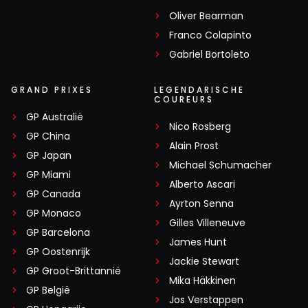
Oliver Bearman
Franco Colapinto
Gabriel Bortoleto
GRAND PRIXES
LEGENDARISCHE
COUREURS
GP Australië
Nico Rosberg
GP China
Alain Prost
GP Japan
Michael Schumacher
GP Miami
Alberto Ascari
GP Canada
Ayrton Senna
GP Monaco
Gilles Villeneuve
GP Barcelona
James Hunt
GP Oostenrijk
Jackie Stewart
GP Groot-Brittannië
Mika Häkkinen
GP België
Jos Verstappen