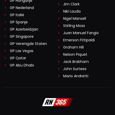
GP Hongarije
Jim Clark
GP Nederland
Niki Lauda
GP Italië
Nigel Mansell
GP Spanje
Stirling Moss
GP Azerbeidzjan
Juan Manuel Fangio
GP Singapore
Emerson Fittipaldi
GP Verenigde Staten
Graham Hill
GP Las Vegas
Nelson Piquet
GP Qatar
Jack Brabham
GP Abu Dhabi
John Surtees
Mario Andretti