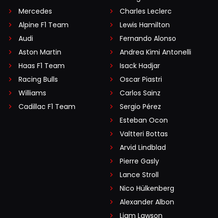
Mercedes
Charles Leclerc
Alpine F1 Team
Lewis Hamilton
Audi
Fernando Alonso
Aston Martin
Andrea Kimi Antonelli
Haas F1 Team
Isack Hadjar
Racing Bulls
Oscar Piastri
Williams
Carlos Sainz
Cadillac F1 Team
Sergio Pérez
Esteban Ocon
Valtteri Bottas
Arvid Lindblad
Pierre Gasly
Lance Stroll
Nico Hülkenberg
Alexander Albon
Liam Lawson